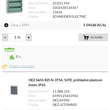
Kód ELFETEX
10.051.954
EAN
3303430134367
Kód výrobce
13436
Značka
SCHNEIDER ELECTRIC
Cena s DPH
3 544,86 Kč/ks
ks
do košíku
7
ks
Přidat k porovnání
OEZ Skříň RZI-N-3T54, 54TE, průhledné plastové
dveře, IP65
Kód ELFETEX
11.088.235
EAN
8590125443902
Kód výrobce
OEZ:44390
Značka
OEZ LETOHRAD