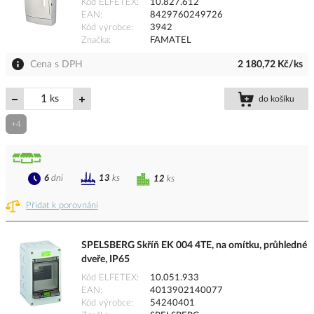
Kód ELFETEX
10.827.612
EAN
8429760249726
Kód výrobce
3942
Značka
FAMATEL
Cena s DPH
2 180,72 Kč/ks
ks
do košíku
+4
6
dní
13
ks
12
ks
Přidat k porovnání
SPELSBERG Skříň EK 004 4TE, na omítku, průhledné
dveře, IP65
Kód ELFETEX
10.051.933
EAN
4013902140077
Kód výrobce
54240401