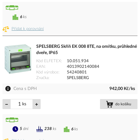
6
ks
Přidat k porovnání
SPELSBERG Skříň EK 008 8TE, na omítku, průhledné
dveře, IP65
Kód ELFETEX
10.051.934
EAN
4013902140084
Kód výrobce
54240801
Značka
SPELSBERG
Cena s DPH
942,00 Kč/ks
ks
do košíku
5
dní
238
ks
6
ks