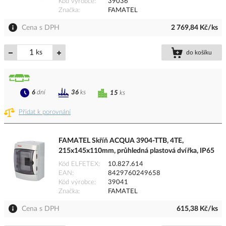
Kód výrobce
39036
Značka
FAMATEL
Cena s DPH
2 769,84 Kč/ks
ks
do košíku
6
dní
36
ks
15
ks
Přidat k porovnání
FAMATEL Skříň ACQUA 3904-TTB, 4TE,
215x145x110mm, průhledná plastová dvířka, IP65
Kód ELFETEX
10.827.614
EAN
8429760249658
Kód výrobce
39041
Značka
FAMATEL
Cena s DPH
615,38 Kč/ks