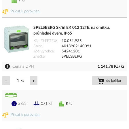
9
ks
Přidat k porovnání
SPELSBERG Skříň EK 012 12TE, na omítku,
průhledné dveře, IP65
Kód ELFETEX
10.051.935
EAN
4013902140091
Kód výrobce
54241201
Značka
SPELSBERG
Cena s DPH
1 141,78 Kč/ks
ks
do košíku
5
dní
171
ks
8
ks
Přidat k porovnání