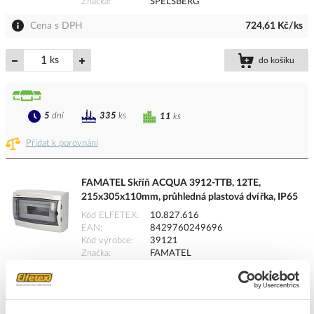
Značka
SPELSBERG
Cena s DPH
724,61 Kč/ks
ks
do košíku
5
dní
335
ks
11
ks
Přidat k porovnání
FAMATEL Skříň ACQUA 3912-TTB, 12TE,
215x305x110mm, průhledná plastová dvířka, IP65
Kód ELFETEX
10.827.616
EAN
8429760249696
Kód výrobce
39121
Značka
FAMATEL
Cena s DPH
821,17 Kč/ks
ks
do košíku