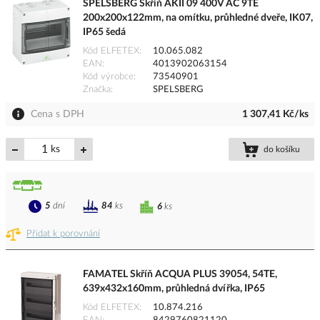
SPELSBERG Skříň AKII 09 400V AC 9TE
200x200x122mm, na omítku, průhledné dveře, IK07,
IP65 šedá
Kód ELFETEX
10.065.082
EAN
4013902063154
Kód výrobce
73540901
Značka
SPELSBERG
Cena s DPH
1 307,41 Kč/ks
ks
do košíku
5
dní
84
ks
6
ks
Přidat k porovnání
FAMATEL Skříň ACQUA PLUS 39054, 54TE,
639x432x160mm, průhledná dvířka, IP65
Kód ELFETEX
10.874.216