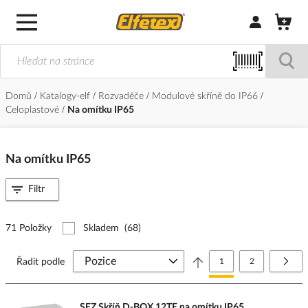
Přihlásit/Regi
Domů
Katalogy-elf
Rozvaděče
Modulové skříně do IP66
Celoplastové
Na omítku IP65
Na omítku IP65
Filtr
71 Položky
Skladem
(68)
Stránka
Právě si prohlížíte stránk
Stránka
Strá
Další
Řadit podle
1
2
SEZ Skříň D-BOX 12TE na omítku IP65