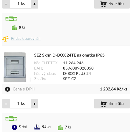
ks
do košíku
8
ks
Přidat k porovnání
SEZ Skříň D-BOX 24TE na omítku IP65
Kód ELFETEX
11.264.946
EAN
8596089020050
Kód výrobce
D-BOX PLUS 24
Značka
SEZ-CZ
Cena s DPH
1 232,64 Kč/ks
ks
do košíku
5
dní
54
ks
7
ks