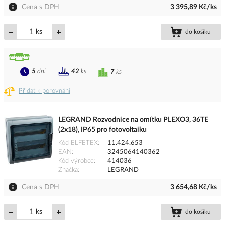
Cena s DPH
3 395,89 Kč/ks
ks
do košíku
5
dní
42
ks
7
ks
Přidat k porovnání
LEGRAND Rozvodnice na omítku PLEXO3, 36TE
(2x18), IP65 pro fotovoltaiku
Kód ELFETEX
11.424.653
EAN
3245064140362
Kód výrobce
414036
Značka
LEGRAND
Cena s DPH
3 654,68 Kč/ks
ks
do košíku