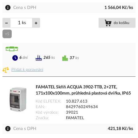
Cena s DPH
1 566,04 Kč/ks
ks
do košíku
+5
6
dní
265
ks
37
ks
Přidat k porovnání
FAMATEL Skříň ACQUA 3902-TTB, 2+2TE,
171x100x100mm, průhledná plastová dvířka, IP65
Kód ELFETEX
10.827.613
EAN
8429760249634
Kód výrobce
39021
Značka
FAMATEL
Cena s DPH
421,18 Kč/ks