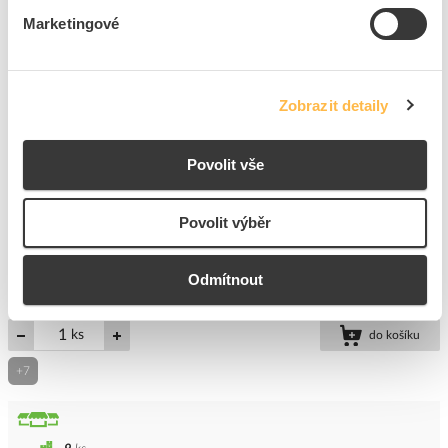
Marketingové
6
dní
47
ks
9
ks
Přidat k porovnání
Zobrazit detaily
FAMATEL Skříň ACQUA 3912-TB, 12TE,
Povolit vše
215x305x110mm, neprůhledná plastová dvířka, IP65
Kód ELFETEX
10.827.608
EAN
8429760249689
Povolit výběr
Kód výrobce
3912
Značka
FAMATEL
Odmítnout
Cena s DPH
808,28 Kč/ks
ks
do košíku
+7