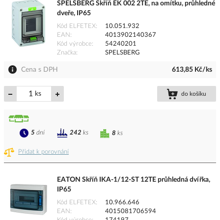
SPELSBERG Skříň EK 002 2TE, na omítku, průhledné
dveře, IP65
Kód ELFETEX
10.051.932
EAN
4013902140367
Kód výrobce
54240201
Značka
SPELSBERG
Cena s DPH
613,85 Kč/ks
ks
do košíku
5
dní
242
ks
8
ks
Přidat k porovnání
EATON Skříň IKA-1/12-ST 12TE průhledná dvířka,
IP65
Kód ELFETEX
10.966.646
EAN
4015081706594