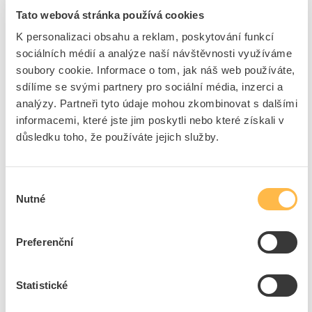
Tato webová stránka používá cookies
+7
K personalizaci obsahu a reklam, poskytování funkcí
sociálních médií a analýze naší návštěvnosti využíváme
soubory cookie. Informace o tom, jak náš web používáte,
6
dní
377
ks
10
ks
sdílíme se svými partnery pro sociální média, inzerci a
analýzy. Partneři tyto údaje mohou zkombinovat s dalšími
Přidat k porovnání
informacemi, které jste jim poskytli nebo které získali v
důsledku toho, že používáte jejich služby.
FAMATEL Skříň FLATBOX 5913, 13TE,
220x270x121mm, průhledná plastová dvířka, IP65
Kód ELFETEX
11.311.150
Výběr
EAN
8592848021610
Nutné
souhlasu
Kód výrobce
5913
Značka
FAMATEL
Cena s DPH
808,36 Kč/ks
Preferenční
ks
do košíku
Statistické
+14