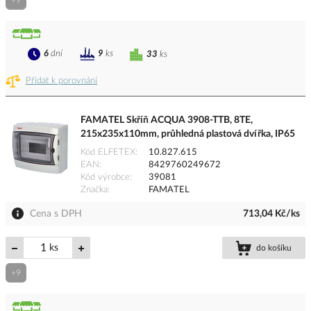
+9
6
dní
9
ks
33
ks
Přidat k porovnání
FAMATEL Skříň ACQUA 3908-TTB, 8TE,
215x235x110mm, průhledná plastová dvířka, IP65
Kód ELFETEX
10.827.615
EAN
8429760249672
Kód výrobce
39081
Značka
FAMATEL
Cena s DPH
713,04 Kč/ks
ks
do košíku
+9