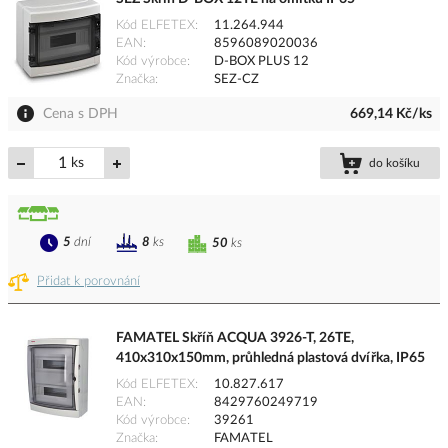
Kód ELFETEX
11.264.944
EAN
8596089020036
Kód výrobce
D-BOX PLUS 12
Značka
SEZ-CZ
Cena s DPH
669,14 Kč/ks
ks
do košíku
5
dní
8
ks
50
ks
Přidat k porovnání
FAMATEL Skříň ACQUA 3926-T, 26TE,
410x310x150mm, průhledná plastová dvířka, IP65
Kód ELFETEX
10.827.617
EAN
8429760249719
Kód výrobce
39261
Značka
FAMATEL