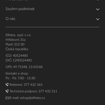
Souhrn podmínek
O nás
Elfetex, spol. s r.o.
Hřbitovní 31a
Plzeň 312 00
Česká republika
IČO: 40524485
DIČ: CZ40524485
GPS: 49.75348, 13.43168
Kontakt e-shop:
Po - Pá: 7:00 - 15:30
Referent:
377 432 365
Technická podpora: 377 432 311
E-mail:
eshop@elfetex.cz