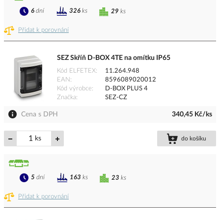
6
dní
326
ks
29
ks
Přidat k porovnání
SEZ Skříň D-BOX 4TE na omítku IP65
Kód ELFETEX
11.264.948
EAN
8596089020012
Kód výrobce
D-BOX PLUS 4
Značka
SEZ-CZ
Cena s DPH
340,45 Kč/ks
ks
do košíku
5
dní
163
ks
23
ks
Přidat k porovnání