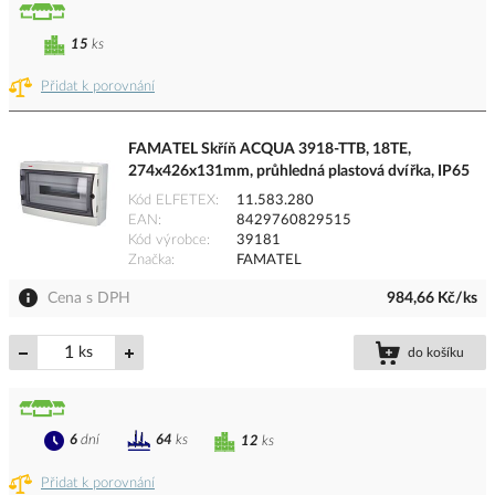
15
ks
Přidat k porovnání
FAMATEL Skříň ACQUA 3918-TTB, 18TE,
274x426x131mm, průhledná plastová dvířka, IP65
Kód ELFETEX
11.583.280
EAN
8429760829515
Kód výrobce
39181
Značka
FAMATEL
Cena s DPH
984,66 Kč/ks
ks
do košíku
6
dní
64
ks
12
ks
Přidat k porovnání