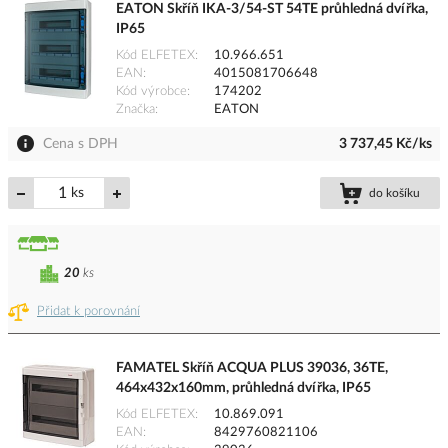
EATON Skříň IKA-3/54-ST 54TE průhledná dvířka,
IP65
Kód ELFETEX
10.966.651
EAN
4015081706648
Kód výrobce
174202
Značka
EATON
Cena s DPH
3 737,45 Kč/ks
ks
do košíku
20
ks
Přidat k porovnání
FAMATEL Skříň ACQUA PLUS 39036, 36TE,
464x432x160mm, průhledná dvířka, IP65
Kód ELFETEX
10.869.091
EAN
8429760821106