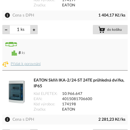
Kód výrobce
174197
Značka
EATON
Cena s DPH
1 404,17 Kč/ks
ks
do košíku
8
ks
Přidat k porovnání
EATON Skříň IKA-2/24-ST 24TE průhledná dvířka,
IP65
Kód ELFETEX
10.966.647
EAN
4015081706600
Kód výrobce
174198
Značka
EATON
Cena s DPH
2 281,23 Kč/ks