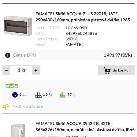
FAMATEL Skříň ACQUA PLUS 39018, 18TE,
290x430x160mm, průhledná plastová dvířka, IP65
Kód ELFETEX
10.869.090
EAN
8429760245896
Kód výrobce
39018
Značka
FAMATEL
Cena s DPH
1 491,97 Kč/ks
ks
do košíku
6
dní
55
ks
12
ks
Přidat k porovnání
FAMATEL Skříň ACQUA 3942-TB, 42TE,
565x326x150mm, neprůhledná plastová dvířka, IP65