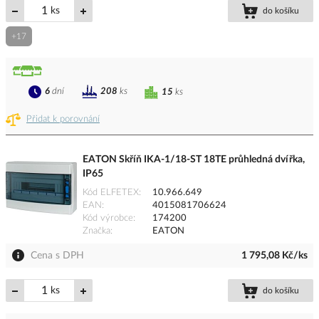
ks
do košíku
+17
6
dní
208
ks
15
ks
Přidat k porovnání
EATON Skříň IKA-1/18-ST 18TE průhledná dvířka,
IP65
Kód ELFETEX
10.966.649
EAN
4015081706624
Kód výrobce
174200
Značka
EATON
Cena s DPH
1 795,08 Kč/ks
ks
do košíku