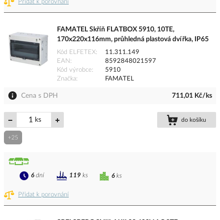
Přidat k porovnání
FAMATEL Skříň FLATBOX 5910, 10TE,
170x220x116mm, průhledná plastová dvířka, IP65
Kód ELFETEX
11.311.149
EAN
8592848021597
Kód výrobce
5910
Značka
FAMATEL
Cena s DPH
711,01 Kč/ks
ks
do košíku
+25
6
dní
119
ks
6
ks
Přidat k porovnání