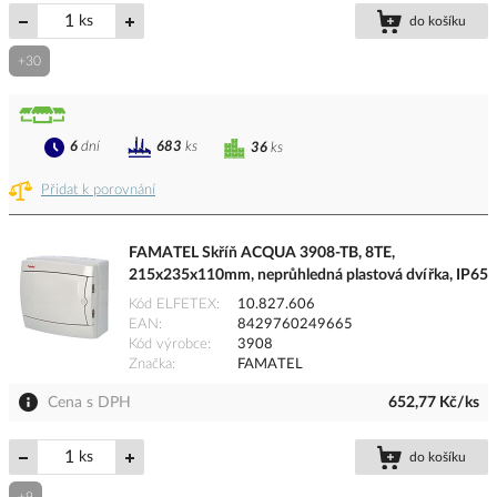
ks
do košíku
+30
6
dní
683
ks
36
ks
Přidat k porovnání
FAMATEL Skříň ACQUA 3908-TB, 8TE,
215x235x110mm, neprůhledná plastová dvířka, IP65
Kód ELFETEX
10.827.606
EAN
8429760249665
Kód výrobce
3908
Značka
FAMATEL
Cena s DPH
652,77 Kč/ks
ks
do košíku