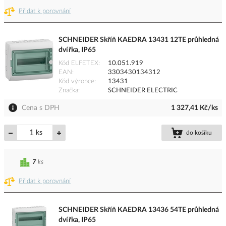
Přidat k porovnání
SCHNEIDER Skříň KAEDRA 13431 12TE průhledná
dvířka, IP65
Kód ELFETEX
10.051.919
EAN
3303430134312
Kód výrobce
13431
Značka
SCHNEIDER ELECTRIC
Cena s DPH
1 327,41 Kč/ks
ks
do košíku
7
ks
Přidat k porovnání
SCHNEIDER Skříň KAEDRA 13436 54TE průhledná
dvířka, IP65