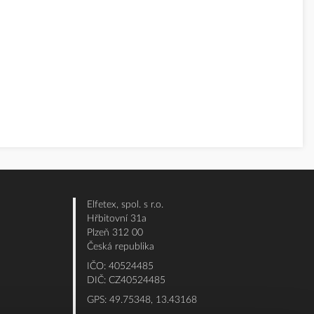
Elfetex, spol. s r.o.
Hřbitovní 31a
Plzeň 312 00
Česká republika
IČO: 40524485
DIČ: CZ40524485
GPS: 49.75348, 13.43168