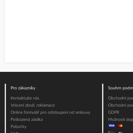
Pro zákazníky
Souhrn podm
Kontaktujte nás
Obchodní pod
Vrácení zboží, reklamace
Obchodní pod
Online formulář pro odstoupení od smlouvy
GDPR
Poškozená zásilka
Možnosti dop
Pobočky