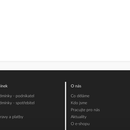
ínek
O nás
mínky - podnikatel
Co děláme
mínky - spotřebitel
Kdo jsme
Pracujte pro nás
ravy a platby
Aktuality
O e-shopu