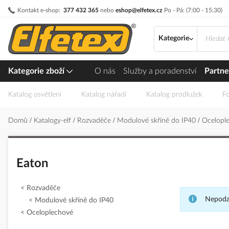
Přejít
Kontakt e-shop:
377 432 365
nebo
eshop@elfetex.cz
Po - Pá: (7:00 - 15:30)
na
obsah
Kategorie
Kategorie zboží
O nás
Služby a poradenství
Partne
Katalog osvětlení
Katalog nářadí
Katalog prodlužek
Fo
Domů
Katalogy-elf
Rozvaděče
Modulové skříně do IP40
Ocelopl
Eaton
Rozvaděče
Nepodař
Modulové skříně do IP40
Oceloplechové