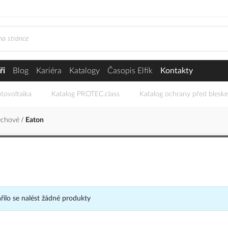
ři
Blog
Kariéra
Katalogy
Časopis Elfík
Kontakty
tovoltaika
Katalog PROTEC.class
Katalog ochrany před blesk
echové
Eaton
ilo se nalést žádné produkty