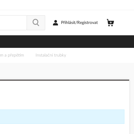
Přihlásit/Registrovat
em a přepětím
Instalační trubky