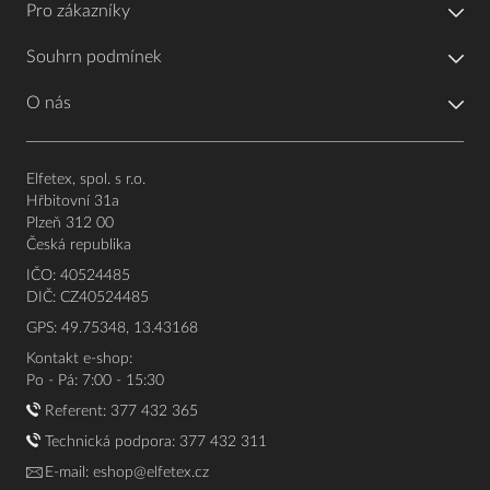
Pro zákazníky
Souhrn podmínek
O nás
Elfetex, spol. s r.o.
Hřbitovní 31a
Plzeň 312 00
Česká republika
IČO: 40524485
DIČ: CZ40524485
GPS: 49.75348, 13.43168
Kontakt e-shop:
Po - Pá: 7:00 - 15:30
Referent:
377 432 365
Technická podpora: 377 432 311
E-mail:
eshop@elfetex.cz