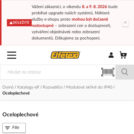
Vážení zákazníci, o víkendu
8. a 9. 8. 2026
bude
probíhat upgrade našich systémů. Některé
služby e-shopu proto
mohou být dočasně
×
DŮLEŽITÉ
nedostupné
– zobrazení cen a dostupnosti,
vytváření objednávek nebo zobrazení
dokumentů. Děkujeme za pochopení.
Přihlásit/Regi
Domů
Katalogy-elf
Rozvaděče
Modulové skříně do IP40
Oceloplechové
Oceloplechové
Filtr