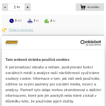
ks
do košíku
5
dní
1
ks
3
ks
Přidat k porovnání
SEZ Skříň M-BOX P 72/4-18, 72TE, rozvodná pod
omítku celoplechová 72M IP30
Kód ELFETEX
11.391.833
EAN
8585032682902
Tato webová stránka používá cookies
Kód výrobce
MP72/4/18
K personalizaci obsahu a reklam, poskytování funkcí
Značka
SEZ-CZ
sociálních médií a analýze naší návštěvnosti využíváme
Cena s DPH
5 044,65 Kč/ks
soubory cookie. Informace o tom, jak náš web používáte,
sdílíme se svými partnery pro sociální média, inzerci a
ks
do košíku
analýzy. Partneři tyto údaje mohou zkombinovat s dalšími
informacemi, které jste jim poskytli nebo které získali v
5
dní
9
ks
důsledku toho, že používáte jejich služby.
3
ks