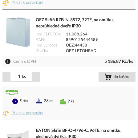
Přidat k porovnání
OEZ Skříň RZB-N-3S72, 72TE, na omítku,
neprůhledné dveře IP30
Kód ELFETEX
11.088.264
EAN
8590125444589
Kód výrobce
OEZ:44458
Značka
OEZ LETOHRAD
Cena s DPH
5 186,87 Kč/ks
ks
do košíku
5
dní
76
ks
9
ks
Přidat k porovnání
EATON Skříň BF-O-4/96-C, 96TE, na omítku,
plechová dvířka, IP30