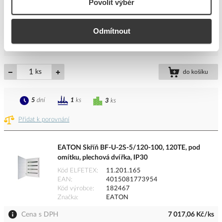
Povolit výběr
Kód ELFETEX
11.391.830
EAN
8585032682926
Kód výrobce
MP108/6/18
Odmítnout
Značka
SEZ-CZ
Cena s DPH
7 944,70 Kč/ks
ks
do košíku
5
dní
1
ks
3
ks
Přidat k porovnání
EATON Skříň BF-U-2S-5/120-100, 120TE, pod
omítku, plechová dvířka, IP30
Kód ELFETEX
11.201.165
EAN
4015081773954
Kód výrobce
182467
Značka
EATON
Cena s DPH
7 017,06 Kč/ks