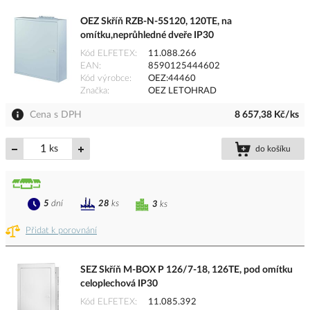
OEZ Skříň RZB-N-5S120, 120TE, na
omítku,neprůhledné dveře IP30
Kód ELFETEX
11.088.266
EAN
8590125444602
Kód výrobce
OEZ:44460
Značka
OEZ LETOHRAD
Cena s DPH
8 657,38 Kč/ks
ks
do košíku
5
dní
28
ks
3
ks
Přidat k porovnání
SEZ Skříň M-BOX P 126/7-18, 126TE, pod omítku
celoplechová IP30
Kód ELFETEX
11.085.392