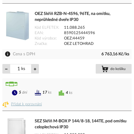
OEZ Skříň RZB-N-4S96, 96TE, na omítku,
neprůhledné dveře IP30
Kód ELFETEX
11.088.265
EAN
8590125444596
Kód výrobce
OEZ:44459
Značka
OEZ LETOHRAD
Cena s DPH
6 763,16 Kč/ks
ks
do košíku
5
dní
17
ks
4
ks
Přidat k porovnání
SEZ Skříň M-BOX P 144/8-18, 144TE, pod omítku
celoplechová IP30