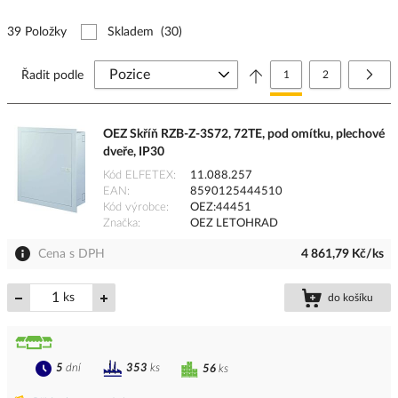
39 Položky
Skladem
(30)
Stránka
Právě si prohlížíte stránk
Stránka
Strá
Další
Řadit podle
1
2
OEZ Skříň RZB-Z-3S72, 72TE, pod omítku, plechové
dveře, IP30
Kód ELFETEX
11.088.257
EAN
8590125444510
Kód výrobce
OEZ:44451
Značka
OEZ LETOHRAD
Cena s DPH
4 861,79 Kč/ks
ks
do košíku
5
dní
353
ks
56
ks