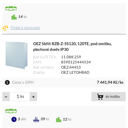
14
ks
Přidat k porovnání
OEZ Skříň RZB-Z-5S120, 120TE, pod omítku,
plechové dveře IP30
Kód ELFETEX
11.088.259
EAN
8590125444534
Kód výrobce
OEZ:44453
Značka
OEZ LETOHRAD
Cena s DPH
7 441,94 Kč/ks
ks
do košíku
5
dní
39
ks
12
ks