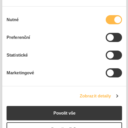
Přidat k porovnání
Výběr
Nutné
souhlasu
SEZ Skříň M-BOX P 54/3-18, 54TE, rozvodná pod
omítku celokovová 54M IP30
Kód ELFETEX
11.391.832
Preferenční
EAN
8585032682896
Kód výrobce
MP54/3/18
Značka
SEZ-CZ
Statistické
Cena s DPH
3 363,13 Kč/ks
Marketingové
ks
do košíku
5
dní
9
ks
3
ks
Zobrazit detaily
Přidat k porovnání
Povolit vše
SEZ Skříň M-BOX P 108/6-18, 108TE, rozvodná pod
omítku celoplechová 108M IP30