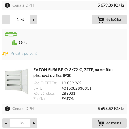
Cena s DPH
5 679,89 Kč/ks
ks
do košíku
15
ks
Přidat k porovnání
EATON Skříň BF-O-3/72-C, 72TE, na omítku,
plechová dvířka, IP30
Kód ELFETEX
10.052.269
EAN
4015082830311
Kód výrobce
283031
Značka
EATON
Cena s DPH
5 698,57 Kč/ks
ks
do košíku