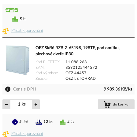
5
ks
Přidat k porovnání
OEZ Skříň RZB-Z-6S198, 198TE, pod omítku,
plechové dveře IP30
Kód ELFETEX
11.088.263
EAN
8590125444572
Kód výrobce
OEZ:44457
Značka
OEZ LETOHRAD
Cena s DPH
9 989,36 Kč/ks
ks
do košíku
5
dní
12
ks
4
ks
Přidat k porovnání