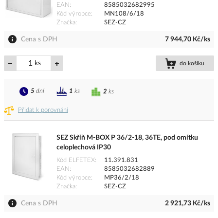
EAN
8585032682995
Kód výrobce
MN108/6/18
Značka
SEZ-CZ
Cena s DPH
7 944,70 Kč/ks
ks
do košíku
5
dní
1
ks
2
ks
Přidat k porovnání
SEZ Skříň M-BOX P 36/2-18, 36TE, pod omítku
celoplechová IP30
Kód ELFETEX
11.391.831
EAN
8585032682889
Kód výrobce
MP36/2/18
Značka
SEZ-CZ
Cena s DPH
2 921,73 Kč/ks