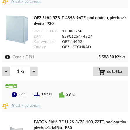
Přidat k porovnání
OEZ Skříň RZB-Z-4S96, 96TE, pod omítku, plechové
dveře, IP30
Kód ELFETEX
11.088.258
EAN
8590125444527
Kód výrobce
OEZ:44452
Značka
OEZ LETOHRAD
Cena s DPH
5 583,50 Kč/ks
ks
do košíku
5
dní
142
ks
38
ks
Přidat k porovnání
EATON Skříň BF-U-2S-3/72-100, 72TE, pod omítku,
plechová dvířka, IP30