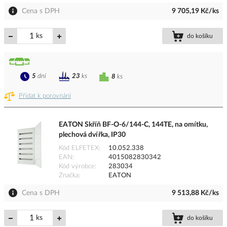
Cena s DPH
9 705,19 Kč/ks
ks
do košíku
5
dní
23
ks
8
ks
Přidat k porovnání
EATON Skříň BF-O-6/144-C, 144TE, na omítku,
plechová dvířka, IP30
Kód ELFETEX
10.052.338
EAN
4015082830342
Kód výrobce
283034
Značka
EATON
Cena s DPH
9 513,88 Kč/ks
ks
do košíku