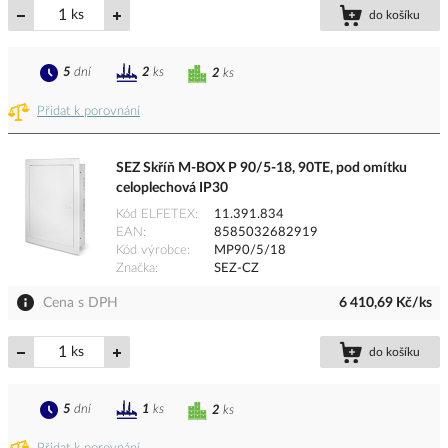
ks
do košíku
5
dní
2
ks
2
ks
Přidat k porovnání
SEZ Skříň M-BOX P 90/5-18, 90TE, pod omítku
celoplechová IP30
Kód ELFETEX
11.391.834
EAN
8585032682919
Kód výrobce
MP90/5/18
Značka
SEZ-CZ
Cena s DPH
6 410,69 Kč/ks
ks
do košíku
5
dní
1
ks
2
ks