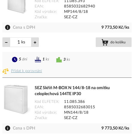
Kód ELFETEX
11.085.393
EAN
8585032682940
Kód výrobce
MP144/8/18
Značka
SEZ-CZ
Cena s DPH
9 773,50 Kč/ks
ks
do košíku
5
dní
1
ks
3
ks
Přidat k porovnání
SEZ Skříň M-BOX N 144/8-18 na omítku
celoplechová 144TE IP30
Kód ELFETEX
11.085.386
EAN
8585032683015
Kód výrobce
MN144/8/18
Značka
SEZ-CZ
Cena s DPH
9 773,50 Kč/ks