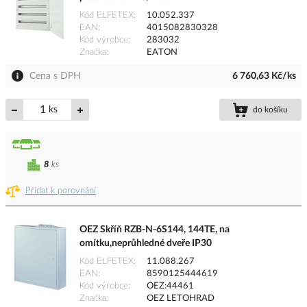
Kód ELFETEX
10.052.337
EAN
4015082830328
Kód výrobce
283032
Značka
EATON
Cena s DPH
6 760,63 Kč/ks
ks
do košíku
8
ks
Přidat k porovnání
OEZ Skříň RZB-N-6S144, 144TE, na
omítku,neprůhledné dveře IP30
Kód ELFETEX
11.088.267
EAN
8590125444619
Kód výrobce
OEZ:44461
Značka
OEZ LETOHRAD