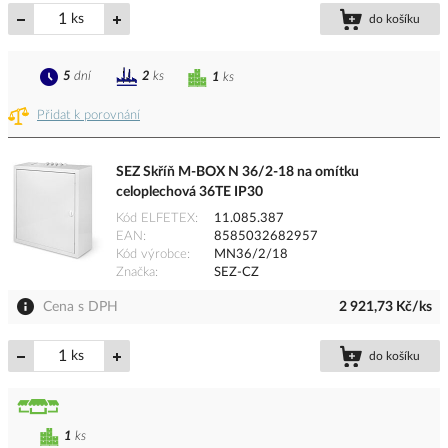
ks
do košíku
5
dní
2
ks
1
ks
Přidat k porovnání
SEZ Skříň M-BOX N 36/2-18 na omítku
celoplechová 36TE IP30
Kód ELFETEX
11.085.387
EAN
8585032682957
Kód výrobce
MN36/2/18
Značka
SEZ-CZ
Cena s DPH
2 921,73 Kč/ks
ks
do košíku
1
ks