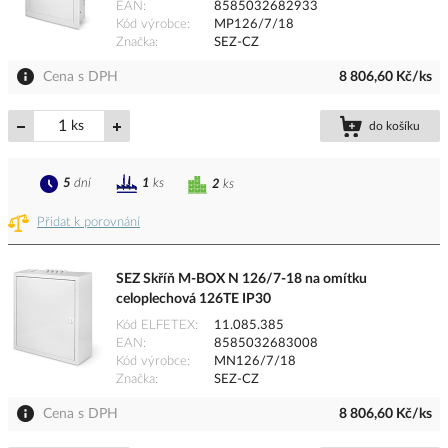
EAN
8585032682933
Kód výrobce
MP126/7/18
Značka
SEZ-CZ
Cena s DPH
8 806,60 Kč/ks
ks
do košíku
5
dní
1
ks
2
ks
Přidat k porovnání
SEZ Skříň M-BOX N 126/7-18 na omítku
celoplechová 126TE IP30
Kód ELFETEX
11.085.385
EAN
8585032683008
Kód výrobce
MN126/7/18
Značka
SEZ-CZ
Cena s DPH
8 806,60 Kč/ks