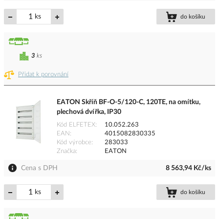
ks
do košíku
3
ks
Přidat k porovnání
EATON Skříň BF-O-5/120-C, 120TE, na omítku,
plechová dvířka, IP30
Kód ELFETEX
10.052.263
EAN
4015082830335
Kód výrobce
283033
Značka
EATON
Cena s DPH
8 563,94 Kč/ks
ks
do košíku