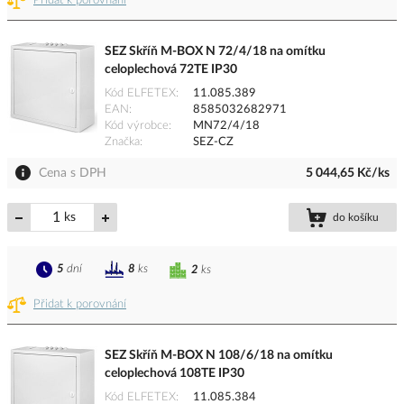
Přidat k porovnání
SEZ Skříň M-BOX N 72/4/18 na omítku
celoplechová 72TE IP30
Kód ELFETEX
11.085.389
EAN
8585032682971
Kód výrobce
MN72/4/18
Značka
SEZ-CZ
Cena s DPH
5 044,65 Kč/ks
ks
do košíku
5
dní
8
ks
2
ks
Přidat k porovnání
SEZ Skříň M-BOX N 108/6/18 na omítku
celoplechová 108TE IP30
Kód ELFETEX
11.085.384