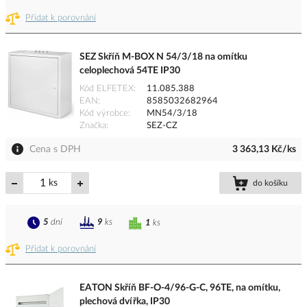
Přidat k porovnání
SEZ Skříň M-BOX N 54/3/18 na omítku
celoplechová 54TE IP30
Kód ELFETEX
11.085.388
EAN
8585032682964
Kód výrobce
MN54/3/18
Značka
SEZ-CZ
Cena s DPH
3 363,13 Kč/ks
ks
do košíku
5
dní
9
ks
1
ks
Přidat k porovnání
EATON Skříň BF-O-4/96-G-C, 96TE, na omítku,
plechová dvířka, IP30