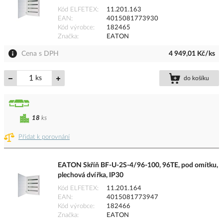
Kód ELFETEX
11.201.163
EAN
4015081773930
Kód výrobce
182465
Značka
EATON
Cena s DPH
4 949,01 Kč/ks
ks
do košíku
18
ks
Přidat k porovnání
EATON Skříň BF-U-2S-4/96-100, 96TE, pod omítku,
plechová dvířka, IP30
Kód ELFETEX
11.201.164
EAN
4015081773947
Kód výrobce
182466
Značka
EATON