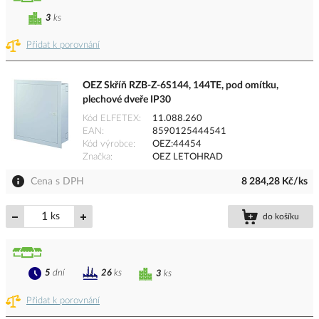
3
ks
Přidat k porovnání
OEZ Skříň RZB-Z-6S144, 144TE, pod omítku,
plechové dveře IP30
Kód ELFETEX
11.088.260
EAN
8590125444541
Kód výrobce
OEZ:44454
Značka
OEZ LETOHRAD
Cena s DPH
8 284,28 Kč/ks
ks
do košíku
5
dní
26
ks
3
ks
Přidat k porovnání