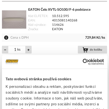
EATON Čelo XVTL-SO100/F-6 podstavce
Kód ELFETEX
10.512.595
EAN
4015081140268
Kód výrobce
114626
Značka
EATON
Cena s DPH
729,84 Kč/ks
ks
do košíku
5
ks
Přidat k porovnání
Tato webová stránka používá cookies
K personalizaci obsahu a reklam, poskytování funkcí
EATON Bočnice XVTL-SO100/S-4 podstavce
(1ks=1pár)
sociálních médií a analýze naší návštěvnosti využíváme
soubory cookie. Informace o tom, jak náš web používáte,
Kód ELFETEX
10.512.588
EAN
4015081140060
sdílíme se svými partnery pro sociální média, inzerci a
Kód výrobce
114606