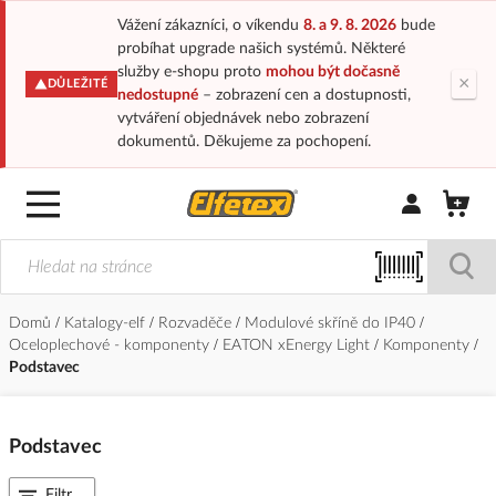
Vážení zákazníci, o víkendu
8. a 9. 8. 2026
bude
probíhat upgrade našich systémů. Některé
služby e-shopu proto
mohou být dočasně
×
DŮLEŽITÉ
nedostupné
– zobrazení cen a dostupnosti,
vytváření objednávek nebo zobrazení
dokumentů. Děkujeme za pochopení.
Přihlásit/Regi
Domů
Katalogy-elf
Rozvaděče
Modulové skříně do IP40
Oceloplechové - komponenty
EATON xEnergy Light
Komponenty
Podstavec
Podstavec
Filtr