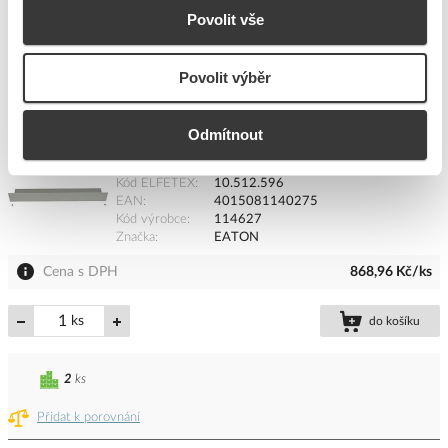
ks
do košíku
Povolit vše
3
ks
Povolit výběr
Přidat k porovnání
Odmítnout
EATON Čelo XVTL-SO100/F-8 podstavce
Kód ELFETEX
10.512.596
EAN
4015081140275
Kód výrobce
114627
Značka
EATON
Cena s DPH
868,96 Kč/ks
ks
do košíku
2
ks
Přidat k porovnání