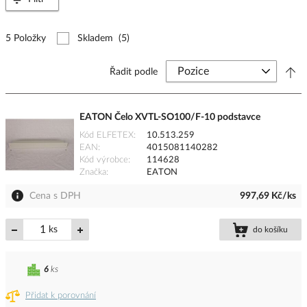
5 Položky
Skladem
(5)
Řadit podle
EATON Čelo XVTL-SO100/F-10 podstavce
Kód ELFETEX
10.513.259
EAN
4015081140282
Kód výrobce
114628
Značka
EATON
Cena s DPH
997,69 Kč/ks
ks
do košíku
6
ks
Přidat k porovnání