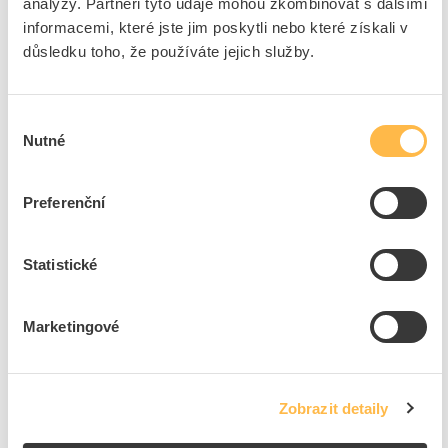
analýzy. Partneři tyto údaje mohou zkombinovat s dalšími
Značka
EATON
informacemi, které jste jim poskytli nebo které získali v
Cena s DPH
626,02 Kč/ks
důsledku toho, že používáte jejich služby.
ks
do košíku
Výběr
Nutné
souhlasu
3
ks
Preferenční
Přidat k porovnání
Statistické
EATON Bočnice XVTL-SO100/S-6 podstavce
(1ks=1pár)
Kód ELFETEX
10.512.589
Marketingové
EAN
4015081140084
Kód výrobce
114608
Značka
EATON
Cena s DPH
860,65 Kč/ks
Zobrazit detaily