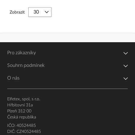
Zobrazit
Pro zákazníky
Souhrn podmínek
O nás
Elfetex, spol. s r.o.
Hřbitovní 31a
Plzeň 312 00
Česká republika
IČO: 40524485
DIČ: CZ40524485