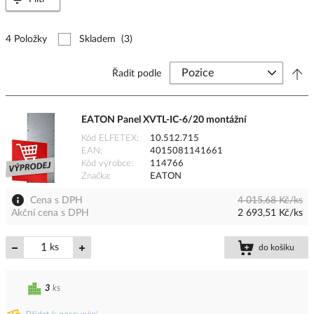
4 Položky
Skladem
(3)
Řadit podle
EATON Panel XVTL-IC-6/20 montážní
Kód ELFETEX
10.512.715
EAN
4015081141661
Kód výrobce
114766
Značka
EATON
Cena s DPH
4 015,68 Kč/ks
Akční cena s DPH
2 693,51 Kč/ks
ks
do košíku
3
ks