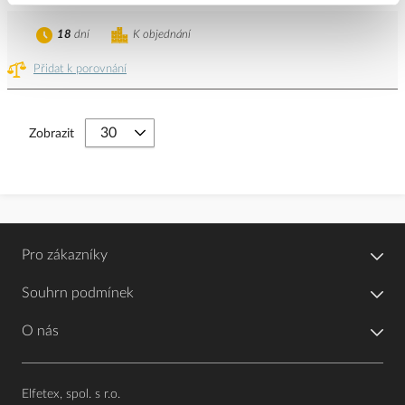
18
dní
K objednání
Přidat k porovnání
Zobrazit
Pro zákazníky
Souhrn podmínek
O nás
Elfetex, spol. s r.o.