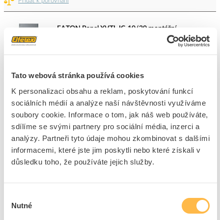
Přidat k porovnání
EATON Panel XVTL-IC-10/20 montážní
Kód ELFETEX
10.513.334
EAN
4015081141722
Kód výrobce
114772
Značka
EATON
Tato webová stránka používá cookies
Cena s DPH
6 595,55 Kč/ks
K personalizaci obsahu a reklam, poskytování funkcí
sociálních médií a analýze naší návštěvnosti využíváme
ks
do košíku
soubory cookie. Informace o tom, jak náš web používáte,
sdílíme se svými partnery pro sociální média, inzerci a
analýzy. Partneři tyto údaje mohou zkombinovat s dalšími
3
ks
informacemi, které jste jim poskytli nebo které získali v
Přidat k porovnání
důsledku toho, že používáte jejich služby.
EATON Panel XVTL-IC-8/20 montážní
Výběr
Kód ELFETEX
10.512.716
Nutné
EAN
4015081141692
souhlasu
Kód výrobce
114769