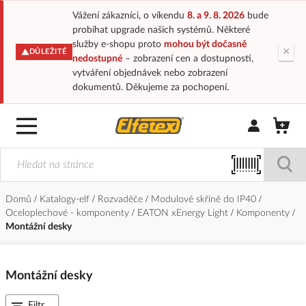
Vážení zákazníci, o víkendu
8. a 9. 8. 2026
bude
probíhat upgrade našich systémů. Některé
služby e-shopu proto
mohou být dočasně
×
DŮLEŽITÉ
nedostupné
– zobrazení cen a dostupnosti,
vytváření objednávek nebo zobrazení
dokumentů. Děkujeme za pochopení.
Přihlásit/Regi
Domů
Katalogy-elf
Rozvaděče
Modulové skříně do IP40
Oceloplechové - komponenty
EATON xEnergy Light
Komponenty
Montážní desky
Montážní desky
Filtr