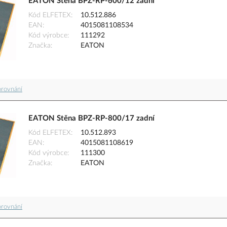
EATON Stěna BPZ-RP-600/12 zadní
Kód ELFETEX
10.512.886
EAN
4015081108534
Kód výrobce
111292
Značka
EATON
orovnání
EATON Stěna BPZ-RP-800/17 zadní
Kód ELFETEX
10.512.893
EAN
4015081108619
Kód výrobce
111300
Značka
EATON
orovnání