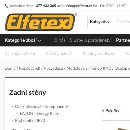
Přejít
Kontakt e-shop:
377 432 365
nebo
eshop@elfetex.cz
Po - Pá: (7:00 - 15:30)
na
obsah
Kategorie
Kategorie zboží
O nás
Služby a poradenství
Partne
Katalog osvětlení
Katalog nářadí
Katalog prodlužek
Fo
Domů
Katalogy-elf
Rozvaděče
Modulové skříně do IP40
Ocelopl
Zadní stěny
Oceloplechové - komponenty
5 Položky
EATON xEnergy Basic
Pod omítku IP30