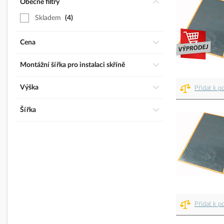
Obecné filtry
Skladem
4
Cena
Montážní šířka pro instalaci skříně
Výška
Přidat k p
Šířka
Přidat k p