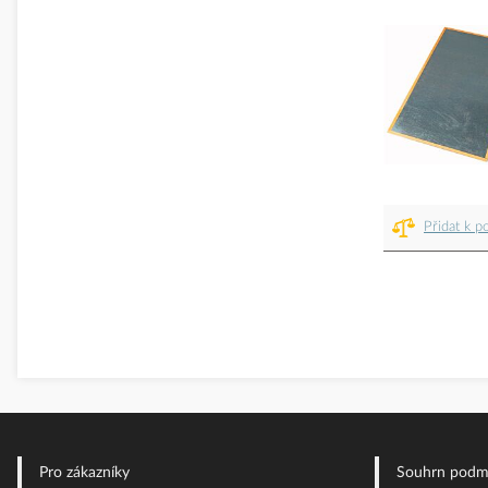
Přidat k p
Pro zákazníky
Souhrn podm