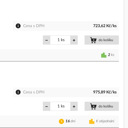
Cena s DPH
723,62 Kč/ks
ks
do košíku
2
ks
Cena s DPH
975,89 Kč/ks
ks
do košíku
16
dní
K objednání