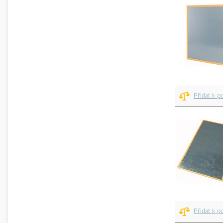
Přidat k p
Přidat k p