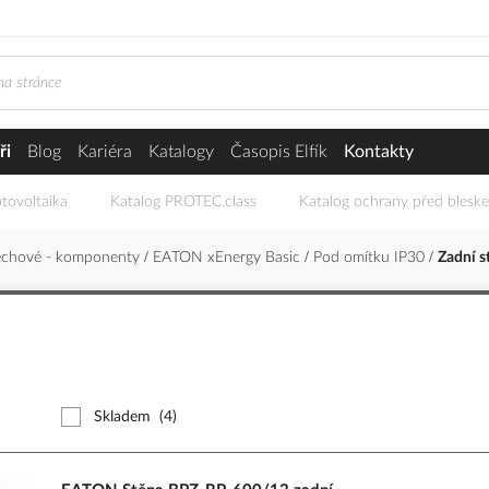
ři
Blog
Kariéra
Katalogy
Časopis Elfík
Kontakty
tovoltaika
Katalog PROTEC.class
Katalog ochrany před blesk
echové - komponenty
EATON xEnergy Basic
Pod omítku IP30
Zadní s
Skladem
(4)