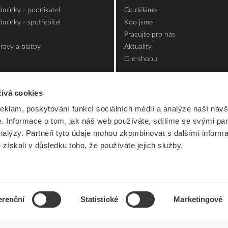
mínky - podnikatel
Co děláme
mínky - spotřebitel
Kdo jsme
Pracujte pro nás
ravy a platby
Aktuality
O e-shopu
ívá cookies
reklam, poskytování funkcí sociálních médií a analýze naší návš
 Informace o tom, jak náš web používáte, sdílíme se svými par
analýzy. Partneři tyto údaje mohou zkombinovat s dalšími inform
é získali v důsledku toho, že používáte jejich služby.
erenční
Statistické
Marketingové