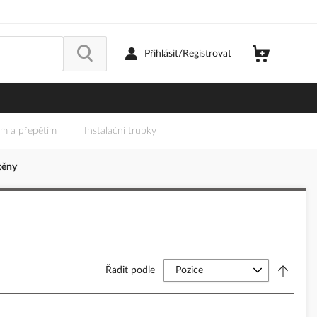
Přihlásit/Registrovat
em a přepětím
Instalační trubky
těny
Řadit podle