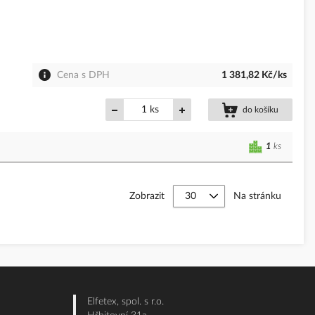
Cena s DPH
1 381,82 Kč/ks
ks
do košíku
1
ks
Zobrazit
Na stránku
Elfetex, spol. s r.o.