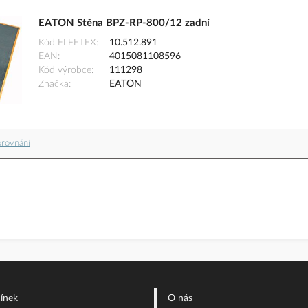
EATON Stěna BPZ-RP-800/12 zadní
Kód ELFETEX
10.512.891
EAN
4015081108596
Kód výrobce
111298
Značka
EATON
orovnání
ínek
O nás