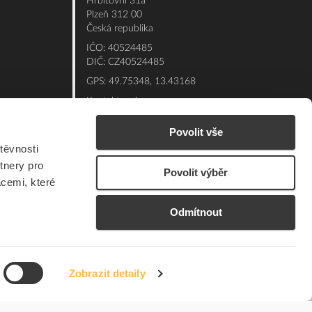
Hřbitovní 31a
Plzeň 312 00
Česká republika
IČO: 40524485
DIČ: CZ40524485
GPS: 49.75348, 13.43168
Kontakt e-shop:
Po - Pá: 7:00 - 15:30
Povolit vše
Referent:
377 432 365
těvnosti
Technická podpora: 377 432 311
tnery pro
Povolit výběr
E-mail:
eshop@elfetex.cz
acemi, které
Odmítnout
Zobrazit detaily
© 2026 Member of the Würth Group