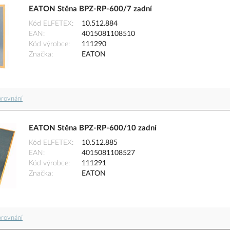
EATON Stěna BPZ-RP-600/7 zadní
Kód ELFETEX
10.512.884
EAN
4015081108510
Kód výrobce
111290
Značka
EATON
orovnání
EATON Stěna BPZ-RP-600/10 zadní
Kód ELFETEX
10.512.885
EAN
4015081108527
Kód výrobce
111291
Značka
EATON
orovnání