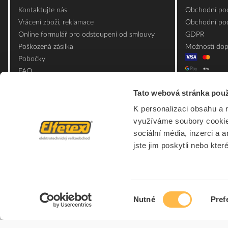
Kontaktujte nás
Obchodní pod
Vrácení zboží, reklamace
Obchodní pod
Online formulář pro odstoupení od smlouvy
GDPR
Poškozená zásilka
Možnosti dop
Pobočky
FAQ
Slovník pojmů
Tato webová stránka použ
Mapa webu
K personalizaci obsahu a 
Ceník obalových materiálů
využíváme soubory cookie.
sociální média, inzerci a 
jste jim poskytli nebo kter
Výběr
Nutné
Pref
souhlasu