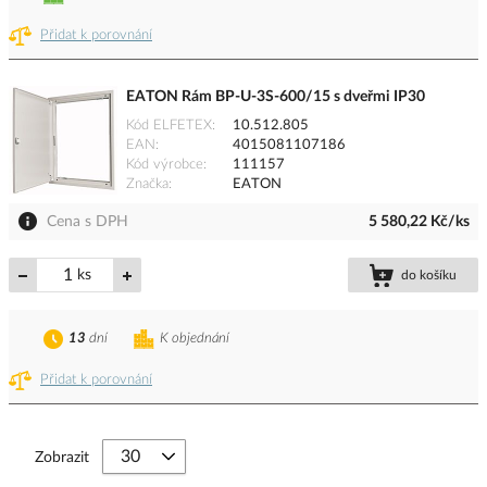
Přidat k porovnání
EATON Rám BP-U-3S-600/15 s dveřmi IP30
Kód ELFETEX
10.512.805
EAN
4015081107186
Kód výrobce
111157
Značka
EATON
Cena s DPH
5 580,22 Kč/ks
ks
do košíku
13
dní
K objednání
Přidat k porovnání
Zobrazit