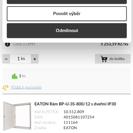
EATON Rám BP-U-3S-800/15 s dveřmi IP30
Povolit výběr
Kód ELFETEX
10.512.810
EAN
4015081107261
Kód výrobce
111165
Odmítnout
Značka
EATON
Cena s DPH
5 253,19 Kč/ks
ks
do košíku
1
ks
Přidat k porovnání
EATON Rám BP-U-3S-800/12 s dveřmi IP30
Kód ELFETEX
10.512.809
EAN
4015081107254
Kód výrobce
111164
Značka
EATON