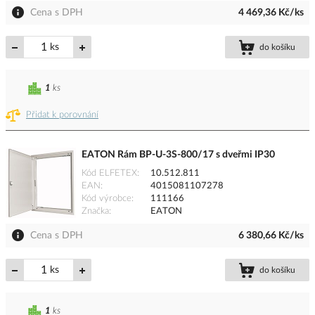
Cena s DPH
4 469,36 Kč/ks
ks
do košíku
1
ks
Přidat k porovnání
EATON Rám BP-U-3S-800/17 s dveřmi IP30
Kód ELFETEX
10.512.811
EAN
4015081107278
Kód výrobce
111166
Značka
EATON
Cena s DPH
6 380,66 Kč/ks
ks
do košíku
1
ks