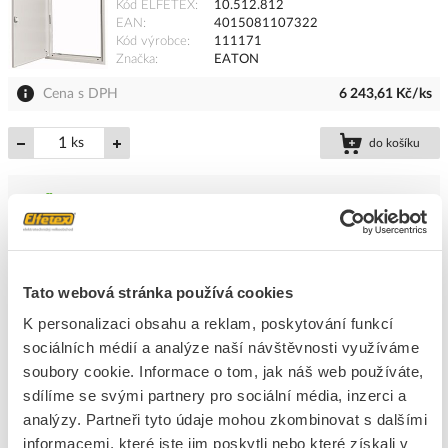
Kód ELFETEX
10.512.812
EAN
4015081107322
Kód výrobce
111171
Značka
EATON
Cena s DPH
6 243,61 Kč/ks
ks
do košíku
1
ks
Přidat k porovnání
Tato webová stránka používá cookies
EATON Rám BP-U-3S-600/10 s dveřmi IP30
K personalizaci obsahu a reklam, poskytování funkcí
Kód ELFETEX
10.512.803
EAN
4015081107162
sociálních médií a analýze naší návštěvnosti využíváme
Kód výrobce
111155
soubory cookie. Informace o tom, jak náš web používáte,
Značka
EATON
sdílíme se svými partnery pro sociální média, inzerci a
Cena s DPH
4 211,90 Kč/ks
analýzy. Partneři tyto údaje mohou zkombinovat s dalšími
informacemi, které jste jim poskytli nebo které získali v