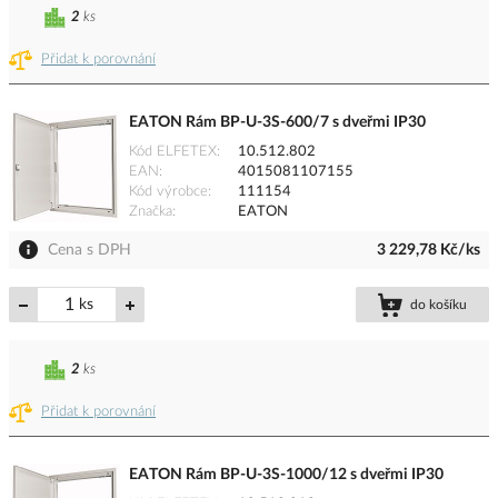
2
ks
Přidat k porovnání
EATON Rám BP-U-3S-600/7 s dveřmi IP30
Kód ELFETEX
10.512.802
EAN
4015081107155
Kód výrobce
111154
Značka
EATON
Cena s DPH
3 229,78 Kč/ks
ks
do košíku
2
ks
Přidat k porovnání
EATON Rám BP-U-3S-1000/12 s dveřmi IP30