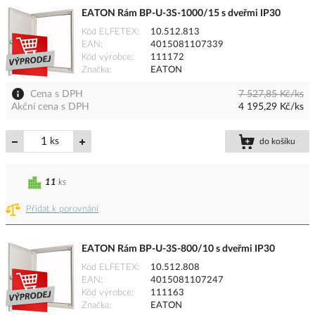
EATON Rám BP-U-3S-1000/15 s dveřmi IP30
Kód ELFETEX
10.512.813
EAN
4015081107339
Kód výrobce
111172
Značka
EATON
Cena s DPH
7 527,85 Kč/ks
Akční cena s DPH
4 195,29 Kč/ks
ks
do košíku
11
ks
Přidat k porovnání
EATON Rám BP-U-3S-800/10 s dveřmi IP30
Kód ELFETEX
10.512.808
EAN
4015081107247
Kód výrobce
111163
Značka
EATON