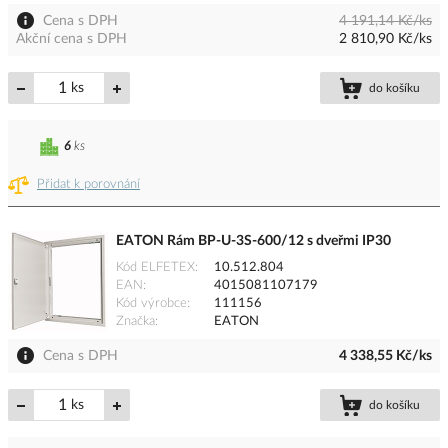
Cena s DPH
4 191,14 Kč/ks
Akční cena s DPH
2 810,90 Kč/ks
ks
do košíku
6
ks
Přidat k porovnání
EATON Rám BP-U-3S-600/12 s dveřmi IP30
Kód ELFETEX
10.512.804
EAN
4015081107179
Kód výrobce
111156
Značka
EATON
Cena s DPH
4 338,55 Kč/ks
ks
do košíku