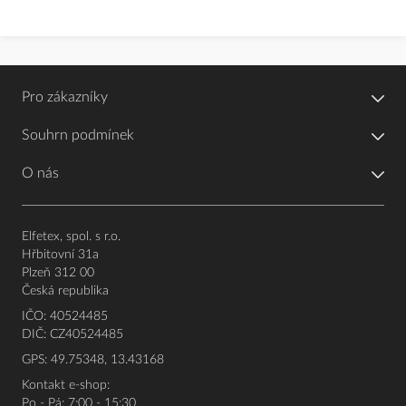
Pro zákazníky
Souhrn podmínek
O nás
Elfetex, spol. s r.o.
Hřbitovní 31a
Plzeň 312 00
Česká republika
IČO: 40524485
DIČ: CZ40524485
GPS: 49.75348, 13.43168
Kontakt e-shop:
Po - Pá: 7:00 - 15:30