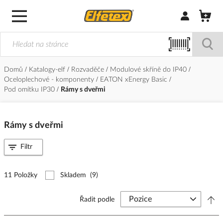
Přihlásit/Regi
Domů
Katalogy-elf
Rozvaděče
Modulové skříně do IP40
Oceloplechové - komponenty
EATON xEnergy Basic
Pod omítku IP30
Rámy s dveřmi
Rámy s dveřmi
Filtr
11 Položky
Skladem
(9)
Řadit podle