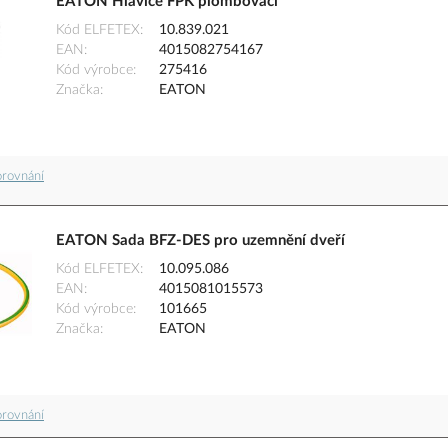
EATON Hlavice FPK plombovací
Kód ELFETEX
10.839.021
EAN
4015082754167
Kód výrobce
275416
Značka
EATON
orovnání
EATON Sada BFZ-DES pro uzemnění dveří
Kód ELFETEX
10.095.086
EAN
4015081015573
Kód výrobce
101665
Značka
EATON
orovnání