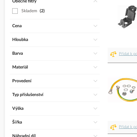
Obecné filtry
Skladem
2
Cena
Hloubka
Barva
Přidat k p
Materiál
Provedení
Typ příslušenství
Výška
Šířka
Přidat k p
Náhradní díl