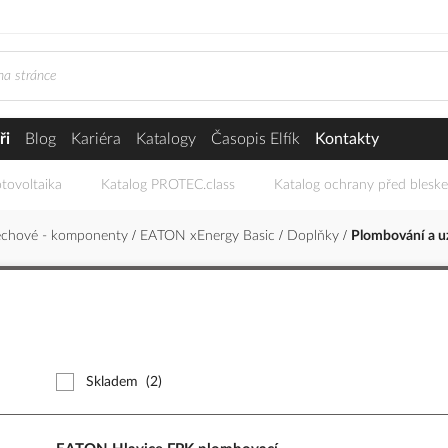
ři
Blog
Kariéra
Katalogy
Časopis Elfík
Kontakty
tovoltaika
Katalog PROTEC.class
Katalog ochrany před blesk
echové - komponenty
EATON xEnergy Basic
Doplňky
Plombování a 
Skladem
(2)