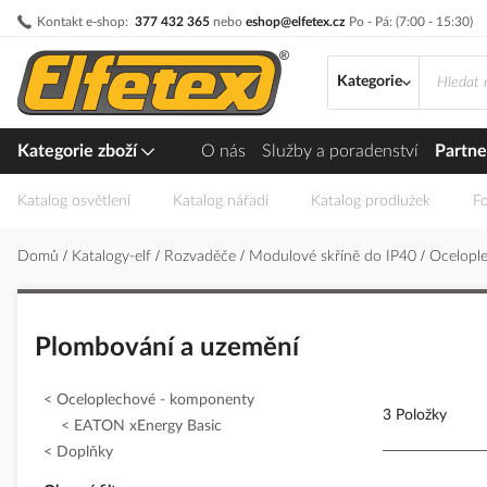
Přejít
Kontakt e-shop:
377 432 365
nebo
eshop@elfetex.cz
Po - Pá: (7:00 - 15:30)
na
obsah
Kategorie
Kategorie zboží
O nás
Služby a poradenství
Partne
Katalog osvětlení
Katalog nářadí
Katalog prodlužek
Fo
Domů
Katalogy-elf
Rozvaděče
Modulové skříně do IP40
Ocelopl
Plombování a uzemění
Oceloplechové - komponenty
3 Položky
EATON xEnergy Basic
Doplňky