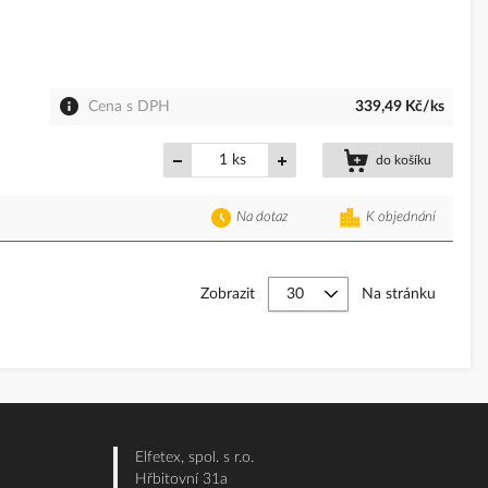
Cena s DPH
339,49 Kč/ks
ks
do košíku
Na dotaz
K objednání
Zobrazit
Na stránku
Elfetex, spol. s r.o.
Hřbitovní 31a