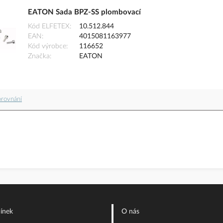
EATON Sada BPZ-SS plombovací
Kód ELFETEX
10.512.844
EAN
4015081163977
Kód výrobce
116652
Značka
EATON
orovnání
ínek
O nás