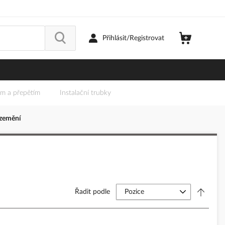
Přihlásit/Registrovat
em a přepětím
Instalační trubky
uzemění
Řadit podle