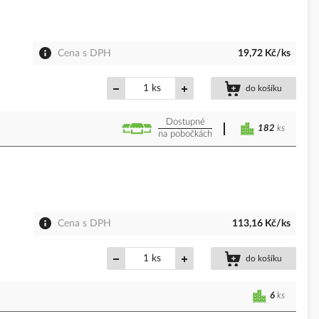
Cena s DPH
19,72 Kč/ks
ks
do košíku
Dostupné
182
ks
na pobočkách
Cena s DPH
113,16 Kč/ks
ks
do košíku
6
ks