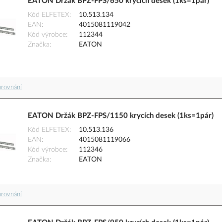
EATON Držák BPZ-FPS/650 krycích desek (1ks=1pár)
Kód ELFETEX
10.513.134
EAN
4015081119042
Kód výrobce
112344
Značka
EATON
orovnání
EATON Držák BPZ-FPS/1150 krycích desek (1ks=1pár)
Kód ELFETEX
10.513.136
EAN
4015081119066
Kód výrobce
112346
Značka
EATON
orovnání