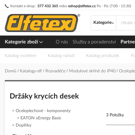
Přejít
Kontakt e-shop:
377 432 365
nebo
eshop@elfetex.cz
Po - Pá: (7:00 - 15:30)
na
obsah
Kategorie
Kategorie zboží
O nás
Služby a poradenství
Partne
Katalog osvětlení
Katalog nářadí
Katalog prodlužek
Fo
Domů
Katalogy-elf
Rozvaděče
Modulové skříně do IP40
Ocelopl
Držáky krycích desek
Oceloplechové - komponenty
3 Položky
EATON xEnergy Basic
Doplňky