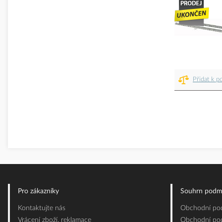
Přidat k p
Pro zákazníky
Souhrn podm
Kontaktujte nás
Obchodní pod
Vrácení zboží, reklamace
Obchodní pod