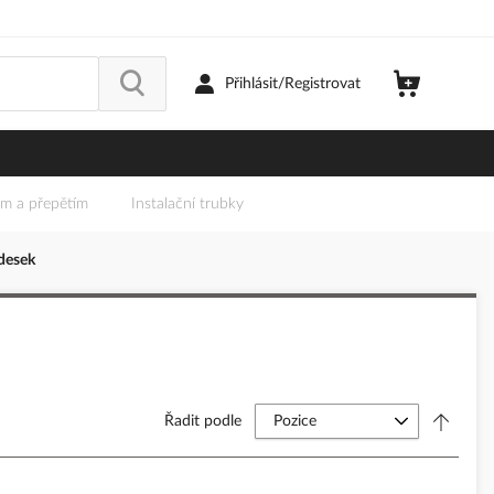
Přihlásit/Registrovat
em a přepětím
Instalační trubky
desek
Řadit podle