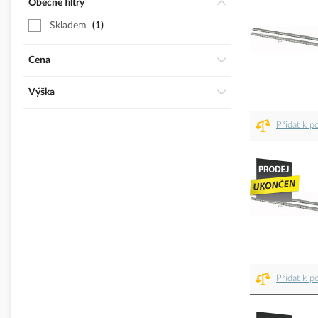
Obecné filtry
Skladem
1
Cena
Výška
Přidat k p
Přidat k p