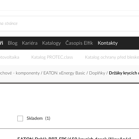
ři
Blog
Kariéra
Katalogy
Časopis Elfík
Kontakty
tovoltaika
Katalog PROTEC.class
Katalog ochrany před blesk
echové - komponenty
EATON xEnergy Basic
Doplňky
Držáky krycích 
Skladem
(1)