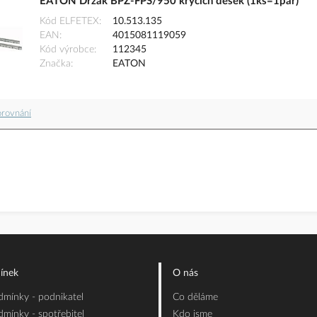
EATON Držák BPZ-FPS/950 krycích desek (1ks=1pár)
Kód ELFETEX
10.513.135
EAN
4015081119059
Kód výrobce
112345
Značka
EATON
orovnání
ínek
O nás
mínky - podnikatel
Co děláme
mínky - spotřebitel
Kdo jsme