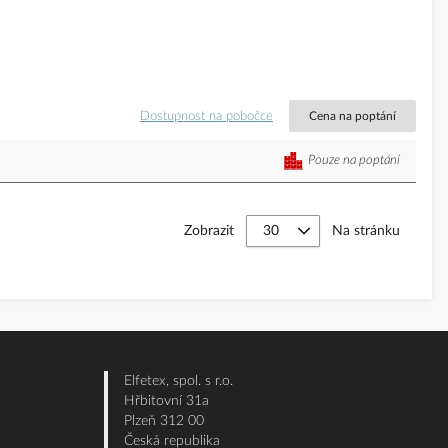
Dostupnost na pobočce
Cena na poptání
Pouze na poptání
Zobrazit
Na stránku
Elfetex, spol. s r.o.
Hřbitovní 31a
Plzeň 312 00
Česká republika