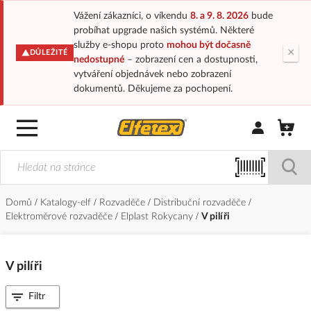
Vážení zákazníci, o víkendu
8. a 9. 8. 2026
bude
probíhat upgrade našich systémů. Některé
služby e-shopu proto
mohou být dočasně
×
DŮLEŽITÉ
nedostupné
– zobrazení cen a dostupnosti,
vytváření objednávek nebo zobrazení
dokumentů. Děkujeme za pochopení.
Přihlásit/Regi
Domů
Katalogy-elf
Rozvaděče
Distribuční rozvaděče
Elektroměrové rozvaděče
Elplast Rokycany
V pilíři
V pilíři
Filtr