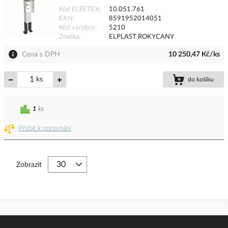
Kód ELFETEX
10.051.761
EAN
8591952014051
Kód výrobce
5210
Značka
ELPLAST ROKYCANY
Cena s DPH
10 250,47 Kč/ks
ks
do košíku
1
ks
Přidat k porovnání
Zobrazit