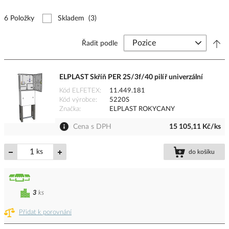
6 Položky
Skladem
(3)
Řadit podle
ELPLAST Skříň PER 2S/3f/40 pilíř univerzální
Kód ELFETEX
11.449.181
Kód výrobce
5220S
Značka
ELPLAST ROKYCANY
Cena s DPH
15 105,11 Kč/ks
ks
do košíku
3
ks
Přidat k porovnání