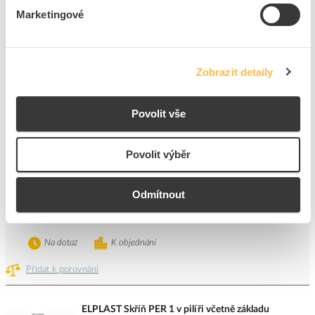
Marketingové
Na dotaz
K objednání
Přidat k porovnání
Zobrazit detaily
ELPLAST Skříň PER 2 v pilíři prázdná včetně základu
Kód ELFETEX
10.051.873
Povolit vše
EAN
8591952014440
Kód výrobce
7220
Značka
ELPLAST ROKYCANY
Povolit výběr
Cena s DPH
12 628,53 Kč/ks
Odmítnout
ks
do košíku
Na dotaz
K objednání
Přidat k porovnání
ELPLAST Skříň PER 1 v pilíři včetně základu