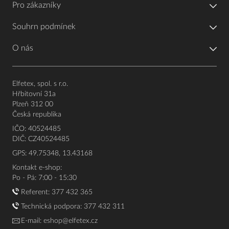
Pro zákazníky
Souhrn podmínek
O nás
Elfetex, spol. s r.o.
Hřbitovní 31a
Plzeň 312 00
Česká republika
IČO: 40524485
DIČ: CZ40524485
GPS: 49.75348, 13.43168
Kontakt e-shop:
Po - Pá: 7:00 - 15:30
Referent:
377 432 365
Technická podpora: 377 432 311
E-mail:
eshop@elfetex.cz