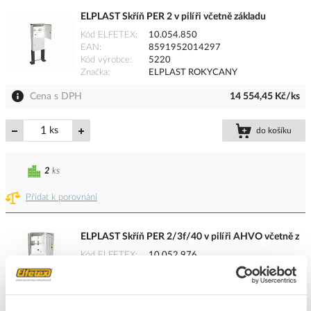
ELPLAST Skříň PER 2 v pilíři včetně základu
Kód ELFETEX
10.054.850
EAN
8591952014297
Kód výrobce
5220
Značka
ELPLAST ROKYCANY
Cena s DPH
14 554,45 Kč/ks
ks
do košíku
2
ks
Přidat k porovnání
ELPLAST Skříň PER 2/3f/40 v pilíři AHVO včetně z
Kód ELFETEX
10.052.976
EAN
8591952210903
Kód výrobce
52420
Značka
ELPLAST ROKYCANY