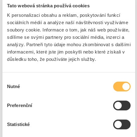
Cena s DPH
9 420,44 Kč/ks
Tato webová stránka používá cookies
K personalizaci obsahu a reklam, poskytování funkcí
ks
do košíku
sociálních médií a analýze naší návštěvnosti využíváme
soubory cookie. Informace o tom, jak náš web používáte,
sdílíme se svými partnery pro sociální média, inzerci a
Na dotaz
K objednání
analýzy. Partneři tyto údaje mohou zkombinovat s dalšími
informacemi, které jste jim poskytli nebo které získali v
Přidat k porovnání
důsledku toho, že používáte jejich služby.
ELPLAST Skříň PER 1 v pilíři prázdná včetně základu
Kód ELFETEX
10.051.946
Výběr
EAN
8591952015393
Nutné
souhlasu
Kód výrobce
7210
Značka
ELPLAST ROKYCANY
Preferenční
Cena s DPH
9 473,08 Kč/ks
ks
do košíku
Statistické