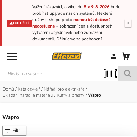
Vážení zákazníci, o víkendu
8. a 9. 8. 2026
bude
probíhat upgrade našich systémů. Některé
služby e-shopu proto
mohou být dočasně
×
DŮLEŽITÉ
nedostupné
– zobrazení cen a dostupnosti,
vytváření objednávek nebo zobrazení
dokumentů. Děkujeme za pochopení.
Přihlásit/Regi
Domů
Katalogy-elf
Nářadí pro elektrikáře
Ukládání nářadí a materiálu
Kufry a brašny
Wapro
Wapro
Filtr