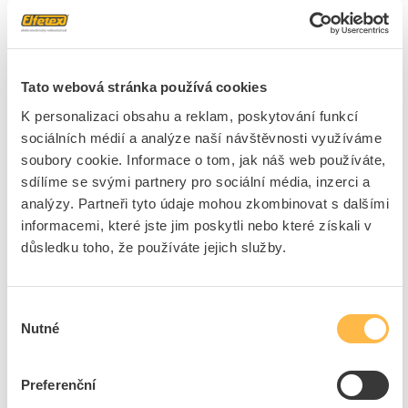
1 položka
Skladem
(1)
Řadit podle
Tato webová stránka používá cookies
K personalizaci obsahu a reklam, poskytování funkcí
sociálních médií a analýze naší návštěvnosti využíváme
WAPRO Brašna 201-KRST-1 "KRISTINA" na nářadí
soubory cookie. Informace o tom, jak náš web používáte,
Kód ELFETEX
11.490.075
EAN
8595055743801
sdílíme se svými partnery pro sociální média, inzerci a
Kód výrobce
WPR10532
analýzy. Partneři tyto údaje mohou zkombinovat s dalšími
Značka
WAPRO
informacemi, které jste jim poskytli nebo které získali v
Cena s DPH
1 335,72 Kč/ks
důsledku toho, že používáte jejich služby.
ks
do košíku
Výběr
Nutné
souhlasu
2
ks
Přidat k porovnání
Preferenční