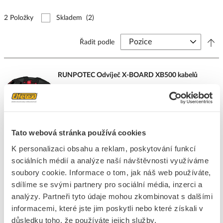
2 Položky
Skladem
(2)
Řadit podle
RUNPOTEC Odvíječ X-BOARD XB500 kabelů
Kód ELFETEX
11.289.798
EAN
9120045475616
Kód výrobce
10136
Značka
RUNPOTEC
Tato webová stránka používá cookies
Cena s DPH
8 313,70 Kč/ks
K personalizaci obsahu a reklam, poskytování funkcí
ks
do košíku
sociálních médií a analýze naší návštěvnosti využíváme
soubory cookie. Informace o tom, jak náš web používáte,
sdílíme se svými partnery pro sociální média, inzerci a
analýzy. Partneři tyto údaje mohou zkombinovat s dalšími
10
ks
informacemi, které jste jim poskytli nebo které získali v
Přidat k porovnání
důsledku toho, že používáte jejich služby.