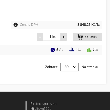
Cena s DPH
3 848,25 Kč/ks
ks
do košíku
8
dní
1
ks
4
ks
Zobrazit
Na stránku
Elfetex, spol. s r.o.
Hřbitovní 31a