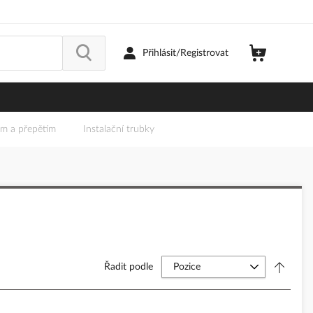
Přihlásit/Registrovat
em a přepětím
Instalační trubky
Řadit podle