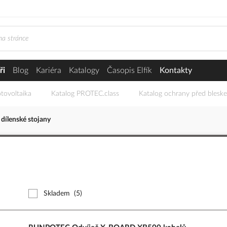
ři
Blog
Kariéra
Katalogy
Časopis Elfík
Kontakty
tovoltaika
Katalog PROTEC.class
Katalog ochrany před blesk
 dílenské stojany
Skladem
(5)