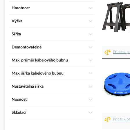
Hmotnost
Výška
Šířka
Demontovatelné
Přidat k p
Max. průměr kabelového bubnu
Max. šířka kabelového bubnu
Nastavitelná šířka
Nosnost
Skládací
Přidat k p