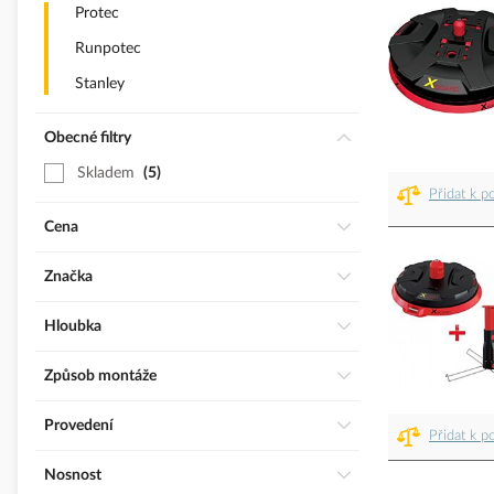
Protec
Runpotec
Stanley
Obecné filtry
Skladem
5
Přidat k p
Cena
Značka
Hloubka
Způsob montáže
Provedení
Přidat k p
Nosnost