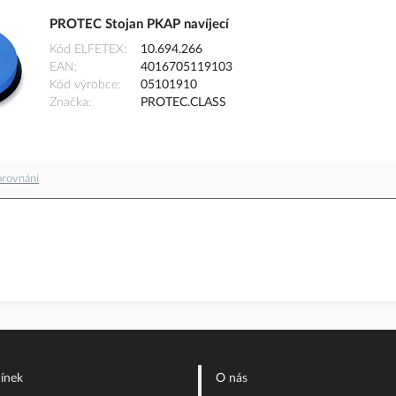
PROTEC Stojan PKAP navíjecí
Kód ELFETEX
10.694.266
EAN
4016705119103
Kód výrobce
05101910
Značka
PROTEC.CLASS
orovnání
ínek
O nás