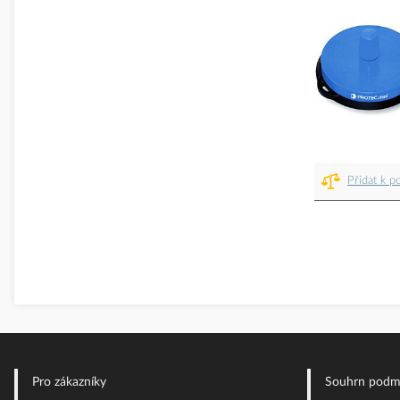
Přidat k p
Pro zákazníky
Souhrn podm