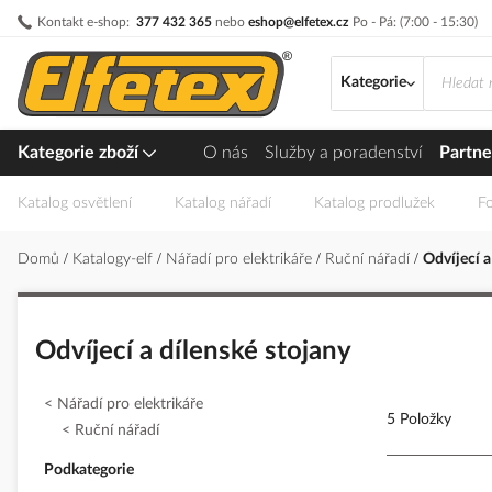
Přejít
Kontakt e-shop:
377 432 365
nebo
eshop@elfetex.cz
Po - Pá: (7:00 - 15:30)
na
obsah
Kategorie
Kategorie zboží
O nás
Služby a poradenství
Partne
Katalog osvětlení
Katalog nářadí
Katalog prodlužek
Fo
Domů
Katalogy-elf
Nářadí pro elektrikáře
Ruční nářadí
Odvíjecí a
Odvíjecí a dílenské stojany
Nářadí pro elektrikáře
5 Položky
Ruční nářadí
Podkategorie