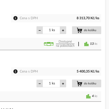
Cena s DPH
8 313,70 Kč/ks
ks
do košíku
Dostupné
13
ks
na pobočkách
Cena s DPH
5 400,35 Kč/ks
ks
do košíku
4
ks