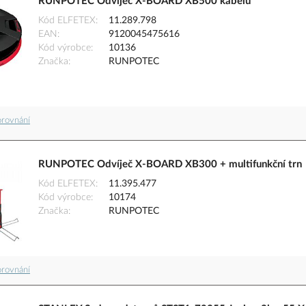
RUNPOTEC Odvíječ X-BOARD XB500 kabelů
Kód ELFETEX
11.289.798
EAN
9120045475616
Kód výrobce
10136
Značka
RUNPOTEC
orovnání
RUNPOTEC Odvíječ X-BOARD XB300 + multifunkční trn
Kód ELFETEX
11.395.477
Kód výrobce
10174
Značka
RUNPOTEC
orovnání