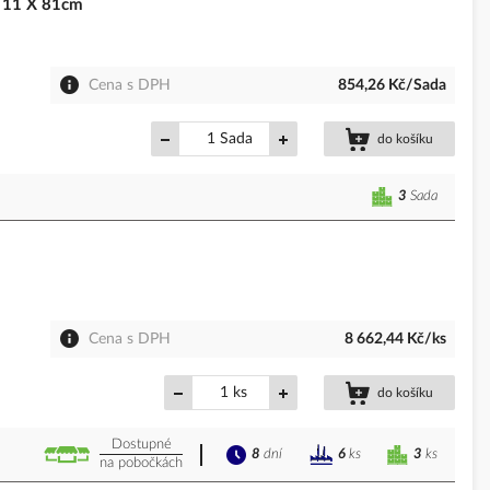
X 11 X 81cm
Cena s DPH
854,26 Kč/Sada
Sada
do košíku
3
Sada
Cena s DPH
8 662,44 Kč/ks
ks
do košíku
Dostupné
8
dní
3
ks
6
ks
na pobočkách