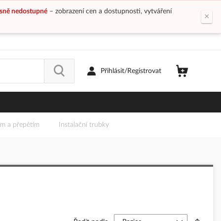
sně nedostupné
– zobrazení cen a dostupnosti, vytváření
×
Přihlásit/Registrovat
em a přepětím
Instalační trubky