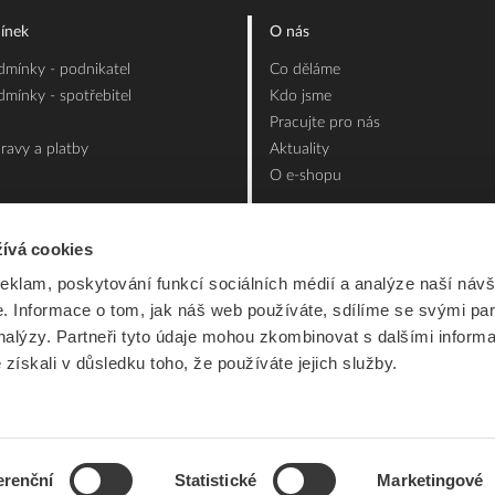
ínek
O nás
mínky - podnikatel
Co děláme
mínky - spotřebitel
Kdo jsme
Pracujte pro nás
ravy a platby
Aktuality
O e-shopu
ívá cookies
reklam, poskytování funkcí sociálních médií a analýze naší návš
 Informace o tom, jak náš web používáte, sdílíme se svými par
analýzy. Partneři tyto údaje mohou zkombinovat s dalšími inform
é získali v důsledku toho, že používáte jejich služby.
erenční
Statistické
Marketingové