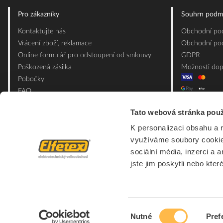
Pro zákazníky
Souhrn podm
Kontaktujte nás
Obchodní pod
Vrácení zboží, reklamace
Obchodní pod
Online formulář pro odstoupení od smlouvy
GDPR
Poškozená zásilka
Možnosti dop
Pobočky
FAQ
Slovník pojmů
Tato webová stránka použ
Mapa webu
K personalizaci obsahu a 
Ceník obalových materiálů
využíváme soubory cookie.
sociální média, inzerci a 
jste jim poskytli nebo kter
Výběr
Nutné
Pref
souhlasu