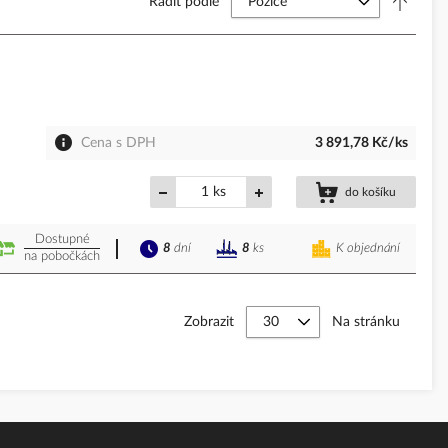
Řadit podle
Cena s DPH
3 891,78 Kč/ks
ks
do košíku
Dostupné
8
dní
K objednání
8
ks
na pobočkách
Zobrazit
Na stránku