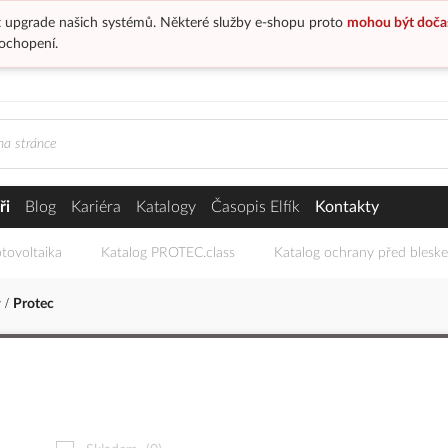
 upgrade našich systémů. Některé služby e-shopu proto
mohou být doča
ochopení.
ři
Blog
Kariéra
Katalogy
Časopis Elfík
Kontakty
tovoltaika
Katalog PROTEC.class
Katalog ochrany před blesk
y
Protec