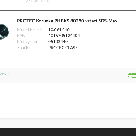
Skladem
(0)
PROTEC Korunka PHBKS 80290 vrtací SDS-Max
Kód ELFETEX
10.694.446
EAN
4016705124404
Kód výrobce
05102440
Značka
PROTEC.CLASS
orovnání