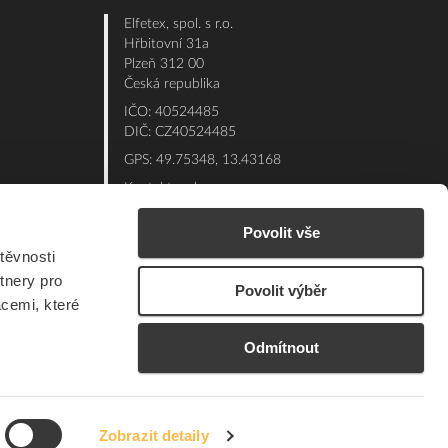
Elfetex, spol. s r.o.
Hřbitovní 31a
Plzeň 312 00
Česká republika
IČO: 40524485
DIČ: CZ40524485
GPS: 49.75348, 13.43168
Kontakt e-shop:
Po - Pá: 7:00 - 15:30
Povolit vše
Referent:
377 432 365
těvnosti
Technická podpora: 377 432 311
tnery pro
Povolit výběr
E-mail:
eshop@elfetex.cz
acemi, které
Odmítnout
Zobrazit detaily