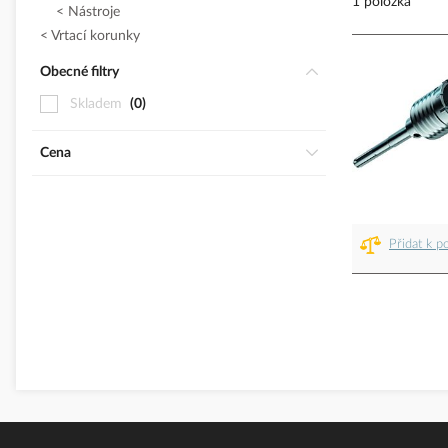
1 položka
Nástroje
Vrtací korunky
Obecné filtry
Skladem
0
Cena
Přidat k p