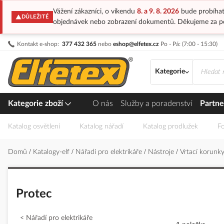
Vážení zákazníci, o víkendu
8. a 9. 8. 2026
bude probíhat
DŮLEŽITÉ
objednávek nebo zobrazení dokumentů. Děkujeme za p
Přejít
Kontakt e-shop:
377 432 365
nebo
eshop@elfetex.cz
Po - Pá: (7:00 - 15:30)
na
obsah
Kategorie
Kategorie zboží
O nás
Služby a poradenství
Partne
Katalog osvětlení
Katalog nářadí
Katalog prodlužek
Fo
Domů
Katalogy-elf
Nářadí pro elektrikáře
Nástroje
Vrtací korunk
Protec
Nářadí pro elektrikáře