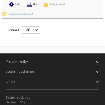
8
dní
8
ks
K objednání
Přidat k porovnání
Zobrazit
Pro zákazníky
Souhrn podmínek
O nás
Elfetex, spol. s r.o.
Hřbitovní 31a