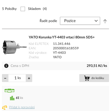
5 Položky
Skladem
(4)
Řadit podle
YATO Korunka YT-4403 vrtací 80mm SDS+
Kód ELFETEX
11.341.446
EAN
2050001618559
Kód výrobce
YT-4403
Značka
YATO
Cena s DPH
293,51 Kč/ks
ks
do košíku
61
ks
Přidat k porovnání