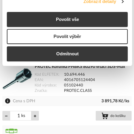
Zobrazit detaily
ks
do košíku
Povolit vše
Povolit výběr
1
ks
Přidat k porovnání
Odmítnout
PROTEC Korunka PHBKS 80290 vrtací SDS-Max
Kód ELFETEX
10.694.446
EAN
4016705124404
Kód výrobce
05102440
Značka
PROTEC.CLASS
Cena s DPH
3 891,78 Kč/ks
ks
do košíku