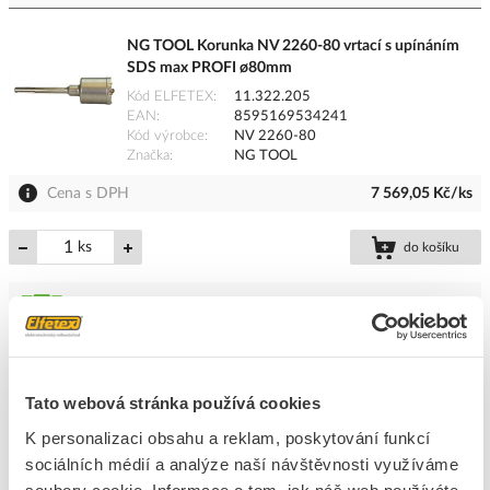
NG TOOL Korunka NV 2260-80 vrtací s upínáním
SDS max PROFI ø80mm
Kód ELFETEX
11.322.205
EAN
8595169534241
Kód výrobce
NV 2260-80
Značka
NG TOOL
Cena s DPH
7 569,05 Kč/ks
ks
do košíku
5
dní
4
ks
2
ks
Přidat k porovnání
Tato webová stránka používá cookies
K personalizaci obsahu a reklam, poskytování funkcí
NG TOOL Upínka NV 1932-105 pro vrtací korunky
SDS+ 105mm se středícím vrtákem NV 1932-105,
sociálních médií a analýze naší návštěvnosti využíváme
pro vrtací korunku NV 1910-80