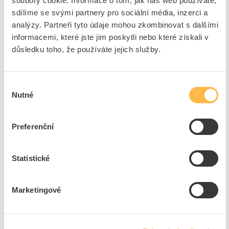
soubory cookie. Informace o tom, jak náš web používáte,
Kód ELFETEX
11.233.740
sdílíme se svými partnery pro sociální média, inzerci a
EAN
8595169511860
analýzy. Partneři tyto údaje mohou zkombinovat s dalšími
Kód výrobce
NV 1932-105
informacemi, které jste jim poskytli nebo které získali v
Značka
NG TOOL
důsledku toho, že používáte jejich služby.
Cena s DPH
877,07 Kč/ks
ks
do košíku
Výběr
Nutné
souhlasu
5
dní
17
ks
2
ks
Preferenční
Přidat k porovnání
Statistické
NG TOOL Korunka NV 1910-80 vrtací SDS+ ø80mm
Kód ELFETEX
10.043.405
Marketingové
EAN
8595169525102
Kód výrobce
NV 1910-80
Značka
NG TOOL
Cena s DPH
1 587,98 Kč/ks