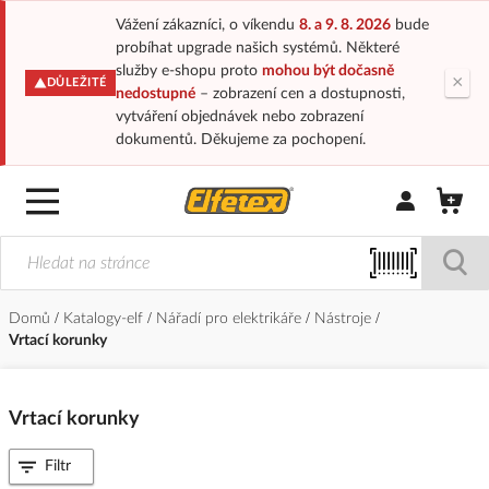
Vážení zákazníci, o víkendu
8. a 9. 8. 2026
bude
probíhat upgrade našich systémů. Některé
služby e-shopu proto
mohou být dočasně
×
DŮLEŽITÉ
nedostupné
– zobrazení cen a dostupnosti,
vytváření objednávek nebo zobrazení
dokumentů. Děkujeme za pochopení.
Přihlásit/Regi
Domů
Katalogy-elf
Nářadí pro elektrikáře
Nástroje
Vrtací korunky
Vrtací korunky
Filtr