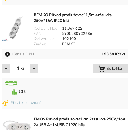
BEMKO Přívod prodlužovací 1,5m 4zásuvka
250V/16A IP20 bílá
Kód ELFETEX
11.369.622
EAN
5900280932686
Kód výrobce
102100
Značka
BEMKO
Cena s DPH
163,58 Kč/ks
ks
do košíku
13
ks
Přidat k porovnání
EMOS Přívod prodlužovací 2m 2zásuvka 250V/16A
2×USB A+1×USB C IP20 bílá