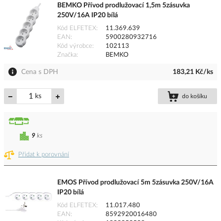
BEMKO Přívod prodlužovací 1,5m 5zásuvka
250V/16A IP20 bílá
Kód ELFETEX
11.369.639
EAN
5900280932716
Kód výrobce
102113
Značka
BEMKO
Cena s DPH
183,21 Kč/ks
ks
do košíku
9
ks
Přidat k porovnání
EMOS Přívod prodlužovací 5m 5zásuvka 250V/16A
IP20 bílá
Kód ELFETEX
11.017.480
EAN
8592920016480