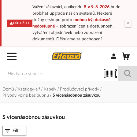
Vážení zákazníci, o víkendu
8. a 9. 8. 2026
bude
probíhat upgrade našich systémů. Některé
služby e-shopu proto
mohou být dočasně
×
DŮLEŽITÉ
nedostupné
– zobrazení cen a dostupnosti,
vytváření objednávek nebo zobrazení
dokumentů. Děkujeme za pochopení.
Přihlásit/Regi
Domů
Katalogy-elf
Kabely
Prodlužovací přívody
Přívody volné bez bubnu
S vícenásobnou zásuvkou
S vícenásobnou zásuvkou
Filtr