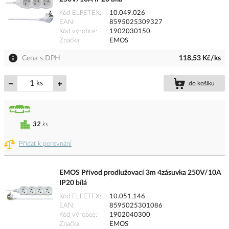
Kód ELFETEX
10.049.026
EAN
8595025309327
Kód výrobce
1902030150
Značka
EMOS
Cena s DPH
118,53 Kč/ks
ks
do košíku
32
ks
Přidat k porovnání
EMOS Přívod prodlužovací 3m 4zásuvka 250V/10A
IP20 bílá
Kód ELFETEX
10.051.146
EAN
8595025301086
Kód výrobce
1902040300
Značka
EMOS