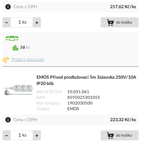
Cena s DPH
217,62 Kč/ks
ks
do košíku
58
ks
Přidat k porovnání
EMOS Přívod prodlužovací 5m 3zásuvka 250V/10A
IP20 bílá
Kód ELFETEX
10.051.061
EAN
8595025301055
Kód výrobce
1902030500
Značka
EMOS
Cena s DPH
223,32 Kč/ks
ks
do košíku