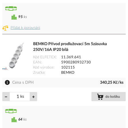
95
ks
Přidat k porovnání
BEMKO Přívod prodlužovací 5m 5zásuvka
250V/16A IP20 bílá
Kód ELFETEX
11.369.641
EAN
5900280932730
Kód výrobce
102115
Značka
BEMKO
Cena s DPH
340,25 Kč/ks
ks
do košíku
64
ks