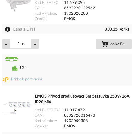
Kód ELFETEX
11.579.095
EAN
8592920129562
Kód výrobce
1902020200
Značka
EMOS
Cena s DPH
330,15 Kč/ks
ks
do košíku
12
ks
Přidat k porovnání
EMOS Přívod prodlužovací 3m 5zásuvka 250V/16A
IP20 bílá
Kód ELFETEX
11.017.479
EAN
8592920016473
Kód výrobce
1902050308
Značka
EMOS