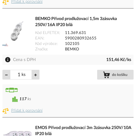
Přidat k porovnání
BEMKO Přívod prodlužovací 1,5m 3zásuvka
250V/16A IP20 bílá
Kód ELFETEX
11.369.631
EAN
5900280932655
Kód výrobce
102105
Značka
BEMKO
Cena s DPH
151,46 Kč/ks
ks
do košíku
117
ks
Přidat k porovnání
EMOS Přívod prodlužovací 3m 3zásuvka 250V/10A
IP20 bílá