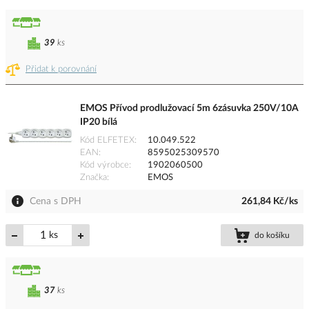
39
ks
Přidat k porovnání
EMOS Přívod prodlužovací 5m 6zásuvka 250V/10A
IP20 bílá
Kód ELFETEX
10.049.522
EAN
8595025309570
Kód výrobce
1902060500
Značka
EMOS
Cena s DPH
261,84 Kč/ks
ks
do košíku
37
ks