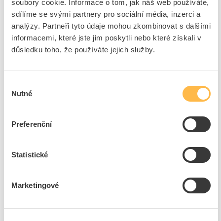
soubory cookie. Informace o tom, jak náš web používáte,
sdílíme se svými partnery pro sociální média, inzerci a
analýzy. Partneři tyto údaje mohou zkombinovat s dalšími
25
ks
informacemi, které jste jim poskytli nebo které získali v
důsledku toho, že používáte jejich služby.
Přidat k porovnání
EMOS Přívod prodlužovací 10m 3zásuvka
Výběr
250V/10A IP20 bílá
Nutné
souhlasu
Kód ELFETEX
10.051.420
EAN
8595025301031
Kód výrobce
1902031000
Preferenční
Značka
EMOS
Cena s DPH
374,12 Kč/ks
Statistické
ks
do košíku
Marketingové
25
ks