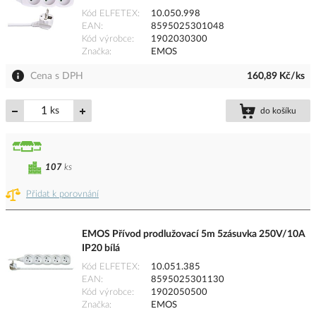
Kód ELFETEX
10.050.998
EAN
8595025301048
Kód výrobce
1902030300
Značka
EMOS
Cena s DPH
160,89 Kč/ks
ks
do košíku
107
ks
Přidat k porovnání
EMOS Přívod prodlužovací 5m 5zásuvka 250V/10A
IP20 bílá
Kód ELFETEX
10.051.385
EAN
8595025301130
Kód výrobce
1902050500
Značka
EMOS