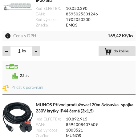
IP20 bílá
Kód ELFETEX
10.050.290
EAN
8595025301246
Kód výrobce
1902050200
Značka
EMOS
Cena s DPH
169,42 Kč/ks
ks
do košíku
22
ks
Přidat k porovnání
MUNOS Přívod prodlužovací 20m 3zásuvka- spojka
230V krytky IP44 černá (3x1,5)
Kód ELFETEX
10.892.915
EAN
8594008407609
Kód výrobce
1003521
Značka
MUNOS