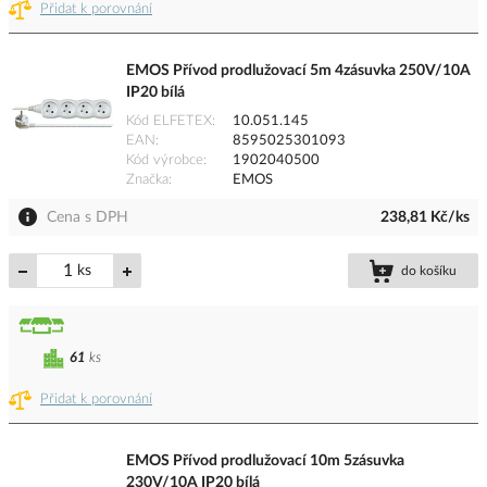
Přidat k porovnání
EMOS Přívod prodlužovací 5m 4zásuvka 250V/10A
IP20 bílá
Kód ELFETEX
10.051.145
EAN
8595025301093
Kód výrobce
1902040500
Značka
EMOS
Cena s DPH
238,81 Kč/ks
ks
do košíku
61
ks
Přidat k porovnání
EMOS Přívod prodlužovací 10m 5zásuvka
230V/10A IP20 bílá