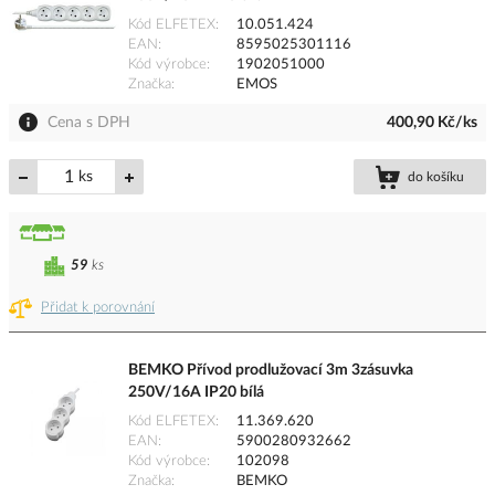
Kód ELFETEX
10.051.424
EAN
8595025301116
Kód výrobce
1902051000
Značka
EMOS
Cena s DPH
400,90 Kč/ks
ks
do košíku
59
ks
Přidat k porovnání
BEMKO Přívod prodlužovací 3m 3zásuvka
250V/16A IP20 bílá
Kód ELFETEX
11.369.620
EAN
5900280932662
Kód výrobce
102098
Značka
BEMKO