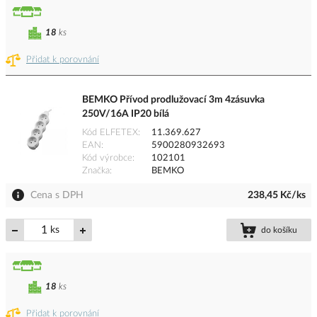
18
ks
Přidat k porovnání
BEMKO Přívod prodlužovací 3m 4zásuvka
250V/16A IP20 bílá
Kód ELFETEX
11.369.627
EAN
5900280932693
Kód výrobce
102101
Značka
BEMKO
Cena s DPH
238,45 Kč/ks
ks
do košíku
18
ks
Přidat k porovnání