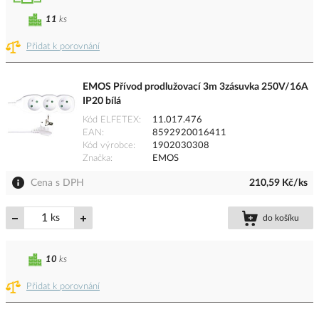
11
ks
Přidat k porovnání
EMOS Přívod prodlužovací 3m 3zásuvka 250V/16A
IP20 bílá
Kód ELFETEX
11.017.476
EAN
8592920016411
Kód výrobce
1902030308
Značka
EMOS
Cena s DPH
210,59 Kč/ks
ks
do košíku
10
ks
Přidat k porovnání