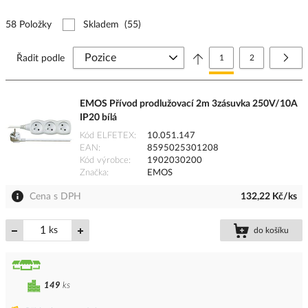
58 Položky
Skladem
(55)
Stránka
Právě si prohlížíte stránk
Stránka
Strá
Další
Řadit podle
1
2
EMOS Přívod prodlužovací 2m 3zásuvka 250V/10A
IP20 bílá
Kód ELFETEX
10.051.147
EAN
8595025301208
Kód výrobce
1902030200
Značka
EMOS
Cena s DPH
132,22 Kč/ks
ks
do košíku
149
ks