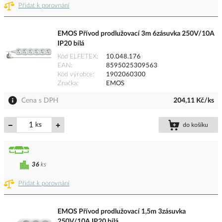
Přidat k porovnání
EMOS Přívod prodlužovací 3m 6zásuvka 250V/10A
IP20 bílá
Kód ELFETEX
10.048.176
EAN
8595025309563
Kód výrobce
1902060300
Značka
EMOS
Cena s DPH
204,11 Kč/ks
ks
do košíku
36
ks
Přidat k porovnání
EMOS Přívod prodlužovací 1,5m 3zásuvka
250V/10A IP20 bílá