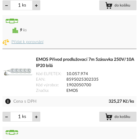
ks
do košíku
9
ks
Přidat k porovnání
EMOS Přívod prodlužovací 7m 5zásuvka 250V/10A
IP20 bílá
Kód ELFETEX
10.057.974
EAN
8595025302335
Kód výrobce
1902050700
Značka
EMOS
Cena s DPH
325,27 Kč/ks
ks
do košíku