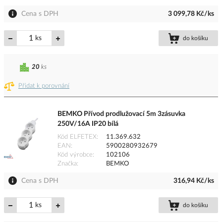
Cena s DPH
3 099,78 Kč/ks
ks
do košíku
20
ks
Přidat k porovnání
BEMKO Přívod prodlužovací 5m 3zásuvka
250V/16A IP20 bílá
Kód ELFETEX
11.369.632
EAN
5900280932679
Kód výrobce
102106
Značka
BEMKO
Cena s DPH
316,94 Kč/ks
ks
do košíku