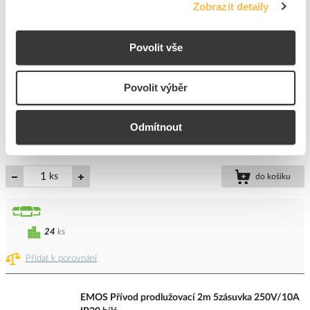
Zobrazit detaily
Přidat k porovnání
Povolit vše
EMOS Přívod prodlužovací 1,5m 4zásuvka
250V/10A IP20 bílá
Kód ELFETEX
10.049.028
Povolit výběr
EAN
8595025309389
Kód výrobce
1902040150
Značka
EMOS
Odmítnout
Cena s DPH
139,89 Kč/ks
ks
do košíku
24
ks
Přidat k porovnání
EMOS Přívod prodlužovací 2m 5zásuvka 250V/10A