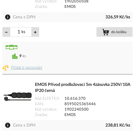
Kód výrobce
1902050508
Značka
EMOS
Cena s DPH
326,59 Kč/ks
ks
do košíku
9
ks
Přidat k porovnání
EMOS Přívod prodlužovací 5m 4zásuvka 250V/10A
IP20 černá
Kód ELFETEX
10.616.370
EAN
8595025365446
Kód výrobce
1902240500
Značka
EMOS
Cena s DPH
238,81 Kč/ks