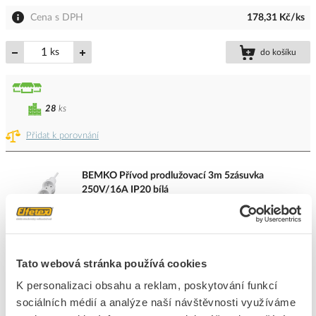
Cena s DPH
178,31 Kč/ks
ks
do košíku
28
ks
Přidat k porovnání
BEMKO Přívod prodlužovací 3m 5zásuvka
250V/16A IP20 bílá
Kód ELFETEX
11.369.640
EAN
5900280932723
Kód výrobce
102114
Značka
BEMKO
Tato webová stránka používá cookies
Cena s DPH
257,45 Kč/ks
K personalizaci obsahu a reklam, poskytování funkcí
sociálních médií a analýze naší návštěvnosti využíváme
ks
do košíku