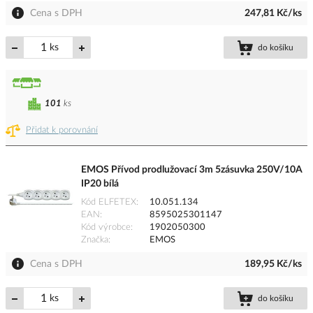
Cena s DPH
247,81 Kč/ks
ks
do košíku
101
ks
Přidat k porovnání
EMOS Přívod prodlužovací 3m 5zásuvka 250V/10A
IP20 bílá
Kód ELFETEX
10.051.134
EAN
8595025301147
Kód výrobce
1902050300
Značka
EMOS
Cena s DPH
189,95 Kč/ks
ks
do košíku