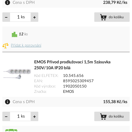
Cena s DPH
238,79 Kč/ks
ks
do košíku
12
ks
Přidat k porovnání
EMOS Přívod prodlužovací 1,5m 5zásuvka
250V/10A IP20 bílá
Kód ELFETEX
10.545.656
EAN
8595025309457
Kód výrobce
1902050150
Značka
EMOS
Cena s DPH
155,38 Kč/ks
ks
do košíku