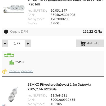
IP20 bílá
Kód ELFETEX
10.051.147
EAN
8595025301208
Kód výrobce
1902030200
Značka
EMOS
Cena s DPH
132,22 Kč/ks
ks
do košíku
152
ks
Přidat k porovnání
BEMKO Přívod prodlužovací 1,5m 3zásuvka
250V/16A IP20 bílá
Kód ELFETEX
11.369.631
EAN
5900280932655
Kód výrobce
102105