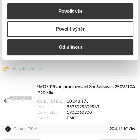
Kód výrobce
1902060500
Značka
EMOS
Povolit vše
Cena s DPH
261,84 Kč/ks
Povolit výběr
ks
do košíku
Odmítnout
37
ks
Přidat k porovnání
EMOS Přívod prodlužovací 3m 6zásuvka 250V/10A
IP20 bílá
Kód ELFETEX
10.048.176
EAN
8595025309563
Kód výrobce
1902060300
Značka
EMOS
Cena s DPH
204,11 Kč/ks