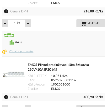
Značka
EMOS
Cena s DPH
218,88 Kč/ks
ks
do košíku
86
ks
Přidat k porovnání
EMOS Přívod prodlužovací 10m 5zásuvka
230V/10A IP20 bílá
Kód ELFETEX
10.051.424
EAN
8595025301116
Kód výrobce
1902051000
Značka
EMOS
Cena s DPH
400,90 Kč/ks