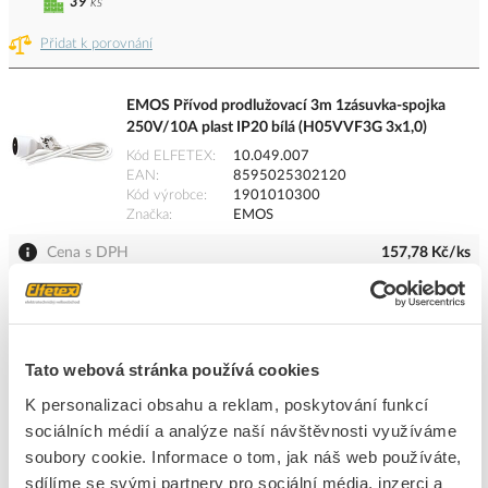
39
ks
Přidat k porovnání
EMOS Přívod prodlužovací 3m 1zásuvka-spojka
250V/10A plast IP20 bílá (H05VVF3G 3x1,0)
Kód ELFETEX
10.049.007
EAN
8595025302120
Kód výrobce
1901010300
Značka
EMOS
Cena s DPH
157,78 Kč/ks
ks
do košíku
Tato webová stránka používá cookies
39
ks
K personalizaci obsahu a reklam, poskytování funkcí
sociálních médií a analýze naší návštěvnosti využíváme
Přidat k porovnání
soubory cookie. Informace o tom, jak náš web používáte,
sdílíme se svými partnery pro sociální média, inzerci a