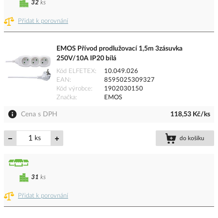
32
ks
Přidat k porovnání
EMOS Přívod prodlužovací 1,5m 3zásuvka
250V/10A IP20 bílá
Kód ELFETEX
10.049.026
EAN
8595025309327
Kód výrobce
1902030150
Značka
EMOS
Cena s DPH
118,53 Kč/ks
ks
do košíku
31
ks
Přidat k porovnání