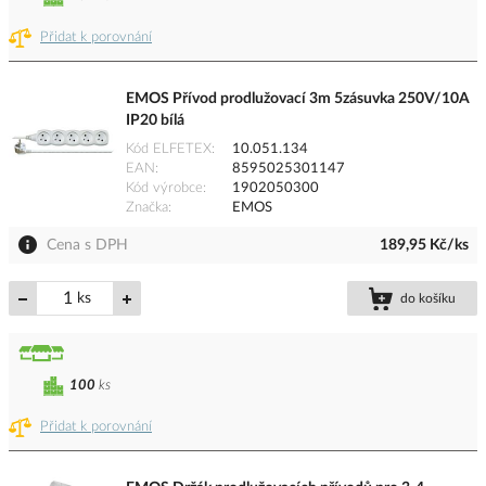
Přidat k porovnání
EMOS Přívod prodlužovací 3m 5zásuvka 250V/10A
IP20 bílá
Kód ELFETEX
10.051.134
EAN
8595025301147
Kód výrobce
1902050300
Značka
EMOS
Cena s DPH
189,95 Kč/ks
ks
do košíku
100
ks
Přidat k porovnání