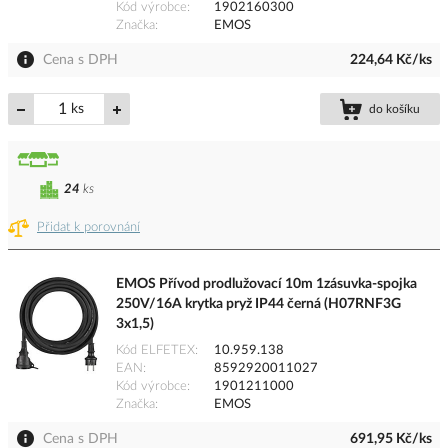
Kód výrobce
1902160300
Značka
EMOS
Cena s DPH
224,64 Kč/ks
ks
do košíku
24
ks
Přidat k porovnání
EMOS Přívod prodlužovací 10m 1zásuvka-spojka
250V/16A krytka pryž IP44 černá (H07RNF3G
3x1,5)
Kód ELFETEX
10.959.138
EAN
8592920011027
Kód výrobce
1901211000
Značka
EMOS
Cena s DPH
691,95 Kč/ks