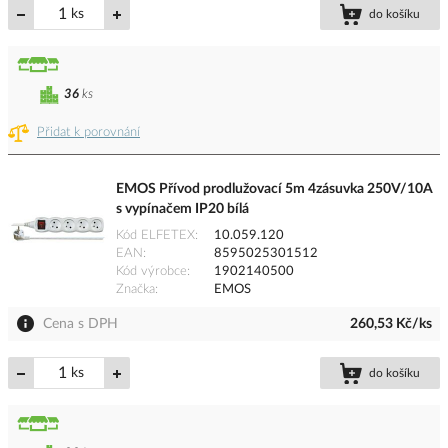
ks
do košíku
36
ks
Přidat k porovnání
EMOS Přívod prodlužovací 5m 4zásuvka 250V/10A
s vypínačem IP20 bílá
Kód ELFETEX
10.059.120
EAN
8595025301512
Kód výrobce
1902140500
Značka
EMOS
Cena s DPH
260,53 Kč/ks
ks
do košíku