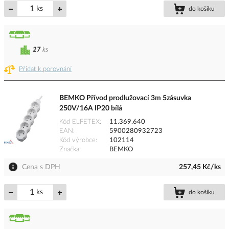
ks
do košíku
27
ks
Přidat k porovnání
BEMKO Přívod prodlužovací 3m 5zásuvka
250V/16A IP20 bílá
Kód ELFETEX
11.369.640
EAN
5900280932723
Kód výrobce
102114
Značka
BEMKO
Cena s DPH
257,45 Kč/ks
ks
do košíku