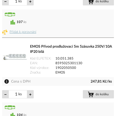
ks
do košíku
107
ks
Přidat k porovnání
EMOS Přívod prodlužovací 5m 5zásuvka 250V/10A
IP20 bílá
Kód ELFETEX
10.051.385
EAN
8595025301130
Kód výrobce
1902050500
Značka
EMOS
Cena s DPH
247,81 Kč/ks
ks
do košíku
104
ks