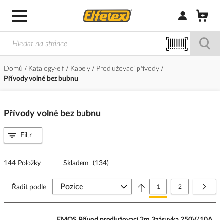
Přihlásit/Regi
Domů
Katalogy-elf
Kabely
Prodlužovací přívody
Přívody volné bez bubnu
Přívody volné bez bubnu
Filtr
144 Položky
Skladem
(134)
Stránka
Právě si prohlížíte stránk
Stránka
Strá
Další
Řadit podle
1
2
EMOS Přívod prodlužovací 2m 3zásuvka 250V/10A