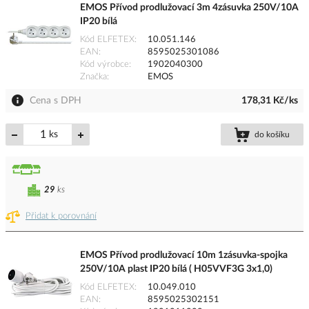
EMOS Přívod prodlužovací 3m 4zásuvka 250V/10A
IP20 bílá
Kód ELFETEX
10.051.146
EAN
8595025301086
Kód výrobce
1902040300
Značka
EMOS
Cena s DPH
178,31 Kč/ks
ks
do košíku
29
ks
Přidat k porovnání
EMOS Přívod prodlužovací 10m 1zásuvka-spojka
250V/10A plast IP20 bílá ( H05VVF3G 3x1,0)
Kód ELFETEX
10.049.010
EAN
8595025302151