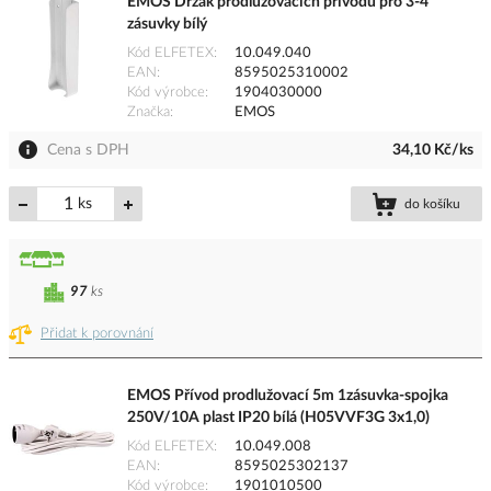
EMOS Držák prodlužovacích přívodů pro 3-4
zásuvky bílý
Kód ELFETEX
10.049.040
EAN
8595025310002
Kód výrobce
1904030000
Značka
EMOS
Cena s DPH
34,10 Kč/ks
ks
do košíku
97
ks
Přidat k porovnání
EMOS Přívod prodlužovací 5m 1zásuvka-spojka
250V/10A plast IP20 bílá (H05VVF3G 3x1,0)
Kód ELFETEX
10.049.008
EAN
8595025302137
Kód výrobce
1901010500