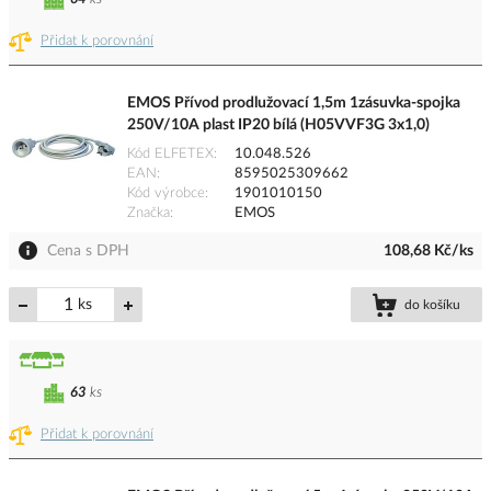
Přidat k porovnání
EMOS Přívod prodlužovací 1,5m 1zásuvka-spojka
250V/10A plast IP20 bílá (H05VVF3G 3x1,0)
Kód ELFETEX
10.048.526
EAN
8595025309662
Kód výrobce
1901010150
Značka
EMOS
Cena s DPH
108,68 Kč/ks
ks
do košíku
63
ks
Přidat k porovnání