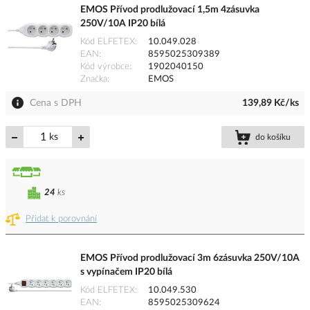
EMOS Přívod prodlužovací 1,5m 4zásuvka
250V/10A IP20 bílá
Kód ELFETEX
10.049.028
EAN
8595025309389
Kód výrobce
1902040150
Značka
EMOS
Cena s DPH
139,89 Kč/ks
ks
do košíku
24
ks
Přidat k porovnání
EMOS Přívod prodlužovací 3m 6zásuvka 250V/10A
s vypínačem IP20 bílá
Kód ELFETEX
10.049.530
EAN
8595025309624