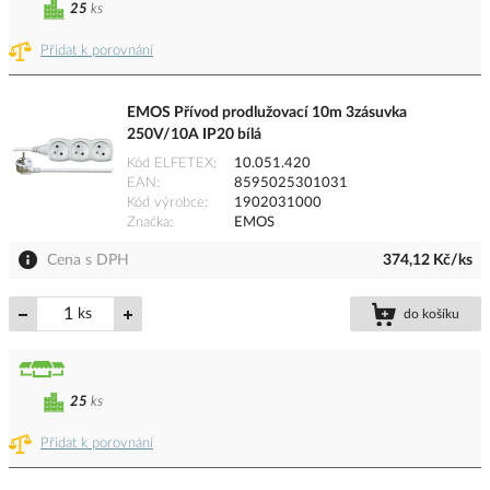
25
ks
Přidat k porovnání
EMOS Přívod prodlužovací 10m 3zásuvka
250V/10A IP20 bílá
Kód ELFETEX
10.051.420
EAN
8595025301031
Kód výrobce
1902031000
Značka
EMOS
Cena s DPH
374,12 Kč/ks
ks
do košíku
25
ks
Přidat k porovnání