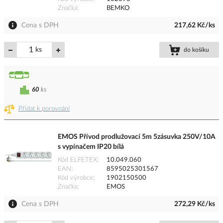
Značka
BEMKO
Cena s DPH
217,62 Kč/ks
ks
do košíku
60
ks
Přidat k porovnání
EMOS Přívod prodlužovací 5m 5zásuvka 250V/10A
s vypínačem IP20 bílá
Kód ELFETEX
10.049.060
EAN
8595025301567
Kód výrobce
1902150500
Značka
EMOS
Cena s DPH
272,29 Kč/ks