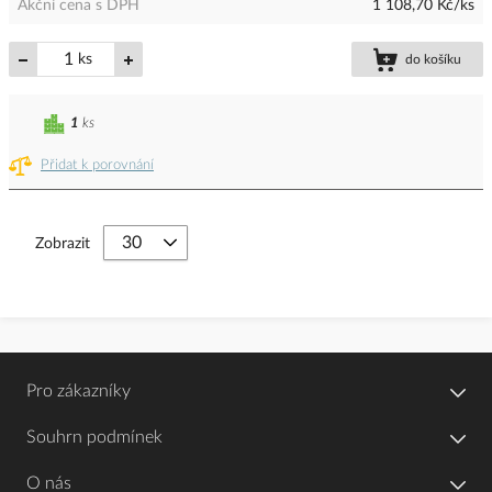
Akční cena s DPH
1 108,70 Kč/ks
ks
do košíku
1
ks
Přidat k porovnání
Zobrazit
Pro zákazníky
Souhrn podmínek
O nás