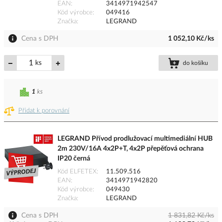
EAN
3414971942547
Kód výrobce
049416
Značka
LEGRAND
Cena s DPH
1 052,10 Kč/ks
ks
do košíku
1
ks
Přidat k porovnání
LEGRAND Přívod prodlužovací multimediální HUB
2m 230V/16A 4x2P+T, 4x2P přepěťová ochrana
IP20 černá
Kód ELFETEX
11.509.516
EAN
3414971942820
Kód výrobce
049430
Značka
LEGRAND
Cena s DPH
1 831,82 Kč/ks