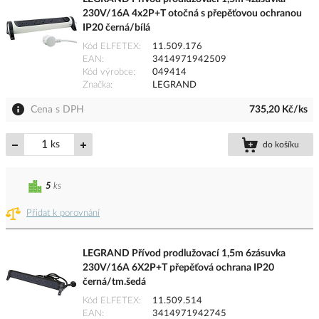
230V/16A 4x2P+T otočná s přepěťovou ochranou
IP20 černá/bílá
Kód ELFETEX
11.509.176
EAN
3414971942509
Kód výrobce
049414
Značka
LEGRAND
Cena s DPH
735,20 Kč/ks
ks
do košíku
5
ks
Přidat k porovnání
LEGRAND Přívod prodlužovací 1,5m 6zásuvka
230V/16A 6X2P+T přepěťová ochrana IP20
černá/tm.šedá
Kód ELFETEX
11.509.514
EAN
3414971942745