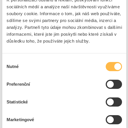
3
ks
sociálních médií a analýze naší návštěvnosti využíváme
soubory cookie. Informace o tom, jak náš web používáte,
Přidat k porovnání
sdílíme se svými partnery pro sociální média, inzerci a
analýzy. Partneři tyto údaje mohou zkombinovat s dalšími
LEGRAND Přívod prodlužovací 1,5m 4zásuvka
informacemi, které jste jim poskytli nebo které získali v
230V/16A 4X2P+T přepěťová ochrana IP20
důsledku toho, že používáte jejich služby.
černá/tm.šedá
Kód ELFETEX
11.509.512
EAN
3414971942660
Kód výrobce
049422
Výběr
Značka
LEGRAND
Nutné
souhlasu
Cena s DPH
735,20 Kč/ks
Preferenční
ks
do košíku
Statistické
1
ks
Přidat k porovnání
Marketingové