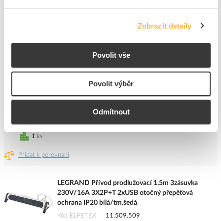
LEGRAND Přívod prodlužovací 1,5m 3zásuvka
230V/16A 3x2P+T 2xUSB přepěťová ochrana IP20
Zobrazit detaily
černá/šedá
Kód ELFETEX
11.509.513
EAN
3414971942707
Povolit vše
Kód výrobce
049424
Značka
LEGRAND
Povolit výběr
Cena s DPH
1 052,10 Kč/ks
ks
do košíku
Odmítnout
1
ks
Přidat k porovnání
LEGRAND Přívod prodlužovací 1,5m 3zásuvka
230V/16A 3X2P+T 2xUSB otočný přepěťová
ochrana IP20 bílá/tm.šedá
Kód ELFETEX
11.509.509