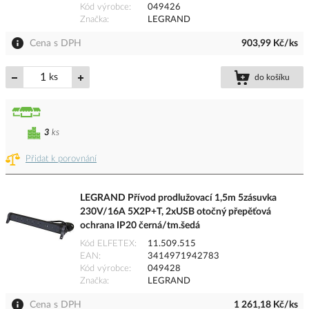
Kód výrobce
049426
Značka
LEGRAND
Cena s DPH
903,99 Kč/ks
ks
do košíku
3
ks
Přidat k porovnání
LEGRAND Přívod prodlužovací 1,5m 5zásuvka
230V/16A 5X2P+T, 2xUSB otočný přepěťová
ochrana IP20 černá/tm.šedá
Kód ELFETEX
11.509.515
EAN
3414971942783
Kód výrobce
049428
Značka
LEGRAND
Cena s DPH
1 261,18 Kč/ks