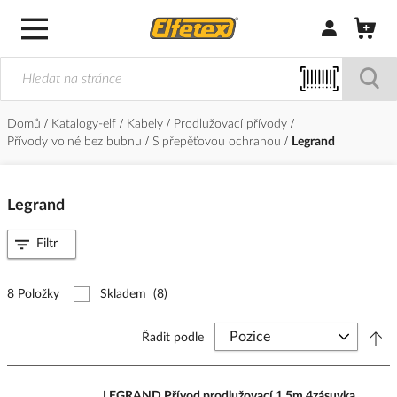
Přihlásit/Regi
Domů
Katalogy-elf
Kabely
Prodlužovací přívody
Přívody volné bez bubnu
S přepěťovou ochranou
Legrand
Legrand
Filtr
8 Položky
Skladem
(8)
Řadit podle
LEGRAND Přívod prodlužovací 1,5m 4zásuvka