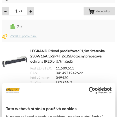
ks
do košíku
3
ks
Přidat k porovnání
LEGRAND Přívod prodlužovací 1,5m 5zásuvka
230V/16A 5x2P+T 2xUSB otočný přepěťová
ochrana IP20 bílá/tm.šedá
Kód ELFETEX
11.509.511
EAN
3414971942622
Kód výrobce
049420
Značka
LEGRAND
Cena s DPH
1 261,18 Kč/ks
ks
do košíku
Tato webová stránka používá cookies
K personalizaci obsahu a reklam, poskytování funkcí