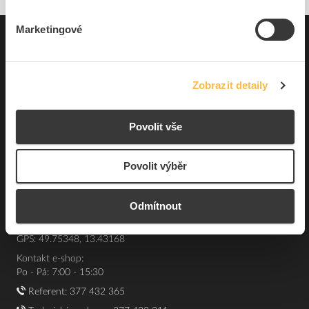
Marketingové
Pro zákazníky
Souhrn podmínek
Zobrazit detaily
O nás
Povolit vše
Elfetex, spol. s r.o.
Hřbitovní 31a
Povolit výběr
Plzeň 312 00
Česká republika
Odmítnout
IČO: 40524485
DIČ: CZ40524485
GPS: 49.75348, 13.43168
Kontakt e-shop:
Po - Pá: 7:00 - 15:30
Referent:
377 432 365