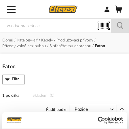
Přihlásit/Regi
Domů
Katalogy-elf
Kabely
Prodlužovací přívody
Přívody volné bez bubnu
S přepěťovou ochranou
Eaton
Eaton
Filtr
1 položka
Skladem
(0)
Řadit podle
EATON Přívod prodlužovací 1m 6zásuvka