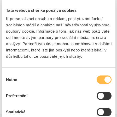
250V/10A s vypínačem přepěťová ochrana IP20
Tato webová stránka používá cookies
černá
Kód ELFETEX
10.587.645
K personalizaci obsahu a reklam, poskytování funkcí
EAN
3553340667282
sociálních médií a analýze naší návštěvnosti využíváme
Kód výrobce
PS6F
soubory cookie. Informace o tom, jak náš web používáte,
Značka
EATON
sdílíme se svými partnery pro sociální média, inzerci a
Cena s DPH
503,26 Kč/ks
analýzy. Partneři tyto údaje mohou zkombinovat s dalšími
informacemi, které jste jim poskytli nebo které získali v
ks
do košíku
důsledku toho, že používáte jejich služby.
15
dní
K objednání
Výběr
Přidat k porovnání
Nutné
souhlasu
Preferenční
Zobrazit
Statistické