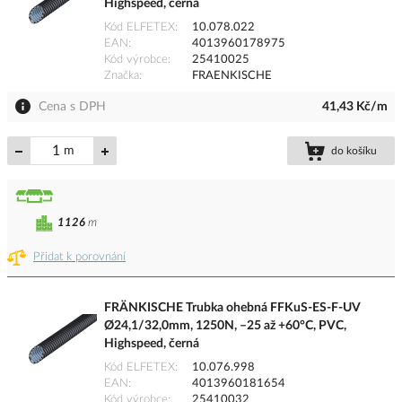
Highspeed, černá
Kód ELFETEX
10.078.022
EAN
4013960178975
Kód výrobce
25410025
Značka
FRAENKISCHE
Cena s DPH
41,43 Kč/m
m
do košíku
1126
m
Přidat k porovnání
FRÄNKISCHE Trubka ohebná FFKuS-ES-F-UV
Ø24,1/32,0mm, 1250N, –25 až +60°C, PVC,
Highspeed, černá
Kód ELFETEX
10.076.998
EAN
4013960181654
Kód výrobce
25410032