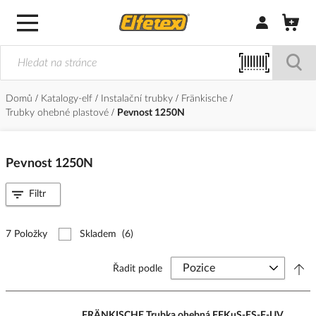
Přihlásit/Regi
Domů
Katalogy-elf
Instalační trubky
Fränkische
Trubky ohebné plastové
Pevnost 1250N
Pevnost 1250N
Filtr
7 Položky
Skladem
(6)
Řadit podle
FRÄNKISCHE Trubka ohebná FFKuS-ES-F-UV