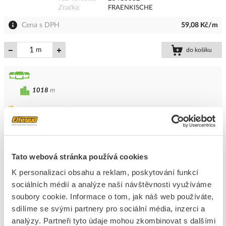
Značka
FRAENKISCHE
Cena s DPH
59,08 Kč/m
m
do košíku
1018
m
Přidat k porovnání
FRÄNKISCHE Trubka ohebná FFKuS-ES-F-UV
Ø10,5/16,0mm, 1250N, –25 až +60°C, PVC,
Tato webová stránka používá cookies
Highspeed, černá
K personalizaci obsahu a reklam, poskytování funkcí
Kód ELFETEX
10.078.012
EAN
4013960178951
sociálních médií a analýze naší návštěvnosti využíváme
Kód výrobce
25410016
soubory cookie. Informace o tom, jak náš web používáte,
Značka
FRAENKISCHE
sdílíme se svými partnery pro sociální média, inzerci a
Cena s DPH
26,63 Kč/m
analýzy. Partneři tyto údaje mohou zkombinovat s dalšími