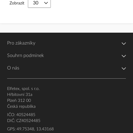
Zobrazit
Pro zákazníky
Souhrn podmínek
O nás
Elfetex, spol. s r.o.
Hřbitovní 31a
Plzeň 312 00
Česká republika
IČO: 40524485
DIČ: CZ40524485
GPS: 49.75348, 13.43168