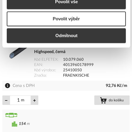
Povolit vše
266
m
Povolit výběr
Přidat k porovnání
Odmítnout
FRÄNKISCHE Trubka ohebná FFKuS-ES-F-UV
Ø39,5/50,0mm, 1250N, –25 až +60°C, PVC,
Highspeed, černá
Kód ELFETEX
10.079.060
EAN
4013960178999
Kód výrobce
25410050
Značka
FRAENKISCHE
Cena s DPH
92,76 Kč/m
m
do košíku
154
m