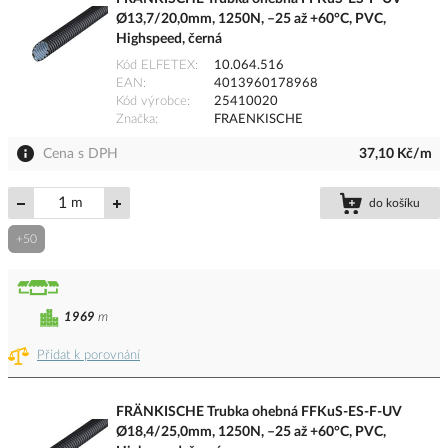
Ø13,7/20,0mm, 1250N, –25 až +60°C, PVC,
Highspeed, černá
Kód ELFETEX
10.064.516
EAN
4013960178968
Kód výrobce
25410020
Značka
FRAENKISCHE
Cena s DPH
37,10 Kč/m
m
do košíku
+50
1969
m
Přidat k porovnání
FRÄNKISCHE Trubka ohebná FFKuS-ES-F-UV
Ø18,4/25,0mm, 1250N, –25 až +60°C, PVC,