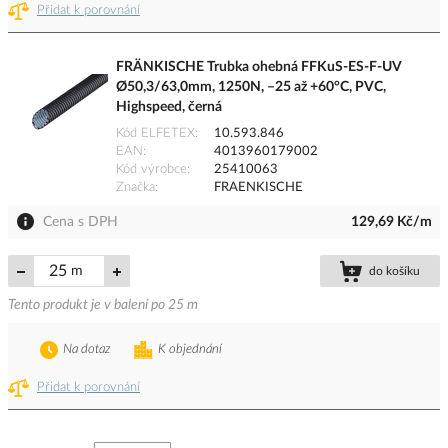
Přidat k porovnání
FRÄNKISCHE Trubka ohebná FFKuS-ES-F-UV
Ø50,3/63,0mm, 1250N, –25 až +60°C, PVC,
Highspeed, černá
Kód ELFETEX
10.593.846
EAN
4013960179002
Kód výrobce
25410063
Značka
FRAENKISCHE
Cena s DPH
129,69 Kč/m
m
do košíku
Tento produkt je v balení po 25 m
Na dotaz
K objednání
Přidat k porovnání