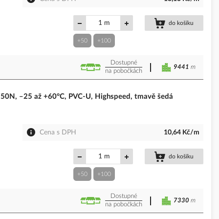
m
do košíku
+50
+100
Dostupné
9441
m
na pobočkách
0N, –25 až +60°C, PVC-U, Highspeed, tmavě šedá
Cena s DPH
10,64 Kč/m
m
do košíku
+50
+100
Dostupné
7330
m
na pobočkách