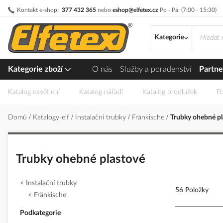
Přejít
Kontakt e-shop:
377 432 365
nebo
eshop@elfetex.cz
Po - Pá: (7:00 - 15:30)
na
obsah
Kategorie
Kategorie zboží
O nás
Služby a poradenství
Partne
Katalog osvětlení
Katalog nářadí
Katalog prodlužek
Fo
Domů
Katalogy-elf
Instalační trubky
Fränkische
Trubky ohebné pl
Trubky ohebné plastové
Instalační trubky
56 Položky
Fränkische
Podkategorie