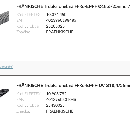
FRÄNKISCHE Trubka ohebná FFKu-EM-F Ø18,6/25mm, 75
Kód ELFETEX
10.074.450
EAN
4013960198485
Kód výrobce
25205025
Značka
FRAENKISCHE
orovnání
FRÄNKISCHE Trubka ohebná FFKu-EM-F-UV Ø18,4/25mm, 
Kód ELFETEX
10.903.792
EAN
4013960301045
Kód výrobce
25430025
Značka
FRAENKISCHE