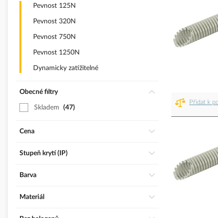
Pevnost 125N
Pevnost 320N
Pevnost 750N
Pevnost 1250N
Dynamicky zatížitelné
Obecné filtry
Přidat k p
Skladem
47
Cena
Stupeň krytí (IP)
Barva
Materiál