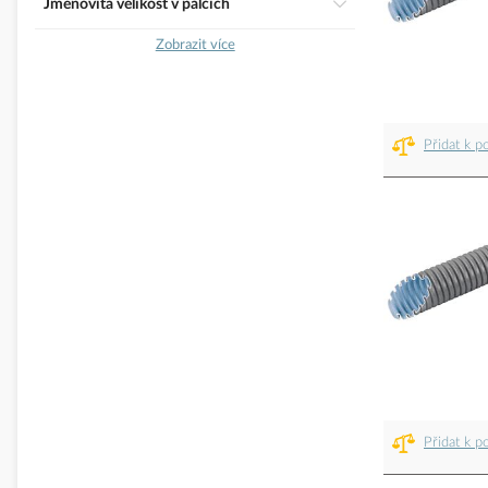
Jmenovitá velikost v palcích
Zobrazit více
Přidat k p
Přidat k p