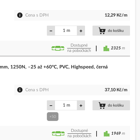
Cena s DPH
12,29 Kč/m
m
do košíku
Dostupné
2325
m
na pobočkách
m, 1250N, –25 až +60°C, PVC, Highspeed, černá
Cena s DPH
37,10 Kč/m
m
do košíku
+50
Dostupné
1969
m
na pobočkách