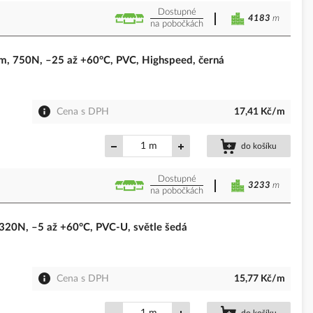
Dostupné
4183
m
na pobočkách
750N, –25 až +60°C, PVC, Highspeed, černá
Cena s DPH
17,41 Kč/m
m
do košíku
Dostupné
3233
m
na pobočkách
0N, –5 až +60°C, PVC-U, světle šedá
Cena s DPH
15,77 Kč/m