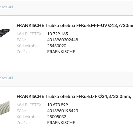
orovnání
FRÄNKISCHE Trubka ohebná FFKu-EM-F-UV Ø13,7/20mm, 
Kód ELFETEX
10.729.165
EAN
4013960302448
Kód výrobce
25430020
Značka
FRAENKISCHE
orovnání
FRÄNKISCHE Trubka ohebná FFKu-EL-F Ø24,3/32,0mm, 32
Kód ELFETEX
10.673.899
EAN
4013960198423
Kód výrobce
25005032
Značka
FRAENKISCHE