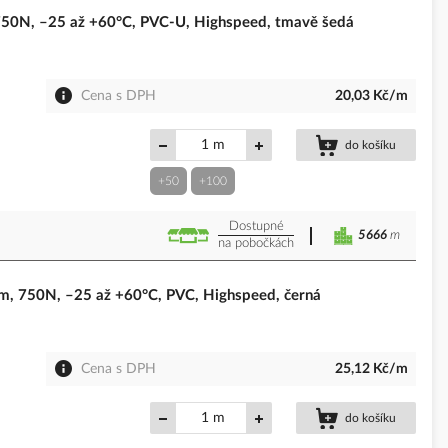
0N, –25 až +60°C, PVC-U, Highspeed, tmavě šedá
Cena s DPH
20,03 Kč/m
m
do košíku
+50
+100
Dostupné
5666
m
na pobočkách
750N, –25 až +60°C, PVC, Highspeed, černá
Cena s DPH
25,12 Kč/m
m
do košíku