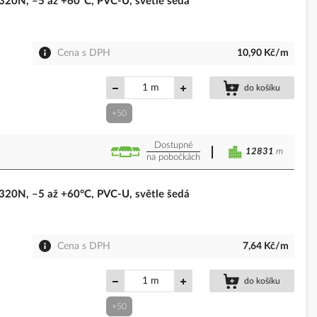
0N, –5 až +60°C, PVC-U, světle šedá
Cena s DPH
10,90 Kč/m
m
do košíku
+50
Dostupné
12831
m
na pobočkách
0N, –5 až +60°C, PVC-U, světle šedá
Cena s DPH
7,64 Kč/m
m
do košíku
+50