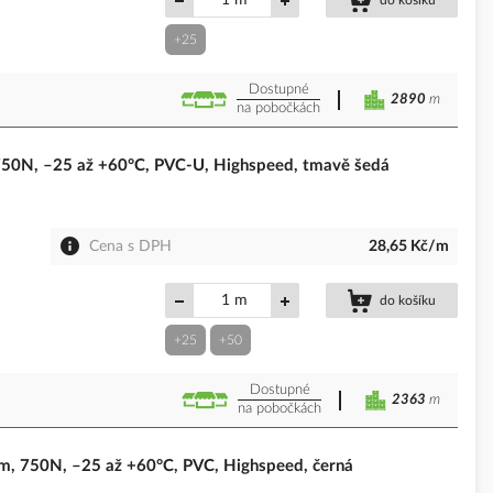
m
do košíku
+25
Dostupné
2890
m
na pobočkách
0N, –25 až +60°C, PVC-U, Highspeed, tmavě šedá
Cena s DPH
28,65 Kč/m
m
do košíku
+25
+50
Dostupné
2363
m
na pobočkách
750N, –25 až +60°C, PVC, Highspeed, černá