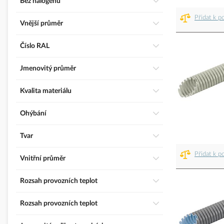
Bez halogenů
Přidat k p
Vnější průměr
číslo RAL
Jmenovitý průměr
Kvalita materiálu
Ohýbání
Tvar
Přidat k p
Vnitřní průměr
Rozsah provozních teplot
Rozsah provozních teplot