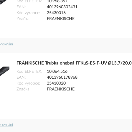
Kód ELFETEX
10.968.357
EAN
4013960302431
Kód výrobce
25430016
Značka
FRAENKISCHE
orovnání
FRÄNKISCHE Trubka ohebná FFKuS-ES-F-UV Ø13,7/20,0m
Kód ELFETEX
10.064.516
EAN
4013960178968
Kód výrobce
25410020
Značka
FRAENKISCHE
orovnání