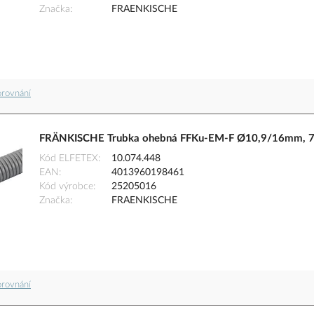
Značka
FRAENKISCHE
orovnání
FRÄNKISCHE Trubka ohebná FFKu-EM-F Ø10,9/16mm, 75
Kód ELFETEX
10.074.448
EAN
4013960198461
Kód výrobce
25205016
Značka
FRAENKISCHE
orovnání