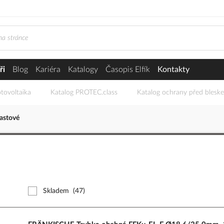
ři
Blog
Kariéra
Katalogy
Časopis Elfík
Kontakty
tovoltaika
Katalog PROTEC.class
Katalog ochrany před blesk
astové
Skladem
(47)