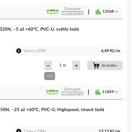
Dostupné
12068
m
na pobočkách
0N, –5 až +60°C, PVC-U, světle šedá
Cena s DPH
6,49 Kč/m
m
do košíku
+50
Dostupné
11889
m
na pobočkách
0N, –25 až +60°C, PVC-U, Highspeed, tmavě šedá
Cena s DPH
13,13 Kč/m