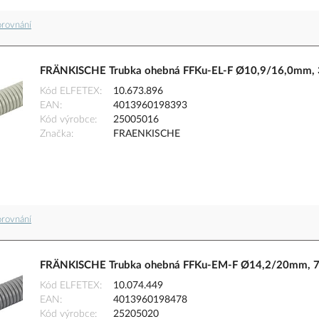
orovnání
FRÄNKISCHE Trubka ohebná FFKu-EL-F Ø10,9/16,0mm, 32
Kód ELFETEX
10.673.896
EAN
4013960198393
Kód výrobce
25005016
Značka
FRAENKISCHE
orovnání
FRÄNKISCHE Trubka ohebná FFKu-EM-F Ø14,2/20mm, 75
Kód ELFETEX
10.074.449
EAN
4013960198478
Kód výrobce
25205020