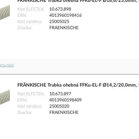
FRÄNKISCHE Trubka ohebná FFKu-EL-F Ø18,6/25,0mm, 32
Kód ELFETEX
10.673.898
EAN
4013960198416
Kód výrobce
25005025
Značka
FRAENKISCHE
orovnání
FRÄNKISCHE Trubka ohebná FFKu-EL-F Ø14,2/20,0mm, 32
Kód ELFETEX
10.673.897
EAN
4013960198409
Kód výrobce
25005020
Značka
FRAENKISCHE