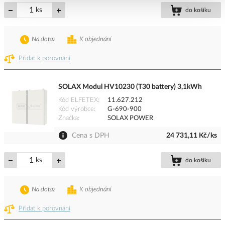
ks
do košíku
Na dotaz
K objednání
Přidat k porovnání
SOLAX Modul HV10230 (T30 battery) 3,1kWh
Kód ELFETEX
11.627.212
Kód výrobce
G-690-900
Značka
SOLAX POWER
Cena s DPH
24 731,11 Kč/ks
ks
do košíku
Na dotaz
K objednání
Přidat k porovnání