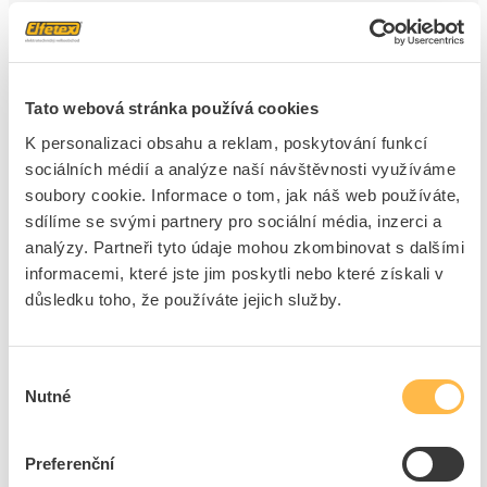
8
ks
Přidat k porovnání
Tato webová stránka používá cookies
TRIPLE POWER Modul T-BAT H5.8 (T58 Master) V2
K personalizaci obsahu a reklam, poskytování funkcí
BMS+baterie 5,8kWh
sociálních médií a analýze naší návštěvnosti využíváme
Kód ELFETEX
11.582.872
Kód výrobce
G-690-926M
soubory cookie. Informace o tom, jak náš web používáte,
Značka
TRIPLE POWER
sdílíme se svými partnery pro sociální média, inzerci a
analýzy. Partneři tyto údaje mohou zkombinovat s dalšími
Cena s DPH
59 906,31 Kč/ks
informacemi, které jste jim poskytli nebo které získali v
důsledku toho, že používáte jejich služby.
ks
do košíku
Výběr
6
ks
Nutné
souhlasu
Přidat k porovnání
Preferenční