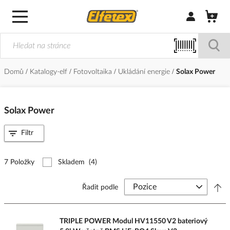
Přihlásit/Regi
Domů
Katalogy-elf
Fotovoltaika
Ukládání energie
Solax Power
Solax Power
Filtr
7 Položky
Skladem
(4)
Řadit podle
TRIPLE POWER Modul HV11550 V2 bateriový