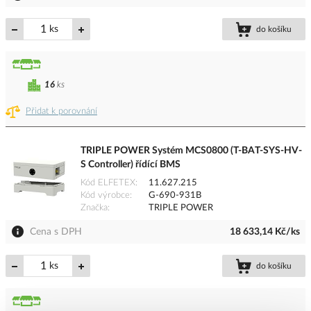
ks
do košíku
16
ks
Přidat k porovnání
TRIPLE POWER Systém MCS0800 (T-BAT-SYS-HV-
S Controller) řídící BMS
Kód ELFETEX
11.627.215
Kód výrobce
G-690-931B
Značka
TRIPLE POWER
Cena s DPH
18 633,14 Kč/ks
ks
do košíku