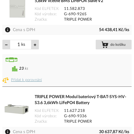
5,8kW včetně BMS LiFePO4 Slave V2
Kód ELFETEX
11.582.873
Kód výrobce
G-690-926S
Značka
TRIPLE POWER
Cena s DPH
54 438,41 Kč/ks
ks
do košíku
23
ks
Přidat k porovnání
TRIPLE POWER Modul bateriový T-BAT-SYS-HV-
S3.6 3,6kWh LiFePO4 Battery
Kód ELFETEX
11.627.218
Kód výrobce
G-690-9336
Značka
TRIPLE POWER
Cena s DPH
30 637,87 Kč/ks