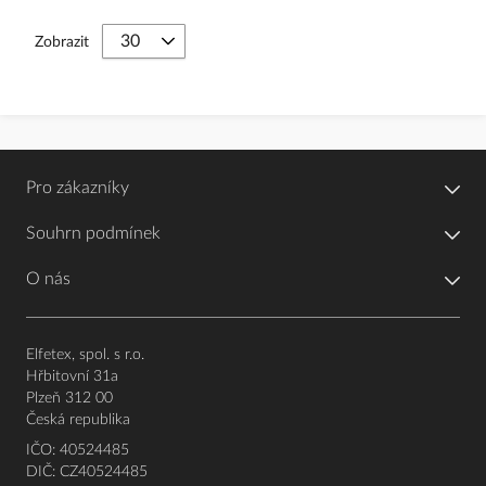
Zobrazit
Pro zákazníky
Souhrn podmínek
O nás
Elfetex, spol. s r.o.
Hřbitovní 31a
Plzeň 312 00
Česká republika
IČO: 40524485
DIČ: CZ40524485