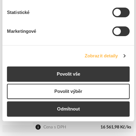
TRIPLE POWER Modul bateriový T-BAT-SYS-HV-
S2.5 2,5kWh LiFePO4 Battery
Statistické
Kód ELFETEX
11.627.217
Kód výrobce
G-690-9325
Značka
TRIPLE POWER
Marketingové
Cena s DPH
24 629,83 Kč/ks
ks
do košíku
Zobrazit detaily
Na dotaz
K objednání
Povolit vše
Přidat k porovnání
Povolit výběr
SOLAX Modul MC0600 (T30 Controller) řídící BMS
Kód ELFETEX
11.627.213
Odmítnout
Kód výrobce
G-690-9001
Značka
SOLAX POWER
Cena s DPH
16 561,98 Kč/ks