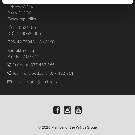
Elfetex, spol. s r.o.
Hřbitovní 31a
Plzeň 312 00
Česká republika
IČO: 40524485
DIČ: CZ40524485
GPS: 49.75348, 13.43168
Kontakt e-shop:
Po - Pá: 7:00 - 15:30
Referent:
377 432 365
Technická podpora: 377 432 311
E-mail:
eshop@elfetex.cz
© 2026 Member of the Würth Group