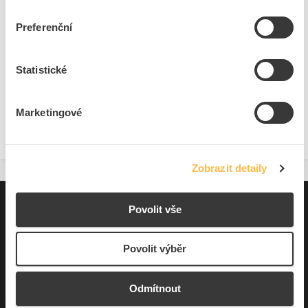
Preferenční
Na dotaz
K objednání
Přidat k porovnání
Statistické
Marketingové
Zobrazit
Zobrazit detaily
Pro zákazníky
Povolit vše
Souhrn podmínek
Povolit výběr
O nás
Odmítnout