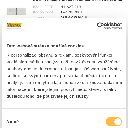
Kód ELFETEX
11.627.213
Kód výrobce
G-690-9001
Značka
SOLAX POWER
Cena s DPH
16 561,98 Kč/ks
ks
do košíku
Tato webová stránka používá cookies
K personalizaci obsahu a reklam, poskytování funkcí
Na dotaz
K objednání
sociálních médií a analýze naší návštěvnosti využíváme
soubory cookie. Informace o tom, jak náš web používáte,
Přidat k porovnání
sdílíme se svými partnery pro sociální média, inzerci a
analýzy. Partneři tyto údaje mohou zkombinovat s dalšími
SOLAX Modul HV10230 (T30 battery) 3,1kWh
informacemi, které jste jim poskytli nebo které získali v
Kód ELFETEX
11.627.212
důsledku toho, že používáte jejich služby.
Kód výrobce
G-690-900
Značka
SOLAX POWER
Cena s DPH
24 731,11 Kč/ks
Výběr
Nutné
souhlasu
ks
do košíku