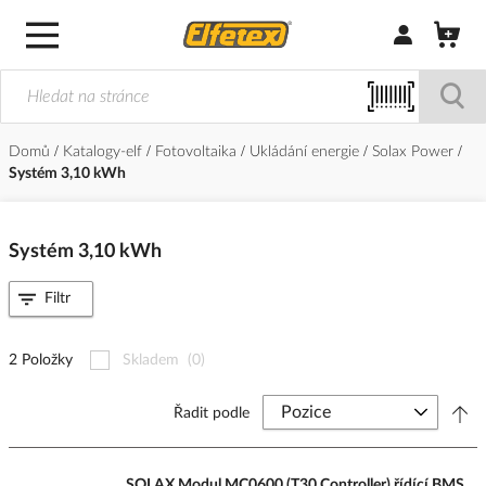
Přihlásit/Regi
Domů
Katalogy-elf
Fotovoltaika
Ukládání energie
Solax Power
Systém 3,10 kWh
Systém 3,10 kWh
Filtr
2 Položky
Skladem
(0)
Řadit podle
SOLAX Modul MC0600 (T30 Controller) řídící BMS