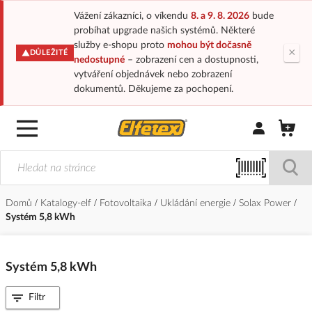
Vážení zákazníci, o víkendu
8. a 9. 8. 2026
bude
probíhat upgrade našich systémů. Některé
služby e-shopu proto
mohou být dočasně
×
DŮLEŽITÉ
nedostupné
– zobrazení cen a dostupnosti,
vytváření objednávek nebo zobrazení
dokumentů. Děkujeme za pochopení.
Přihlásit/Regi
Domů
Katalogy-elf
Fotovoltaika
Ukládání energie
Solax Power
Systém 5,8 kWh
Systém 5,8 kWh
Filtr