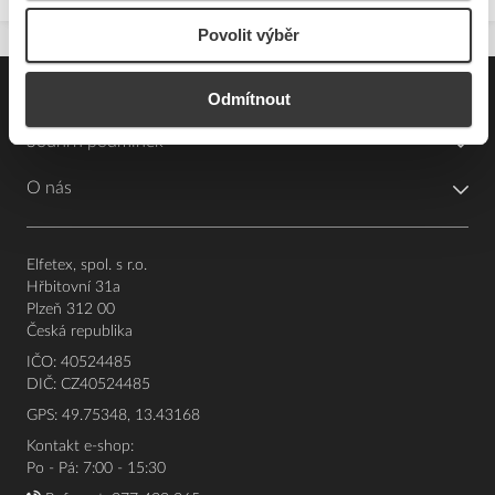
Povolit výběr
Pro zákazníky
Odmítnout
Souhrn podmínek
O nás
Elfetex, spol. s r.o.
Hřbitovní 31a
Plzeň 312 00
Česká republika
IČO: 40524485
DIČ: CZ40524485
GPS: 49.75348, 13.43168
Kontakt e-shop:
Po - Pá: 7:00 - 15:30