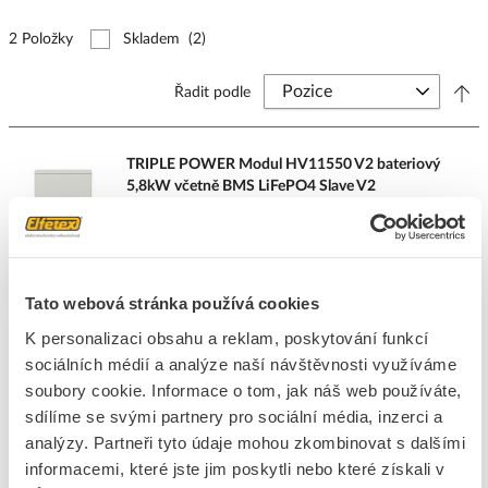
2 Položky
Skladem
(2)
Řadit podle
TRIPLE POWER Modul HV11550 V2 bateriový
5,8kW včetně BMS LiFePO4 Slave V2
Kód ELFETEX
11.582.873
Kód výrobce
G-690-926S
Značka
TRIPLE POWER
Cena s DPH
54 438,41 Kč/ks
Tato webová stránka používá cookies
K personalizaci obsahu a reklam, poskytování funkcí
ks
do košíku
sociálních médií a analýze naší návštěvnosti využíváme
soubory cookie. Informace o tom, jak náš web používáte,
sdílíme se svými partnery pro sociální média, inzerci a
23
ks
analýzy. Partneři tyto údaje mohou zkombinovat s dalšími
informacemi, které jste jim poskytli nebo které získali v
Přidat k porovnání