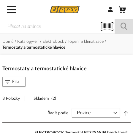
Přihlásit/Regi
Domů
Katalogy-elf
Elektrobock
Topení a klimatizace
Termostaty a termostatické hlavice
Termostaty a termostatické hlavice
Filtr
3 Položky
Skladem
(2)
Řadit podle
ELEKTROBOCK Termostat BT725 WIFI bezdrátový