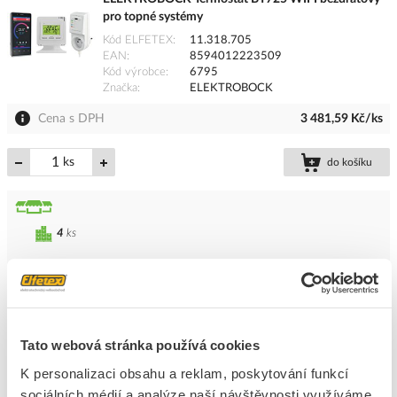
pro topné systémy
Kód ELFETEX
11.318.705
EAN
8594012223509
Kód výrobce
6795
Značka
ELEKTROBOCK
Cena s DPH
3 481,59 Kč/ks
ks
do košíku
4
ks
Přidat k porovnání
ELEKTROBOCK Termostat PT32 WiFi prostorový
pro topné systémy
Tato webová stránka používá cookies
Kód ELFETEX
11.085.099
K personalizaci obsahu a reklam, poskytování funkcí
EAN
8594012220775
Kód výrobce
0642
sociálních médií a analýze naší návštěvnosti využíváme