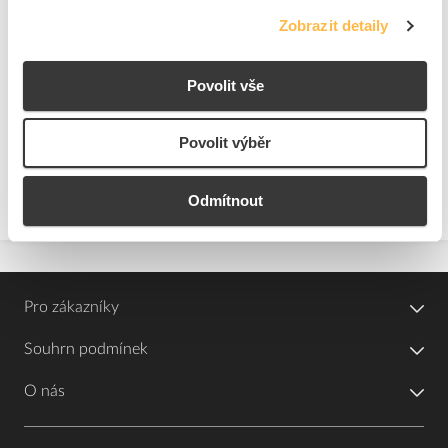
ks
do košíku
Zobrazit detaily
Na dotaz
K objednání
Povolit vše
Přidat k porovnání
Povolit výběr
Zobrazit
Odmítnout
Pro zákazníky
Souhrn podmínek
O nás