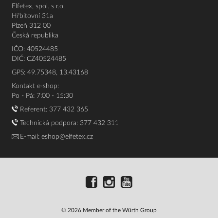
Elfetex, spol. s r.o.
Hřbitovní 31a
Plzeň 312 00
Česká republika
IČO: 40524485
DIČ: CZ40524485
GPS: 49.75348, 13.43168
Kontakt e-shop:
Po - Pá: 7:00 - 15:30
Referent:
377 432 365
Technická podpora: 377 432 311
E-mail:
eshop@elfetex.cz
© 2026 Member of the Würth Group