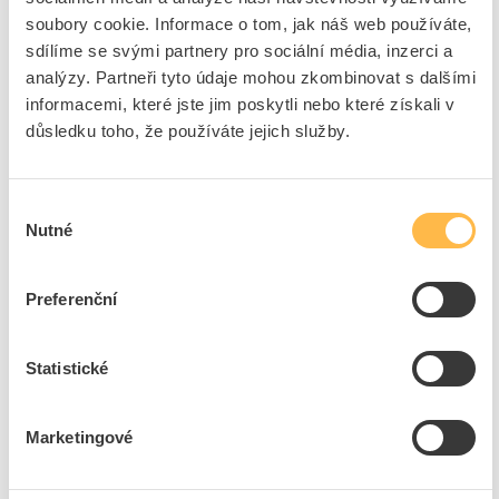
Značka
ELEKTROBOCK
soubory cookie. Informace o tom, jak náš web používáte,
sdílíme se svými partnery pro sociální média, inzerci a
Cena s DPH
3 777,23 Kč/ks
analýzy. Partneři tyto údaje mohou zkombinovat s dalšími
informacemi, které jste jim poskytli nebo které získali v
ks
do košíku
důsledku toho, že používáte jejich služby.
1
ks
Výběr
Nutné
souhlasu
Přidat k porovnání
Preferenční
ELEKTROBOCK Termostat BT52 WIFI bezdrátový s
OT+ pro topné systémy
Kód ELFETEX
11.407.060
Statistické
EAN
8594012229907
Kód výrobce
0665
Značka
ELEKTROBOCK
Marketingové
Cena s DPH
5 751,95 Kč/ks