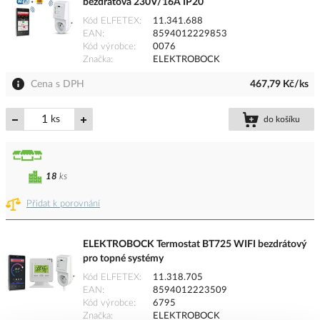
bezdrátová 230V/16A IP20
Kód ELFETEX
11.341.688
EAN
8594012229853
Kód výrobce
0076
Značka
ELEKTROBOCK
Cena s DPH
467,79 Kč/ks
ks
do košíku
18
ks
Přidat k porovnání
ELEKTROBOCK Termostat BT725 WIFI bezdrátový
pro topné systémy
Kód ELFETEX
11.318.705
EAN
8594012223509
Kód výrobce
6795
Značka
ELEKTROBOCK