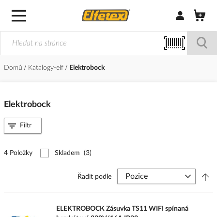
Přihlásit/Regi
Domů
Katalogy-elf
Elektrobock
Elektrobock
Filtr
4 Položky
Skladem
(3)
Řadit podle
ELEKTROBOCK Zásuvka TS11 WIFI spínaná