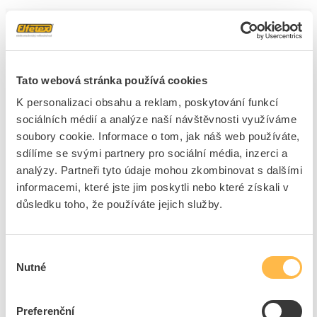
Cena s DPH
3 481,59 Kč/ks
ks
do košíku
Tato webová stránka používá cookies
K personalizaci obsahu a reklam, poskytování funkcí
4
ks
sociálních médií a analýze naší návštěvnosti využíváme
soubory cookie. Informace o tom, jak náš web používáte,
Přidat k porovnání
sdílíme se svými partnery pro sociální média, inzerci a
analýzy. Partneři tyto údaje mohou zkombinovat s dalšími
ELEKTROBOCK Termostat PT32 WiFi prostorový
informacemi, které jste jim poskytli nebo které získali v
pro topné systémy
důsledku toho, že používáte jejich služby.
Kód ELFETEX
11.085.099
EAN
8594012220775
Kód výrobce
0642
Značka
ELEKTROBOCK
Výběr
Nutné
souhlasu
Cena s DPH
3 777,23 Kč/ks
ks
Preferenční
do košíku