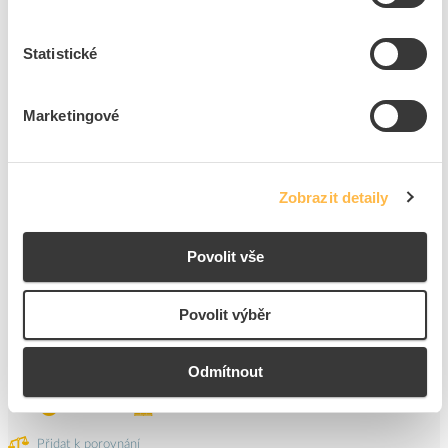
Statistické
1
ks
Přidat k porovnání
Marketingové
ELEKTROBOCK Termostat BT52 WIFI bezdrátový s
OT+ pro topné systémy
Zobrazit detaily
Kód ELFETEX
11.407.060
EAN
8594012229907
Kód výrobce
0665
Povolit vše
Značka
ELEKTROBOCK
Cena s DPH
5 751,95 Kč/ks
Povolit výběr
ks
do košíku
Odmítnout
Na dotaz
K objednání
Přidat k porovnání