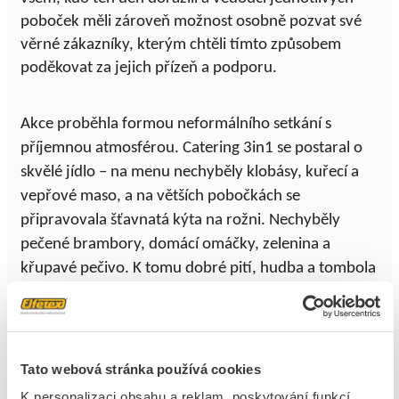
poboček měli zároveň možnost osobně pozvat své
věrné zákazníky, kterým chtěli tímto způsobem
poděkovat za jejich přízeň a podporu.
Akce proběhla formou neformálního setkání s
příjemnou atmosférou. Catering 3in1 se postaral o
skvělé jídlo – na menu nechyběly klobásy, kuřecí a
vepřové maso, a na větších pobočkách se
připravovala šťavnatá kýta na rožni. Nechyběly
pečené brambory, domácí omáčky, zelenina a
křupavé pečivo. K tomu dobré pití, hudba a tombola
s atraktivními cenami. Součástí akce byly také stánky
našich dodavatelů, kd
e se zákazníci mohli
informovat o novinkách nebo získat odborné rady.
Tato webová stránka používá cookies
Navzdory občas nepříznivému počasí panovala na
K personalizaci obsahu a reklam, poskytování funkcí