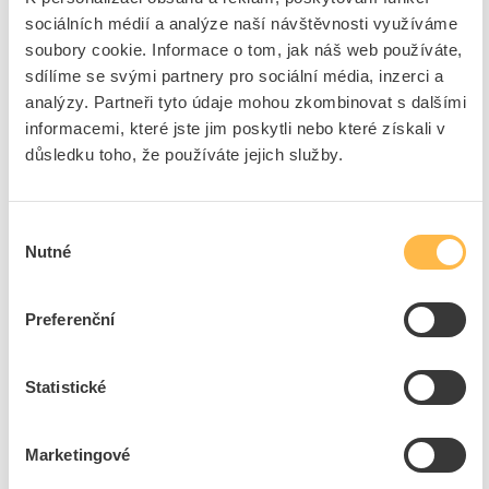
sociálních médií a analýze naší návštěvnosti využíváme
pobočkách skvělá nálada. Grill party se nesla v
soubory cookie. Informace o tom, jak náš web používáte,
duchu uvolněného dne, kdy se zákazníci mohli
sdílíme se svými partnery pro sociální média, inzerci a
alespoň na chvíli zastavit, popovídat si v dobrém
analýzy. Partneři tyto údaje mohou zkombinovat s dalšími
kolektivu a občerstvit se. Akce posílila vztahy se
informacemi, které jste jim poskytli nebo které získali v
zákazníky, ale přinesla i prostor pro kvalitní diskuzi s
důsledku toho, že používáte jejich služby.
našimi dodavateli, což zákazníci velmi ocenili.
Výběr
Podle zpětné vazby od vedoucích se akce velmi
Nutné
souhlasu
povedla – zákazníci byli velmi spokojeni, občerstvení
bylo lahodné, ceny v tombole udělaly radost a celý
den měl příjemně odlehčený ráz.
Preferenční
Děkujeme všem, kdo se na organizaci podíleli, a
Statistické
samozřejmě i všem, kdo dorazili.
Marketingové