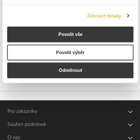
Zobrazit detaily
Povolit vše
Aktuálně
Elfetex fest
Povolit výběr
Gril s dodavatelem
Odmítnout
Časopis Elfík
Den s dodavatelem
Pro zákazníky
Souhrn podmínek
O nás