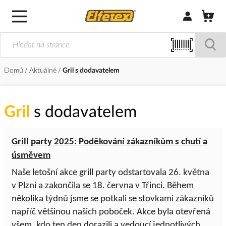
Přihlásit/Regi
Domů
Aktuálně
Gril s dodavatelem
Gril
s dodavatelem
Grill party 2025: Poděkování zákazníkům s chutí a
úsměvem
Naše letošní akce grill party odstartovala 26. května
v Plzni a zakončila se 18. června v Třinci. Během
několika týdnů jsme se potkali se stovkami zákazníků
napříč většinou našich poboček. Akce byla otevřená
všem, kdo ten den dorazili a vedoucí jednotlivých