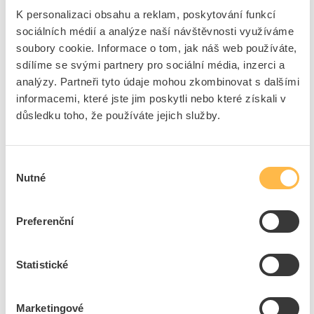
K personalizaci obsahu a reklam, poskytování funkcí
Akce platí od 1. 6. 2026 do rozdání poukázek
sociálních médií a analýze naší návštěvnosti využíváme
Zákazník může během trvání akce získat
soubory cookie. Informace o tom, jak náš web používáte,
maximálně 20 kusů poukázek
sdílíme se svými partnery pro sociální média, inzerci a
Dárková poukázka je určena pro další osobní
analýzy. Partneři tyto údaje mohou zkombinovat s dalšími
nákup na pobočkách Elfetex
informacemi, které jste jim poskytli nebo které získali v
Nárok na poukázku vzniká na základě
důsledku toho, že používáte jejich služby.
uskutečněného nákupu produktů Eaton na
pobočkách Elfetex
Výběr
Využijte akci, doplňte zásoby a získejte bonus za každý
Nutné
souhlasu
nákup produktů Eaton.
Preferenční
Statistické
Marketingové