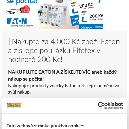
|
Nakupte za 4.000 Kč zboží Eaton
a získejte poukázku Elfetex v
hodnotě 200 Kč
!
NAKUPUJTE EATON A ZÍSKEJTE VÍC aneb každý
nákup se počítá!
Nakupujte produkty značky Eaton a získejte odměnu za
svůj nákup.
Za každé 4 000 Kč bez DPH v produktech Eaton získá
zákazník při nákupu na pobočkách Elfetex dárkovou
poukázku v hodnotě 200 Kč na další nákup.
Tato webová stránka používá cookies
Podmínky akce: