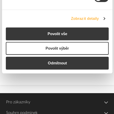
EATON Jistič 16B/1 PL6
EATON Jistič 10B/1 PL6
Kód ELFETEX
10.060.695
Kód ELFETEX
10.060.671
Zobrazit detaily
Povolit vše
84,69 Kč/ks
86,47 Kč/ks
Cena s DPH
Cena s DPH
1904
ks
1194
ks
Povolit výběr
do
do
košíku
košíku
Odmítnout
Pro zákazníky
Souhrn podmínek