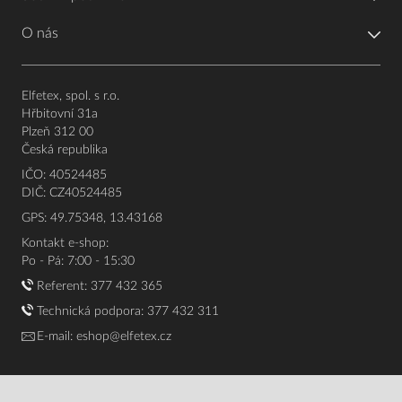
O nás
Elfetex, spol. s r.o.
Hřbitovní 31a
Plzeň 312 00
Česká republika
IČO: 40524485
DIČ: CZ40524485
GPS: 49.75348, 13.43168
Kontakt e-shop:
Po - Pá: 7:00 - 15:30
Referent:
377 432 365
Technická podpora: 377 432 311
E-mail:
eshop@elfetex.cz