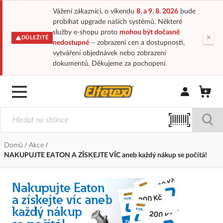
Vážení zákazníci, o víkendu
8. a 9. 8. 2026
bude
probíhat upgrade našich systémů. Některé
služby e-shopu proto
mohou být dočasně
×
DŮLEŽITÉ
nedostupné
– zobrazení cen a dostupnosti,
vytváření objednávek nebo zobrazení
dokumentů. Děkujeme za pochopení.
Přihlásit/Regi
Domů
Akce
NAKUPUJTE EATON A ZÍSKEJTE VÍC aneb každý nákup se počítá!