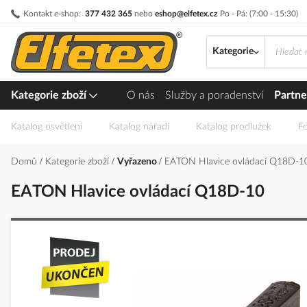
Přejít
Kontakt e-shop:
377 432 365
nebo
eshop@elfetex.cz
Po - Pá: (7:00 - 15:30)
na
obsah
Kategorie
Kategorie zboží
O nás
Služby a poradenství
Partne
Katalog osvětlení
Katalog nářadí
Katalog prodlužek
Fo
Domů
Kategorie zboží
Vyřazeno
EATON Hlavice ovládací Q18D-1
EATON Hlavice ovládací Q18D-10
Přeskočit
na
konec
galerie
s