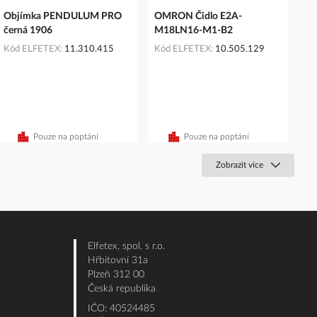
Objímka PENDULUM PRO
OMRON Čidlo E2A-
černá 1906
M18LN16-M1-B2
Kód ELFETEX
11.310.415
Kód ELFETEX
10.505.129
Pouze na poptání
Pouze na poptání
Zobrazit více
Elfetex, spol. s r.o.
Hřbitovní 31a
Plzeň 312 00
Česká republika
IČO: 40524485