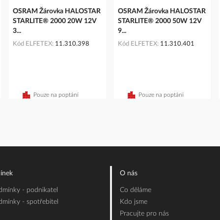
OSRAM Žárovka HALOSTAR
OSRAM Žárovka HALOSTAR
STARLITE® 2000 20W 12V
STARLITE® 2000 50W 12V
3...
9...
Kód ELFETEX
11.310.398
Kód ELFETEX
11.310.401
íku
Pouze na poptání
Pouze na poptání
ínek
O nás
mínky - podnikatel
Co děláme
mínky - spotřebitel
Kdo jsme
Pracujte pro nás