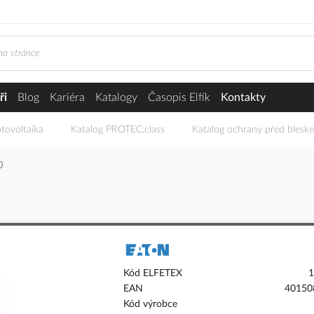
ři
Blog
Kariéra
Katalogy
Časopis Elfík
Kontakty
tovoltaika
Katalog PROTEC.class
Katalog ochrany před blesk
0
Kód ELFETEX
1
EAN
40150
Kód výrobce