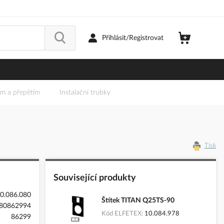
Přihlásit/Registrovat
em a přepětím
Instalační trubky
Tisk
Související produkty
0.086.080
Štítek TITAN Q25TS-90
80862994
Kód ELFETEX
10.084.978
86299