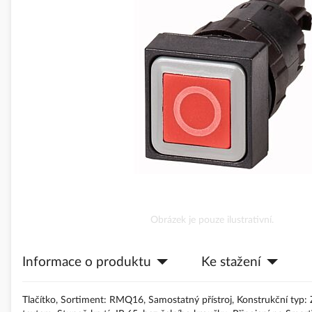
obrázky
Přeskočit
Obrázek je pouze ilustrativní.
na
začátek
Informace o produktu
Ke stažení
galerie
s
obrázky
Tlačítko, Sortiment: RMQ16, Samostatný přístroj, Konstrukční typ: Za