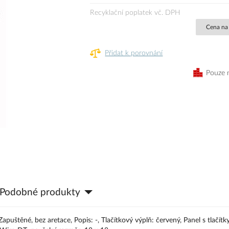
Recyklační poplatek vč. DPH
Cena na
Přidat k porovnání
Pouze 
Podobné produkty
puštěné, bez aretace, Popis: -, Tlačítkový výplň: červený, Panel s tlačítky