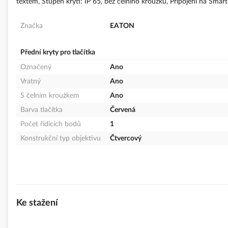
textem, Stupeň krytí: IP 65, bez čelního kroužku, Připojení na Smar
Značka
EATON
Přední kryty pro tlačítka
Označený
Ano
Vratný
Ano
S čelním kroužkem
Ano
Barva tlačítka
Červená
Počet řídicích bodů
1
Konstrukční typ objektivu
Čtvercový
Ke stažení