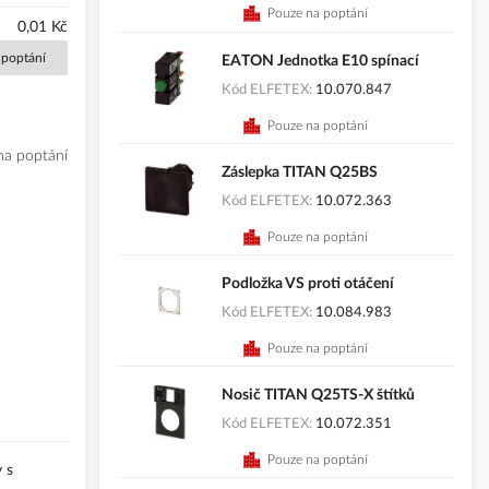
Pouze na poptání
0,01 Kč
 poptání
EATON Jednotka E10 spínací
Kód ELFETEX
10.070.847
Pouze na poptání
na poptání
Záslepka TITAN Q25BS
Kód ELFETEX
10.072.363
Pouze na poptání
Podložka VS proti otáčení
Kód ELFETEX
10.084.983
Pouze na poptání
Nosič TITAN Q25TS-X štítků
Kód ELFETEX
10.072.351
Pouze na poptání
 s