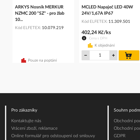
ARKYS Nosník MERKUR
MCLED Napaječ LED 40W
NZMC 200 "SZ" - pro žlab
24V/1,67A IP67
10...
Kód ELFETEX
11.309.501
Kód ELFETEX
10.079.219
402,24 Kč/ks
Cena s DPH
K objednání
do
koš
Pouze na poptání
Pro zákazníky
Souhrn podm
Kontaktujte nás
Obchodní pod
Vrácení zboží, reklamace
Obchodní pod
Online formulář pro odstoupení od smlouvy
GDPR