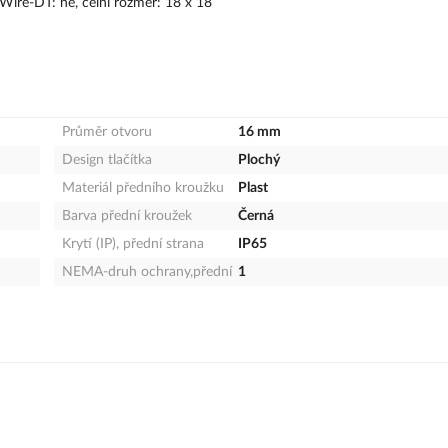
tWire-DT: ne, čelní rozměr: 18 x 18
Průměr otvoru
16 mm
Design tlačítka
Plochý
Materiál předního kroužku
Plast
Barva přední kroužek
Černá
Krytí (IP), přední strana
IP65
NEMA-druh ochrany,přední
1