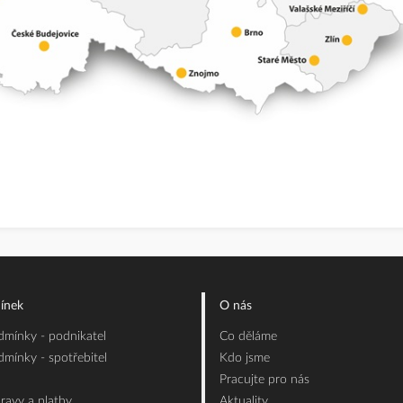
ínek
O nás
mínky - podnikatel
Co děláme
mínky - spotřebitel
Kdo jsme
Pracujte pro nás
ravy a platby
Aktuality