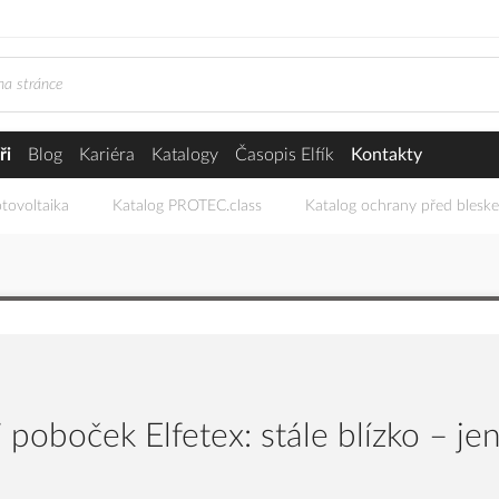
ři
Blog
Kariéra
Katalogy
Časopis Elfík
Kontakty
tovoltaika
Katalog PROTEC.class
Katalog ochrany před blesk
 poboček Elfetex: stále blízko – jen