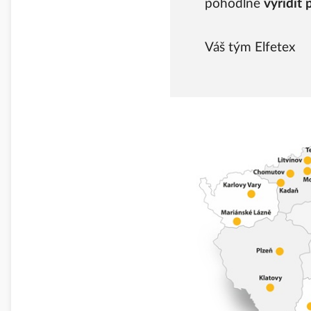
pohodlně
vyřídit 
Váš tým Elfetex