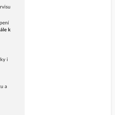
ervisu
pení
ále k
ky i
tu a