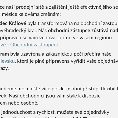
e naší prodejní sítě a zajištění ještě efektivnějšího s
o měsíce ke dvěma změnám:
dec Králové
byla transformována na obchodní zastou
lovéhradecký kraj. Náš
obchodní zástupce zůstává nad
 připraven se vám věnovat přímo ve vašem regionu.
ové - Obchodní zastoupení
bram
byla uzavřena a zákaznickou péči přebírá naše
levsku
, která je plně připravena vyřídit vaše objednáv
tazy.
deme moci ještě více posílit osobní přístup, flexibili
ek. Naši obchodníci jsou vám stále k dispozici –
ilem nebo osobně.
 jednoduchost a rychlost, můžete své objednávky