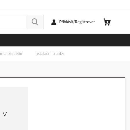
Přihlásit/Registrovat
em a přepětím
Instalační trubky
 v