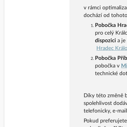
v rámci optimalizac
dochází od tohot
Pobočka Hra
pro celý Krá
dispozici
a je
Hradec Král
Pobočka Pří
pobočka v
Mi
technické do
Díky této změně bu
spolehlivost dodáv
telefonicky, e-ma
Pokud preferujete