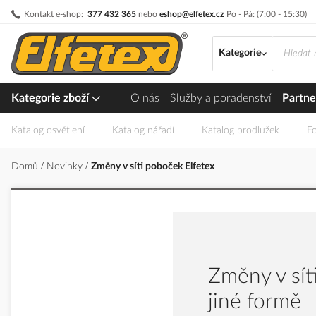
Přejít
Kontakt e-shop:
377 432 365
nebo
eshop@elfetex.cz
Po - Pá: (7:00 - 15:30)
na
obsah
Kategorie
Kategorie zboží
O nás
Služby a poradenství
Partne
Katalog osvětlení
Katalog nářadí
Katalog prodlužek
Fo
Domů
Novinky
Změny v síti poboček Elfetex
Změny v síti
jiné formě