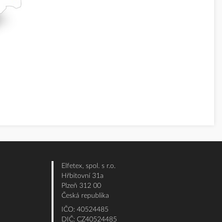
Elfetex, spol. s r.o.
Hřbitovní 31a
Plzeň 312 00
Česká republika
IČO: 40524485
DIČ: CZ40524485