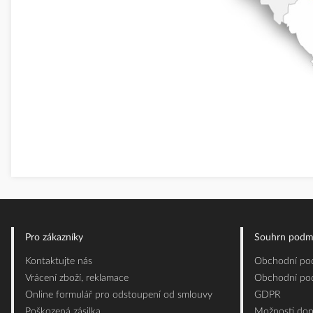
Pro zákazníky
Souhrn podm
Kontaktujte nás
Obchodní pod
Vrácení zboží, reklamace
Obchodní pod
Online formulář pro odstoupení od smlouvy
GDPR
Poškozená zásilka
Možnosti dop