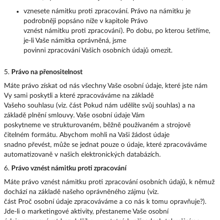
vznesete námitku proti zpracování. Právo na námitku je
podrobněji popsáno níže v kapitole Právo
vznést námitku proti zpracování). Po dobu, po kterou šetříme,
je-li Vaše námitka oprávněná, jsme
povinni zpracování Vašich osobních údajů omezit.
5.
Právo na přenositelnost
Máte právo získat od nás všechny Vaše osobní údaje, které jste nám
Vy sami poskytli a které zpracováváme na základě
Vašeho souhlasu (viz. část Pokud nám udělíte svůj souhlas) a na
základě plnění smlouvy. Vaše osobní údaje Vám
poskytneme ve strukturovaném, běžně používaném a strojově
čitelném formátu. Abychom mohli na Vaši žádost údaje
snadno převést, může se jednat pouze o údaje, které zpracováváme
automatizovaně v našich elektronických databázích.
6.
Právo vznést námitku proti zpracování
Máte právo vznést námitku proti zpracování osobních údajů, k němuž
dochází na základě našeho oprávněného zájmu (viz.
část Proč osobní údaje zpracováváme a co nás k tomu opravňuje?).
Jde-li o marketingové aktivity, přestaneme Vaše osobní