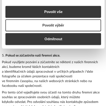
smlouvu a váš požadavek se vztahuje k této
smlouvě, můžeme toto zpracování realizovat na základě plnění
této objednávky nebo smlouvy;
Povolit vše
evidence vašich požadavků, abychom je mohli kontrolovat, že je
plníme řádně a včas;
Povolit výběr
prokazování, že jsme váš požadavek přijali a vyřídili, např. když u
nás touto cestou objednáte nějaké
Odmítnout
zboží nebo uplatníte reklamaci;
jejich analýzy pro zlepšování kvality našich služeb.
5.
Pokud se zúčastníte naší firemní akce.
Pokud využijete pozvání a zúčastníte se některé z našich firemních
akcí, budeme kromě Vašich kontaktních
a identifikačních údajů zpracovávat v určitých případech i Vaše
fotografie za účelem prezentace naší společnosti
ve firemním časopisu, na našich webových stránkách nebo na
facebooku naší společnosti.
Pro tento účel vyjadřujete svou účastí na tomto druhu firemní akce
souhlas se zpracováním osobních údajů, který můžete
kdykoliv odvolat. Pro odvolání souhlasu nás kontaktujte způsobem