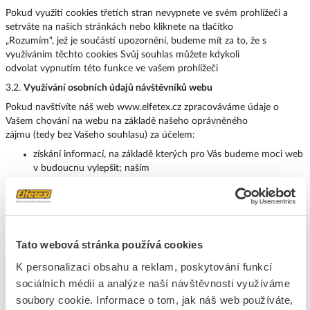
Pokud využití cookies třetích stran nevypnete ve svém prohlížeči a
setrváte na našich stránkách nebo kliknete na tlačítko
„Rozumím“, jež je součástí upozornění, budeme mít za to, že s
využíváním těchto cookies Svůj souhlas můžete kdykoli
odvolat vypnutím této funkce ve vašem prohlížeči
3.2.
Využívání osobních údajů návštěvníků webu
Pokud navštívíte náš web www.elfetex.cz zpracováváme údaje o
Vašem chování na webu na základě našeho oprávněného
zájmu (tedy bez Vašeho souhlasu) za účelem:
získání informací, na základě kterých pro Vás budeme moci web
v budoucnu vylepšit; naším
oprávněným zájmem je zde zlepšování našich služeb pro Vás;
vytváření statistik a přehledů, zejména sledování návštěvnosti
našeho webu, jeho jednotlivých stránek
a měření účinnosti reklamy; naším oprávněným zájmem je zde
měření efektivity našeho webu a výdajů
Tato webová stránka používá cookies
na reklamu;
K personalizaci obsahu a reklam, poskytování funkcí
sociálních médií a analýze naší návštěvnosti využíváme
Údaje o Vašem chování na webu nezískáváme pouze z cookies.
soubory cookie. Informace o tom, jak náš web používáte,
Doplňujeme je také o údaje: