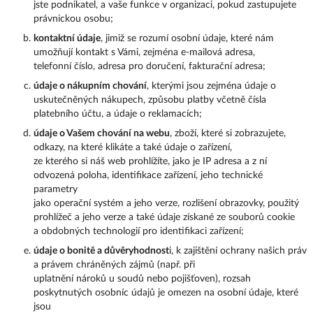
jste podnikatel, a vaše funkce v organizaci, pokud zastupujete
právnickou osobu;
kontaktní údaje
, jimiž se rozumí osobní údaje, které nám
umožňují kontakt s Vámi, zejména e-mailová adresa,
telefonní číslo, adresa pro doručení, fakturační adresa;
údaje o nákupním chování
, kterými jsou zejména údaje o
uskutečněných nákupech, způsobu platby včetně čísla
platebního účtu, a údaje o reklamacích;
údaje o Vašem chování na webu
, zboží, které si zobrazujete,
odkazy, na které klikáte a také údaje o zařízení,
ze kterého si náš web prohlížíte, jako je IP adresa a z ní
odvozená poloha, identifikace zařízení, jeho technické
parametry
jako operační systém a jeho verze, rozlišení obrazovky, použitý
prohlížeč a jeho verze a také údaje získané ze souborů cookie
a obdobných technologií pro identifikaci zařízení;
údaje o bonitě a důvěryhodnost
i, k zajištění ochrany našich práv
a právem chráněných zájmů (např. při
uplatnění nároků u soudů nebo pojišťoven), rozsah
poskytnutých osobníc údajů je omezen na osobní údaje, které
jsou