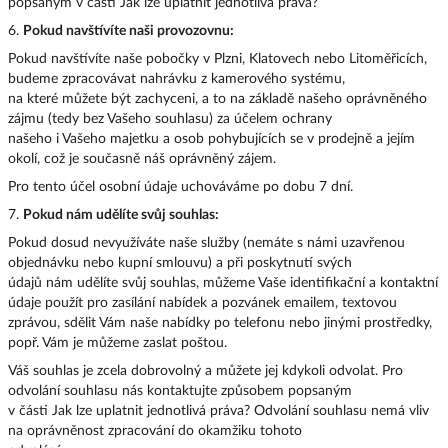
popsaným v části Jak lze uplatnit jednotlivá práva?
6.
Pokud navštívíte naši provozovnu:
Pokud navštívíte naše pobočky v Plzni, Klatovech nebo Litoměřicích,
budeme zpracovávat nahrávku z kamerového systému,
na které můžete být zachyceni, a to na základě našeho oprávněného
zájmu (tedy bez Vašeho souhlasu) za účelem ochrany
našeho i Vašeho majetku a osob pohybujících se v prodejně a jejím
okolí, což je současně náš oprávněný zájem.
Pro tento účel osobní údaje uchováváme po dobu 7 dní.
7.
Pokud nám udělíte svůj souhlas:
Pokud dosud nevyužíváte naše služby (nemáte s námi uzavřenou
objednávku nebo kupní smlouvu) a při poskytnutí svých
údajů nám udělíte svůj souhlas, můžeme Vaše identifikační a kontaktní
údaje použít pro zasílání nabídek a pozvánek emailem, textovou
zprávou, sdělit Vám naše nabídky po telefonu nebo jinými prostředky,
popř. Vám je můžeme zaslat poštou.
Váš souhlas je zcela dobrovolný a můžete jej kdykoli odvolat. Pro
odvolání souhlasu nás kontaktujte způsobem popsaným
v části Jak lze uplatnit jednotlivá práva? Odvolání souhlasu nemá vliv
na oprávněnost zpracování do okamžiku tohoto