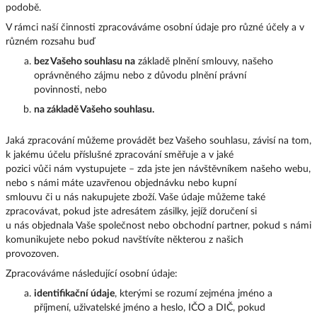
podobě.
V rámci naší činnosti zpracováváme osobní údaje pro různé účely a v
různém rozsahu buď
bez Vašeho souhlasu na
základě plnění smlouvy, našeho
oprávněného zájmu nebo z důvodu plnění právní
povinnosti, nebo
na základě Vašeho souhlasu.
Jaká zpracování můžeme provádět bez Vašeho souhlasu, závisí na tom,
k jakému účelu příslušné zpracování směřuje a v jaké
pozici vůči nám vystupujete – zda jste jen návštěvníkem našeho webu,
nebo s námi máte uzavřenou objednávku nebo kupní
smlouvu či u nás nakupujete zboží. Vaše údaje můžeme také
zpracovávat, pokud jste adresátem zásilky, jejíž doručení si
u nás objednala Vaše společnost nebo obchodní partner, pokud s námi
komunikujete nebo pokud navštívíte některou z našich
provozoven.
Zpracováváme následující osobní údaje:
identifikační údaje
, kterými se rozumí zejména jméno a
příjmení, uživatelské jméno a heslo, IČO a DIČ, pokud