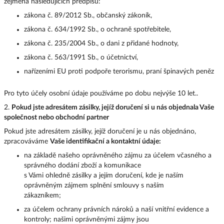
zejména následujících předpisů:
zákona č. 89/2012 Sb., občanský zákoník,
zákona č. 634/1992 Sb., o ochraně spotřebitele,
zákona č. 235/2004 Sb., o dani z přidané hodnoty,
zákona č. 563/1991 Sb., o účetnictví,
nařízeními EU proti podpoře terorismu, praní špinavých peněz
Pro tyto účely osobní údaje používáme po dobu nejvýše 10 let..
2.
Pokud jste adresátem zásilky, jejíž doručení si u nás objednala Vaše
společnost nebo obchodní partner
Pokud jste adresátem zásilky, jejíž doručení je u nás objednáno,
zpracováváme
Vaše identifikační a kontaktní údaje:
na základě našeho oprávněného zájmu za účelem včasného a
správného dodání zboží a komunikace
s Vámi ohledně zásilky a jejím doručení, kde je naším
oprávněným zájmem splnění smlouvy s naším
zákazníkem;
za účelem ochrany právních nároků a naší vnitřní evidence a
kontroly; našimi oprávněnými zájmy jsou