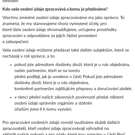
odvolání
Kdo vaše osobní údaje zpracovává a komu je předáváme?
Všechny zmíněné osobní údaje zpracováváme my jako správce. To
znamená, že my stanovujeme shora vymezené účely, pro
které Vaše osobní údaje shromažďujeme, určujeme prostředky
zpracování a odpovídáme za jejich řádné provedení
a zabezpečení.
Vaše osobní údaje můžeme předávat také dalším subjektům, které se
nacházejí v roli správce, a to:
pokud jste adresátem dodávky zboží, která je u nás objednána,
našim partnerům, kteří se na tomto
plnění podílejí, jak je uvedeno v části Pokud jste adresátem
dodávky zboží, která je u nás objednána,
konkrétně partnerům zajišťujícím přepravu a doručování zásilek;
v rámci plnění našich zákonných povinností předat některé
osobní údaje správním orgánům a státním
úřadům jsme-li k tomu vyzváni.
Pro zpracování osobních údajů rovněž využíváme služeb dalších
zpracovatelů, kteří osobní údaje zpracovávají výhradně na
základě našich pokynů a pro účely, které jsou popsány v části Proč