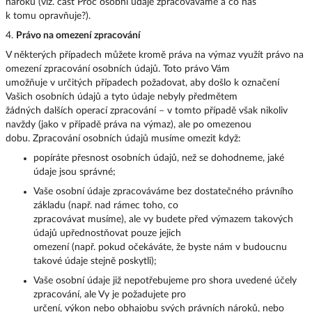
nároků (viz. část Proč osobní údaje zpracováváme a co nás
k tomu opravňuje?).
4.
Právo na omezení zpracování
V některých případech můžete kromě práva na výmaz využít právo na
omezení zpracování osobních údajů. Toto právo Vám
umožňuje v určitých případech požadovat, aby došlo k označení
Vašich osobních údajů a tyto údaje nebyly předmětem
žádných dalších operací zpracování – v tomto případě však nikoliv
navždy (jako v případě práva na výmaz), ale po omezenou
dobu. Zpracování osobních údajů musíme omezit když:
popíráte přesnost osobních údajů, než se dohodneme, jaké
údaje jsou správné;
Vaše osobní údaje zpracováváme bez dostatečného právního
základu (např. nad rámec toho, co
zpracovávat musíme), ale vy budete před výmazem takových
údajů upřednostňovat pouze jejich
omezení (např. pokud očekáváte, že byste nám v budoucnu
takové údaje stejně poskytli);
Vaše osobní údaje již nepotřebujeme pro shora uvedené účely
zpracování, ale Vy je požadujete pro
určení, výkon nebo obhajobu svých právních nároků, nebo