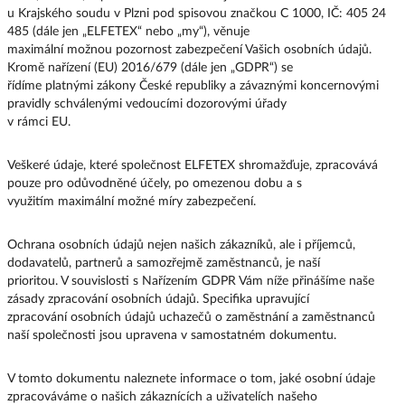
u Krajského soudu v Plzni pod spisovou značkou C 1000, IČ: 405 24
485 (dále jen „ELFETEX“ nebo „my“), věnuje
maximální možnou pozornost zabezpečení Vašich osobních údajů.
Kromě nařízení (EU) 2016/679 (dále jen „GDPR“) se
řídíme platnými zákony České republiky a závaznými koncernovými
pravidly schválenými vedoucími dozorovými úřady
v rámci EU.
Veškeré údaje, které společnost ELFETEX shromažďuje, zpracovává
pouze pro odůvodněné účely, po omezenou dobu a s
využitím maximální možné míry zabezpečení.
Ochrana osobních údajů nejen našich zákazníků, ale i příjemců,
dodavatelů, partnerů a samozřejmě zaměstnanců, je naší
prioritou. V souvislosti s Nařízením GDPR Vám níže přinášíme naše
zásady zpracování osobních údajů. Specifika upravující
zpracování osobních údajů uchazečů o zaměstnání a zaměstnanců
naší společnosti jsou upravena v samostatném dokumentu.
V tomto dokumentu naleznete informace o tom, jaké osobní údaje
zpracováváme o našich zákaznících a uživatelích našeho