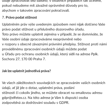
údaje zpracovávat bez dalšího; v ostatních případech tak učiníme,
pokud nebudeme mít závažné oprávněné důvody pro to,
abychom v takovém zpracování pokračovali.
7.
Právo podat stížnost
Uplatněním práv výše uvedeným způsobem není nijak dotčeno Vaše
právo podat stížnost u příslušného dozorového úřadu.
Toto právo můžete uplatnit zejména v případě, že se domníváte, že
Vaše osobní údaje zpracováváme neoprávněně nebo
v rozporu s obecně závaznými právními předpisy. Stížnost proti námi
prováděnému zpracování osobních údajů můžete podat
u Úřadu pro ochranu osobních údajů, který sídlí na adrese Pplk.
Sochora 27, 170 00 Praha 7.
Jak lze uplatnit jednotlivá práva?
Ve všech záležitostech souvisejících se zpracováním vašich osobních
údajů, ať již jde o dotaz, uplatnění práva, podání
stížnosti či cokoliv jiného, se můžete obracet na emailovou adresu
gdpr@elfetex.cz. Na této adrese je Vám k dispozici osoba
zodpovědná za dodržování souladu s GDPR.