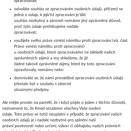
zpracovávali;
odvoláte souhlas se zpracováním osobních údajů, přičemž se
jedná o údaje, k jejichž zpracování je Váš
souhlas nezbytný a zároveň nemáme jiný oprávněný důvod,
proč tyto údaje potřebujeme nadále
zpracovávat;
využijete svého práva vznést námitku proti zpracování (viz. část
Právo vznést námitku proti zpracování)
u osobních údajů, které zpracováváme na základě našich
oprávněných zájmů a my shledáme, že již
žádné takové oprávněné zájmy, které by toto zpracování
opravňovaly, nemáme nebo
domníváte se, že námi prováděné zpracování osobních údajů
přestalo být v souladu s obecně
závaznými předpisy
Ale mějte prosím na paměti, že i když půjde o jeden z těchto důvodů,
neznamená to, že ihned smažeme všechny Vaše osobní
údaje. Toto právo se totiž neuplatní v případě, že zpracování vašich
osobních údajů je i nadále nezbytné pro splnění naší
právní povinnosti nebo určení, výkon či obhajobu našich právních