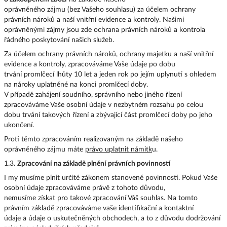
oprávněného zájmu (bez Vašeho souhlasu) za účelem ochrany
právních nároků a naší vnitřní evidence a kontroly. Našimi
oprávněnými zájmy jsou zde ochrana právních nároků a kontrola
řádného poskytování našich služeb.
Za účelem ochrany právních nároků, ochrany majetku a naší vnitřní
evidence a kontroly, zpracováváme Vaše údaje po dobu
trvání promlčecí lhůty 10 let a jeden rok po jejím uplynutí s ohledem
na nároky uplatněné na konci promlčecí doby.
V případě zahájení soudního, správního nebo jiného řízení
zpracováváme Vaše osobní údaje v nezbytném rozsahu po celou
dobu trvání takových řízení a zbývající část promlčecí doby po jeho
ukončení.
Proti těmto zpracováním realizovaným na základě našeho
oprávněného zájmu máte
právo uplatnit námitk
u.
1.3.
Zpracování na základě plnění právních povinností
I my musíme plnit určité zákonem stanovené povinnosti. Pokud Vaše
osobní údaje zpracováváme právě z tohoto důvodu,
nemusíme získat pro takové zpracování Váš souhlas. Na tomto
právním základě zpracováváme vaše identifikační a kontaktní
údaje a údaje o uskutečněných obchodech, a to z důvodu dodržování