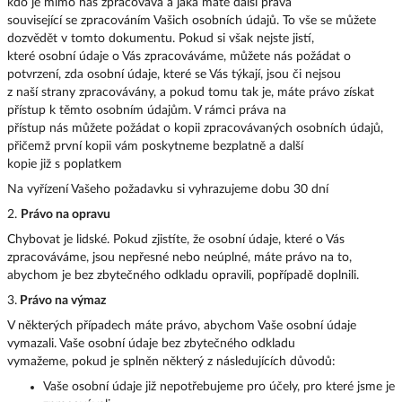
kdo je mimo nás zpracovává a jaká máte další práva
související se zpracováním Vašich osobních údajů. To vše se můžete
dozvědět v tomto dokumentu. Pokud si však nejste jistí,
které osobní údaje o Vás zpracováváme, můžete nás požádat o
potvrzení, zda osobní údaje, které se Vás týkají, jsou či nejsou
z naší strany zpracovávány, a pokud tomu tak je, máte právo získat
přístup k těmto osobním údajům. V rámci práva na
přístup nás můžete požádat o kopii zpracovávaných osobních údajů,
přičemž první kopii vám poskytneme bezplatně a další
kopie již s poplatkem
Na vyřízení Vašeho požadavku si vyhrazujeme dobu 30 dní
2.
Právo na opravu
Chybovat je lidské. Pokud zjistíte, že osobní údaje, které o Vás
zpracováváme, jsou nepřesné nebo neúplné, máte právo na to,
abychom je bez zbytečného odkladu opravili, popřípadě doplnili.
3.
Právo na výmaz
V některých případech máte právo, abychom Vaše osobní údaje
vymazali. Vaše osobní údaje bez zbytečného odkladu
vymažeme, pokud je splněn některý z následujících důvodů:
Vaše osobní údaje již nepotřebujeme pro účely, pro které jsme je