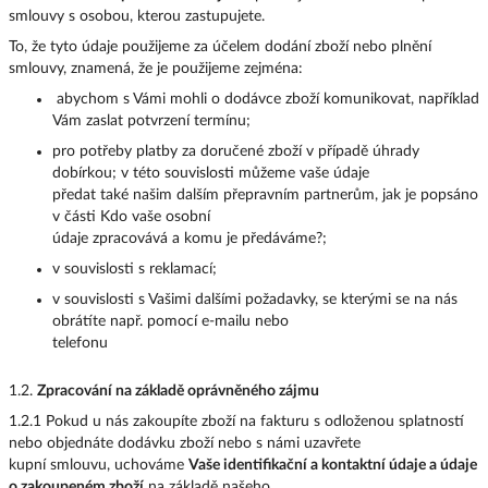
smlouvy s osobou, kterou zastupujete.
To, že tyto údaje použijeme za účelem dodání zboží nebo plnění
smlouvy, znamená, že je použijeme zejména:
abychom s Vámi mohli o dodávce zboží komunikovat, například
Vám zaslat potvrzení termínu;
pro potřeby platby za doručené zboží v případě úhrady
dobírkou; v této souvislosti můžeme vaše údaje
předat také našim dalším přepravním partnerům, jak je popsáno
v části Kdo vaše osobní
údaje zpracovává a komu je předáváme?;
v souvislosti s reklamací;
v souvislosti s Vašimi dalšími požadavky, se kterými se na nás
obrátíte např. pomocí e-mailu nebo
telefonu
1.2.
Zpracování na základě oprávněného zájmu
1.2.1 Pokud u nás zakoupíte zboží na fakturu s odloženou splatností
nebo objednáte dodávku zboží nebo s námi uzavřete
kupní smlouvu, uchováme
Vaše identifikační a kontaktní údaje a údaje
o zakoupeném zboží
na základě našeho