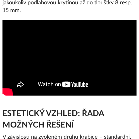
jakoukoliv podlahovou krytinou až do tloušťky 8 resp.
15 mm.
ESTETICKÝ VZHLED: ŘADA
MOŽNÝCH ŘEŠENÍ
V závislosti na zvoleném druhu krabice – standardní,