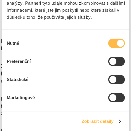
analýzy. Partneři tyto údaje mohou zkombinovat s dalšími
informacemi, které jste jim poskytli nebo které získali v
důsledku toho, že používáte jejich služby.
Výběr
Instalace je možná do betonu s pomocí instalační
Nutné
souhlasu
krabice nebo do zdvojené podlahy.
Preferenční
Základem je vertikální (12, 18, 24 modulů) nebo
horizontální (8, 12, 16 modulů) přístrojová jednotka pro
Statistické
osazení přístroji
Mosaic
.
Marketingové
Řada Mosaic aktuálně nabízí výběr z více než 200
funkcí, což podlahovým krabicím značky Legrand
zajišťuje maximální variabilitu.
Zobrazit detaily