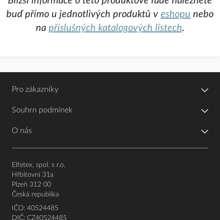
Bližší informace o této produktové řadě naleznete
buď přímo u jednotlivých produktů v
eshopu
nebo
na
příslušných katalogových listech
.
Pro zákazníky
Souhrn podmínek
O nás
Elfetex, spol. s r.o.
Hřbitovní 31a
Plzeň 312 00
Česká republika
IČO: 40524485
DIČ: CZ40524485