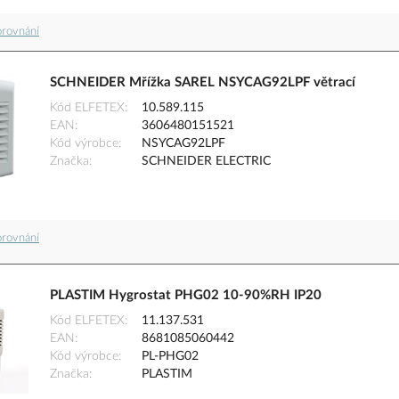
orovnání
SCHNEIDER Mřížka SAREL NSYCAG92LPF větrací
Kód ELFETEX
10.589.115
EAN
3606480151521
Kód výrobce
NSYCAG92LPF
Značka
SCHNEIDER ELECTRIC
orovnání
PLASTIM Hygrostat PHG02 10-90%RH IP20
Kód ELFETEX
11.137.531
EAN
8681085060442
Kód výrobce
PL-PHG02
Značka
PLASTIM