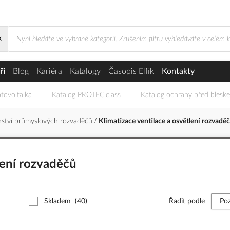
×
a osvětlení rozvaděčů
ři
Blog
Kariéra
Katalogy
Časopis Elfík
Kontakty
tovoltaika
Katalog PROTEC.class
Katalog ochrany před blesk
enství průmyslových rozvaděčů
Klimatizace ventilace a osvětlení rozvadě
lení rozvaděčů
Skladem
(40)
Řadit podle