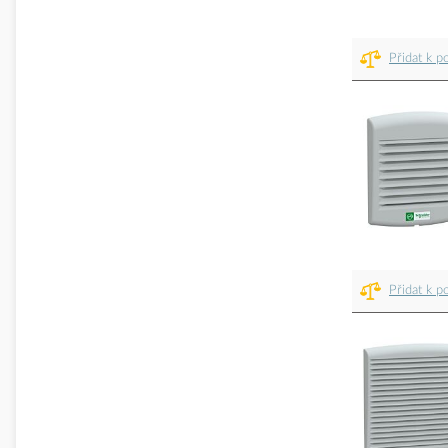
Přidat k p
Přidat k p