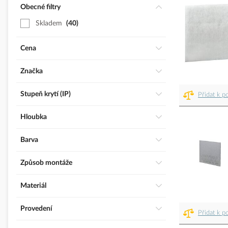
Obecné filtry
Skladem
40
Cena
Značka
Stupeň krytí (IP)
Přidat k p
Hloubka
Barva
Způsob montáže
Materiál
Provedení
Přidat k p