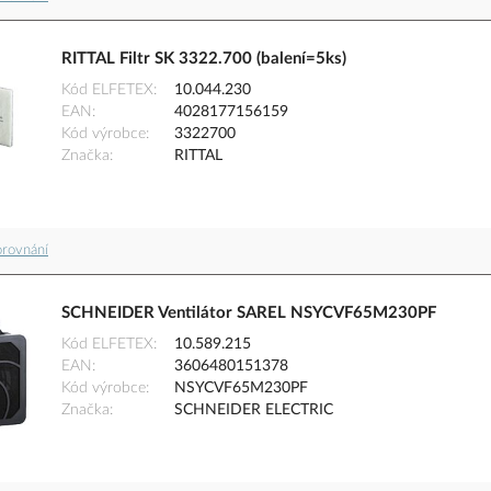
RITTAL Filtr SK 3322.700 (balení=5ks)
Kód ELFETEX
10.044.230
EAN
4028177156159
Kód výrobce
3322700
Značka
RITTAL
orovnání
SCHNEIDER Ventilátor SAREL NSYCVF65M230PF
Kód ELFETEX
10.589.215
EAN
3606480151378
Kód výrobce
NSYCVF65M230PF
Značka
SCHNEIDER ELECTRIC