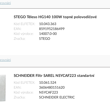
orovnání
STEGO Těleso HG140 100W topné polovodičové
Kód ELFETEX
10.043.363
EAN
8591952186499
Kód výrobce
14007.0-00
Značka
STEGO
orovnání
SCHNEIDER Filtr SAREL NSYCAF223 standartní
Kód ELFETEX
10.061.524
EAN
3606480151620
Kód výrobce
NSYCAF223
Značka
SCHNEIDER ELECTRIC