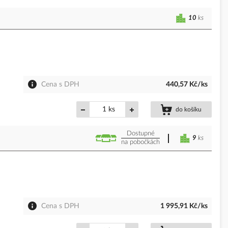
10
ks
Cena s DPH
440,57 Kč/ks
ks
do košíku
Dostupné
9
ks
na pobočkách
Cena s DPH
1 995,91 Kč/ks