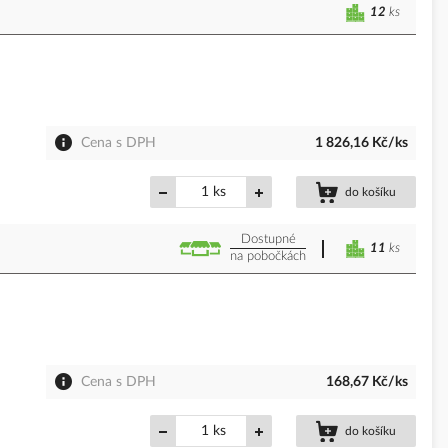
12
ks
Cena s DPH
1 826,16 Kč/ks
ks
do košíku
Dostupné
11
ks
na pobočkách
Cena s DPH
168,67 Kč/ks
ks
do košíku