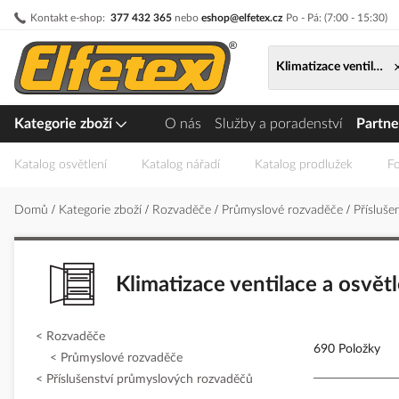
Přejít
Kontakt e-shop:
377 432 365
nebo
eshop@elfetex.cz
Po - Pá: (7:00 - 15:30)
na
obsah
Klimatizace ventilace 
Kategorie zboží
O nás
Služby a poradenství
Partne
Katalog osvětlení
Katalog nářadí
Katalog prodlužek
Fo
Domů
Kategorie zboží
Rozvaděče
Průmyslové rozvaděče
Přísluš
Klimatizace ventilace a osvět
Rozvaděče
690 Položky
Průmyslové rozvaděče
Příslušenství průmyslových rozvaděčů