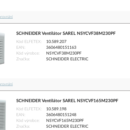
orovnání
SCHNEIDER Ventilátor SAREL NSYCVF38M230PF
Kód ELFETEX
10.589.207
EAN
3606480151163
Kód výrobce
NSYCVF38M230PF
Značka
SCHNEIDER ELECTRIC
orovnání
SCHNEIDER Ventilátor SAREL NSYCVF165M230PF
Kód ELFETEX
10.589.198
EAN
3606480151248
Kód výrobce
NSYCVF165M230PF
Značka
SCHNEIDER ELECTRIC