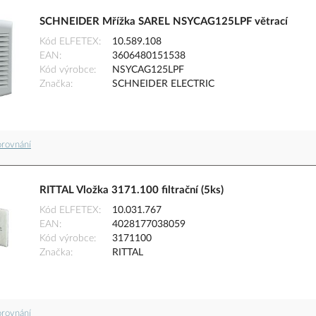
SCHNEIDER Mřížka SAREL NSYCAG125LPF větrací
Kód ELFETEX
10.589.108
EAN
3606480151538
Kód výrobce
NSYCAG125LPF
Značka
SCHNEIDER ELECTRIC
orovnání
RITTAL Vložka 3171.100 filtrační (5ks)
Kód ELFETEX
10.031.767
EAN
4028177038059
Kód výrobce
3171100
Značka
RITTAL
orovnání