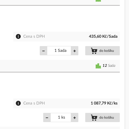
Cena s DPH
435,60 Kč/Sada
Sada
do košíku
12
Sada
Cena s DPH
1 087,79 Kč/ks
ks
do košíku