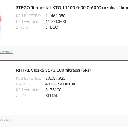
STEGO Termostat KTO 11100.0-00 0-60°C rozpínací kon
Kód ELFETEX
11.461.050
Kód výrobce
11100.0-00
Značka
STEGO
orovnání
RITTAL Vložka 3173.100 filtrační (5ks)
Kód ELFETEX
10.037.925
EAN
4028177038134
Kód výrobce
3173100
Značka
RITTAL
orovnání