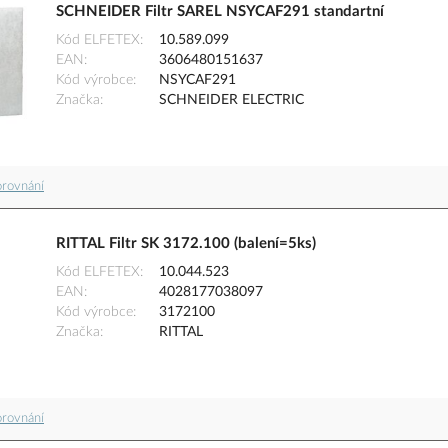
SCHNEIDER Filtr SAREL NSYCAF291 standartní
Kód ELFETEX
10.589.099
EAN
3606480151637
Kód výrobce
NSYCAF291
Značka
SCHNEIDER ELECTRIC
orovnání
RITTAL Filtr SK 3172.100 (balení=5ks)
Kód ELFETEX
10.044.523
EAN
4028177038097
Kód výrobce
3172100
Značka
RITTAL
orovnání