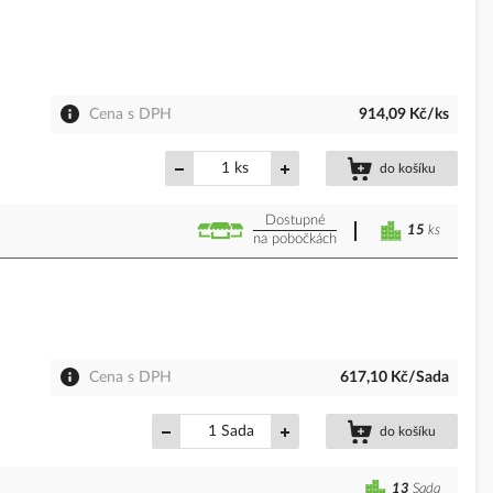
Cena s DPH
914,09 Kč/ks
ks
do košíku
Dostupné
15
ks
na pobočkách
Cena s DPH
617,10 Kč/Sada
Sada
do košíku
13
Sada