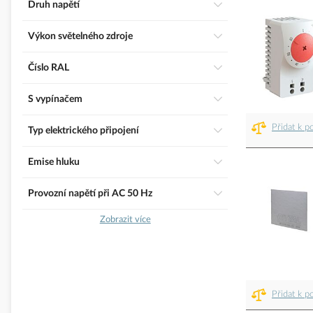
Druh napětí
Výkon světelného zdroje
číslo RAL
S vypínačem
Přidat k p
Typ elektrického připojení
Emise hluku
Provozní napětí při AC 50 Hz
Zobrazit více
Přidat k p