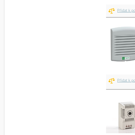
Přidat k p
Přidat k p