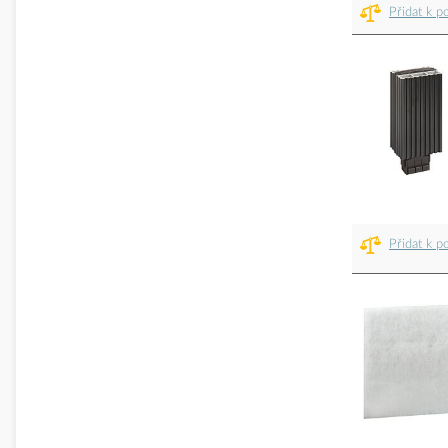
Přidat k p
Přidat k p