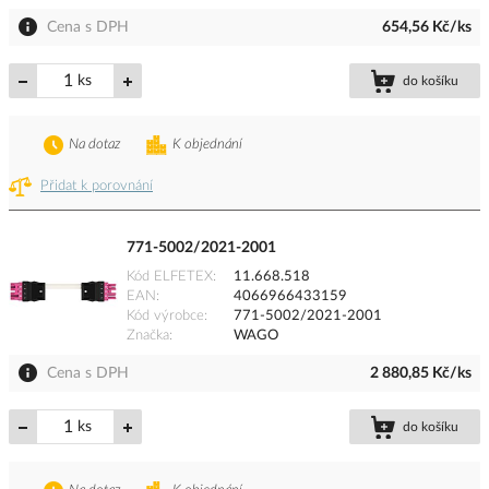
Cena s DPH
654,56 Kč/ks
ks
do košíku
Na dotaz
K objednání
Přidat k porovnání
771-5002/2021-2001
Kód ELFETEX
11.668.518
EAN
4066966433159
Kód výrobce
771-5002/2021-2001
Značka
WAGO
Cena s DPH
2 880,85 Kč/ks
ks
do košíku