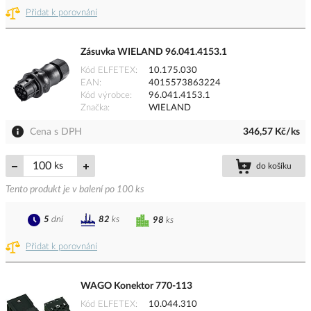
Přidat k porovnání
Zásuvka WIELAND 96.041.4153.1
Kód ELFETEX
10.175.030
EAN
4015573863224
Kód výrobce
96.041.4153.1
Značka
WIELAND
Cena s DPH
346,57 Kč/ks
ks
do košíku
Tento produkt je v balení po 100 ks
5
dní
82
ks
98
ks
Přidat k porovnání
WAGO Konektor 770-113
Kód ELFETEX
10.044.310