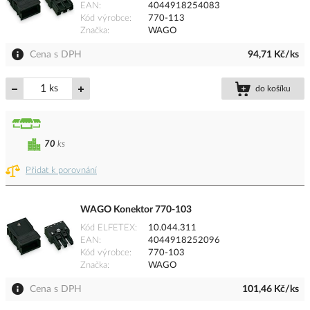
EAN
4044918254083
Kód výrobce
770-113
Značka
WAGO
Cena s DPH
94,71 Kč/ks
ks
do košíku
70
ks
Přidat k porovnání
WAGO Konektor 770-103
Kód ELFETEX
10.044.311
EAN
4044918252096
Kód výrobce
770-103
Značka
WAGO
Cena s DPH
101,46 Kč/ks