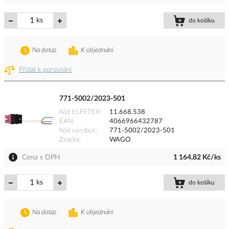
ks
do košíku
Na dotaz
K objednání
Přidat k porovnání
771-5002/2023-501
Kód ELFETEX
11.668.538
EAN
4066966432787
Kód výrobce
771-5002/2023-501
Značka
WAGO
Cena s DPH
1 164,82 Kč/ks
ks
do košíku
Na dotaz
K objednání