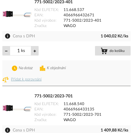
771-5002/2023-401
Kód ELFETEX
11.668.537
EAN
4066966432671
Kód výrobce
771-5002/2023-401
Značka
WAGO
Cena s DPH
1 040,02 Kč/ks
ks
do košíku
Na dotaz
K objednání
Přidat k porovnání
771-5002/2023-701
Kód ELFETEX
11.668.540
EAN
4066966433135
Kód výrobce
771-5002/2023-701
Značka
WAGO
Cena s DPH
1 409,88 Kč/ks