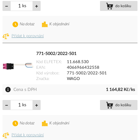
ks
do košíku
Na dotaz
K objednání
Přidat k porovnání
771-5002/2022-501
Kód ELFETEX
11.668.530
EAN
4066966432558
Kód výrobce
771-5002/2022-501
Značka
WAGO
Cena s DPH
1 164,82 Kč/ks
ks
do košíku
Na dotaz
K objednání
Přidat k porovnání