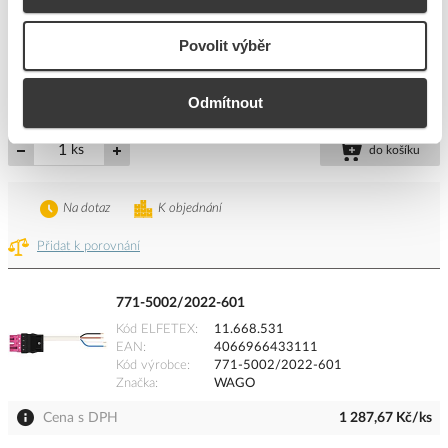
Kód ELFETEX
11.668.532
EAN
4066966433302
Povolit výběr
Kód výrobce
771-5002/2022-701
Značka
WAGO
Odmítnout
Cena s DPH
1 409,88 Kč/ks
ks
do košíku
Na dotaz
K objednání
Přidat k porovnání
771-5002/2022-601
Kód ELFETEX
11.668.531
EAN
4066966433111
Kód výrobce
771-5002/2022-601
Značka
WAGO
Cena s DPH
1 287,67 Kč/ks