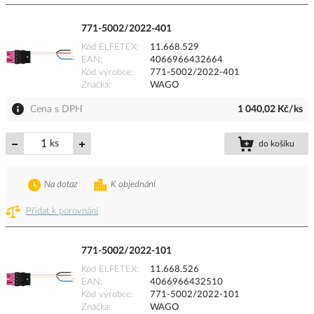
771-5002/2022-401
Kód ELFETEX
11.668.529
EAN
4066966432664
Kód výrobce
771-5002/2022-401
Značka
WAGO
Cena s DPH
1 040,02 Kč/ks
ks
do košíku
Na dotaz
K objednání
Přidat k porovnání
771-5002/2022-101
Kód ELFETEX
11.668.526
EAN
4066966432510
Kód výrobce
771-5002/2022-101
Značka
WAGO