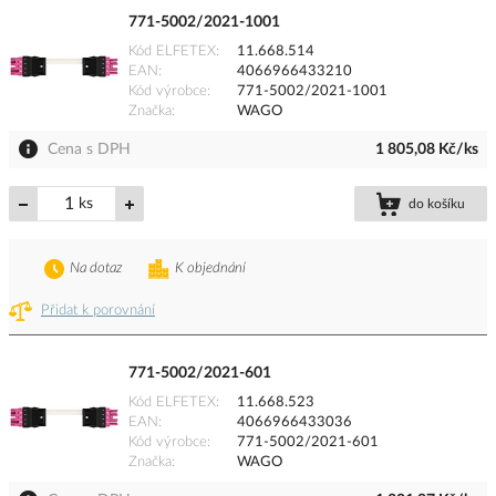
771-5002/2021-1001
Kód ELFETEX
11.668.514
EAN
4066966433210
Kód výrobce
771-5002/2021-1001
Značka
WAGO
Cena s DPH
1 805,08 Kč/ks
ks
do košíku
Na dotaz
K objednání
Přidat k porovnání
771-5002/2021-601
Kód ELFETEX
11.668.523
EAN
4066966433036
Kód výrobce
771-5002/2021-601
Značka
WAGO