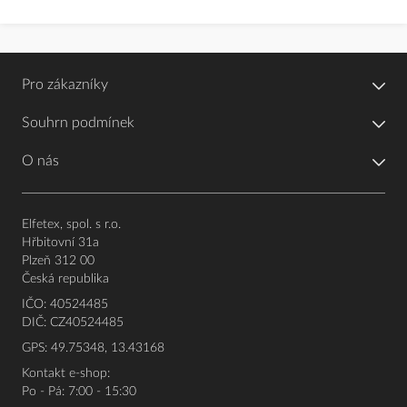
Pro zákazníky
Souhrn podmínek
O nás
Elfetex, spol. s r.o.
Hřbitovní 31a
Plzeň 312 00
Česká republika
IČO: 40524485
DIČ: CZ40524485
GPS: 49.75348, 13.43168
Kontakt e-shop:
Po - Pá: 7:00 - 15:30