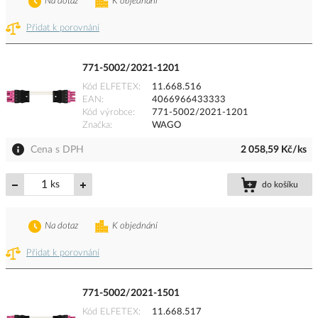
Na dotaz
K objednání
Přidat k porovnání
771-5002/2021-1201
Kód ELFETEX
11.668.516
EAN
4066966433333
Kód výrobce
771-5002/2021-1201
Značka
WAGO
Cena s DPH
2 058,59 Kč/ks
ks
do košíku
Na dotaz
K objednání
Přidat k porovnání
771-5002/2021-1501
Kód ELFETEX
11.668.517