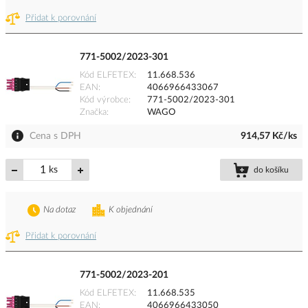
Přidat k porovnání
771-5002/2023-301
Kód ELFETEX
11.668.536
EAN
4066966433067
Kód výrobce
771-5002/2023-301
Značka
WAGO
Cena s DPH
914,57 Kč/ks
ks
do košíku
Na dotaz
K objednání
Přidat k porovnání
771-5002/2023-201
Kód ELFETEX
11.668.535
EAN
4066966433050