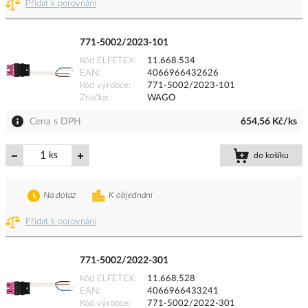
Přidat k porovnání
771-5002/2023-101
Kód ELFETEX
11.668.534
EAN
4066966432626
Kód výrobce
771-5002/2023-101
Značka
WAGO
Cena s DPH
654,56 Kč/ks
ks
do košíku
Na dotaz
K objednání
Přidat k porovnání
771-5002/2022-301
Kód ELFETEX
11.668.528
EAN
4066966433241
Kód výrobce
771-5002/2022-301