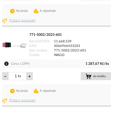
Na dotaz
K objednání
Přidat k porovnání
771-5002/2023-601
Kód ELFETEX
11.668.539
EAN
4066966433203
Kód výrobce
771-5002/2023-601
Značka
WAGO
Cena s DPH
1 287,67 Kč/ks
ks
do košíku
Na dotaz
K objednání
Přidat k porovnání