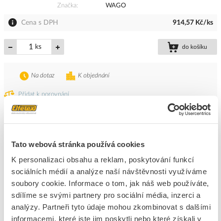
Značka
WAGO
Cena s DPH
914,57 Kč/ks
ks
do košíku
Na dotaz
K objednání
Přidat k porovnání
771-5002/2022-201
Kód ELFETEX
11.668.527
Tato webová stránka používá cookies
EAN
4066966433234
Kód výrobce
771-5002/2022-201
K personalizaci obsahu a reklam, poskytování funkcí
Značka
WAGO
sociálních médií a analýze naší návštěvnosti využíváme
Cena s DPH
784,56 Kč/ks
soubory cookie. Informace o tom, jak náš web používáte,
sdílíme se svými partnery pro sociální média, inzerci a
ks
do košíku
analýzy. Partneři tyto údaje mohou zkombinovat s dalšími
informacemi, které jste jim poskytli nebo které získali v