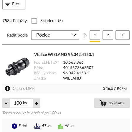
Filtr
7584 Položky
Skladem
(5)
Stránka
Právě si prohlížíte stránk
Stránka
Strá
Další
Řadit podle
1
2
Vidlice WIELAND 96.042.4153.1
Kód ELFETEX
10.563.366
EAN
4015573863507
Kód výrobce
96.042.4153.1
Značka
WIELAND
Cena s DPH
346,57 Kč/ks
ks
do košíku
Tento produkt je v balení po 100 ks
5
dní
47
ks
98
ks