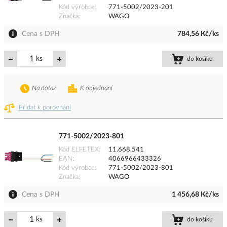
Kód výrobce
771-5002/2023-201
Značka
WAGO
Cena s DPH
784,56 Kč/ks
ks
do košíku
Na dotaz
K objednání
Přidat k porovnání
771-5002/2023-801
Kód ELFETEX
11.668.541
EAN
4066966433326
Kód výrobce
771-5002/2023-801
Značka
WAGO
Cena s DPH
1 456,68 Kč/ks
ks
do košíku