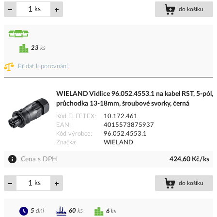
ks
do košíku
23
ks
Přidat k porovnání
WIELAND Vidlice 96.052.4553.1 na kabel RST, 5-pól,
průchodka 13-18mm, šroubové svorky, černá
Kód ELFETEX
10.172.461
EAN
4015573875937
Kód výrobce
96.052.4553.1
Značka
WIELAND
Cena s DPH
424,60 Kč/ks
ks
do košíku
5
dní
60
ks
6
ks