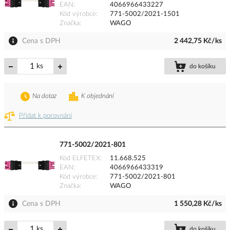
EAN
4066966433227
Kód výrobce
771-5002/2021-1501
Značka
WAGO
Cena s DPH
2 442,75 Kč/ks
ks
do košíku
Na dotaz
K objednání
Přidat k porovnání
771-5002/2021-801
Kód ELFETEX
11.668.525
EAN
4066966433319
Kód výrobce
771-5002/2021-801
Značka
WAGO
Cena s DPH
1 550,28 Kč/ks
ks
do košíku