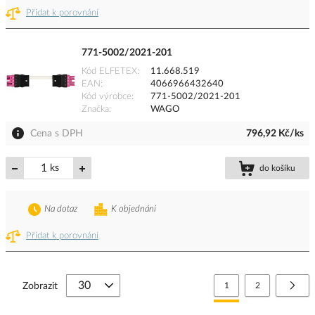
Přidat k porovnání
771-5002/2021-201
Kód ELFETEX
11.668.519
EAN
4066966432640
Kód výrobce
771-5002/2021-201
Značka
WAGO
Cena s DPH
796,92 Kč/ks
ks
do košíku
Na dotaz
K objednání
Přidat k porovnání
Stránka
Právě si prohlížíte stránk
Stránka
Strá
Další
Zobrazit
1
2