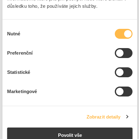
důsledku toho, že používáte jejich služby.
Na dotaz
K objednání
Přidat k porovnání
Výběr
Nutné
souhlasu
771-5002/2022-801
Kód ELFETEX
11.668.533
EAN
4066966433142
Preferenční
Kód výrobce
771-5002/2022-801
Značka
WAGO
Statistické
Cena s DPH
1 456,68 Kč/ks
ks
do košíku
Marketingové
Na dotaz
K objednání
Zobrazit detaily
Přidat k porovnání
Povolit vše
771-5002/2022-701