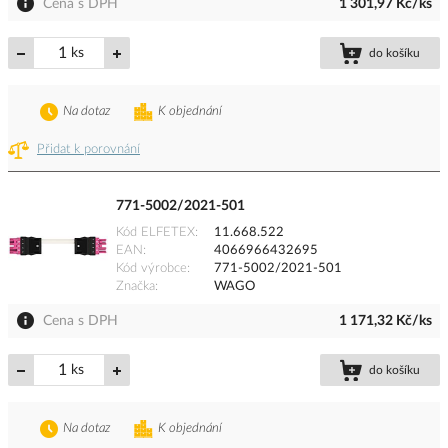
Cena s DPH
1 301,97 Kč/ks
ks
do košíku
Na dotaz
K objednání
Přidat k porovnání
771-5002/2021-501
Kód ELFETEX
11.668.522
EAN
4066966432695
Kód výrobce
771-5002/2021-501
Značka
WAGO
Cena s DPH
1 171,32 Kč/ks
ks
do košíku
Na dotaz
K objednání