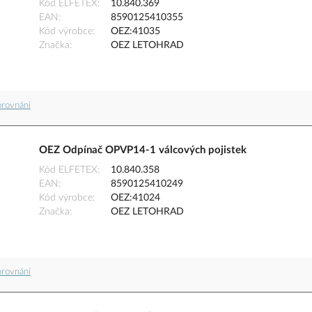
Kód ELFETEX
10.840.369
EAN
8590125410355
Kód výrobce
OEZ:41035
Značka
OEZ LETOHRAD
orovnání
OEZ Odpínač OPVP14-1 válcových pojistek
Kód ELFETEX
10.840.358
EAN
8590125410249
Kód výrobce
OEZ:41024
Značka
OEZ LETOHRAD
orovnání