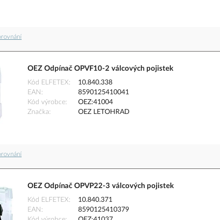
orovnání
OEZ Odpínač OPVF10-2 válcových pojistek
Kód ELFETEX
10.840.338
EAN
8590125410041
Kód výrobce
OEZ:41004
Značka
OEZ LETOHRAD
orovnání
OEZ Odpínač OPVP22-3 válcových pojistek
Kód ELFETEX
10.840.371
EAN
8590125410379
Kód výrobce
OEZ:41037