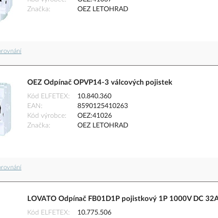
Značka
OEZ LETOHRAD
orovnání
OEZ Odpínač OPVP14-3 válcových pojistek
Kód ELFETEX
10.840.360
EAN
8590125410263
Kód výrobce
OEZ:41026
Značka
OEZ LETOHRAD
orovnání
LOVATO Odpínač FB01D1P pojistkový 1P 1000V DC 32
Kód ELFETEX
10.775.506