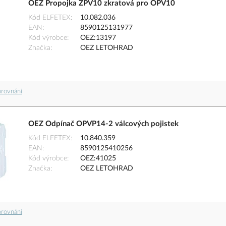
OEZ Propojka ZPV10 zkratová pro OPV10
Kód ELFETEX
10.082.036
EAN
8590125131977
Kód výrobce
OEZ:13197
Značka
OEZ LETOHRAD
orovnání
OEZ Odpínač OPVP14-2 válcových pojistek
Kód ELFETEX
10.840.359
EAN
8590125410256
Kód výrobce
OEZ:41025
Značka
OEZ LETOHRAD
orovnání