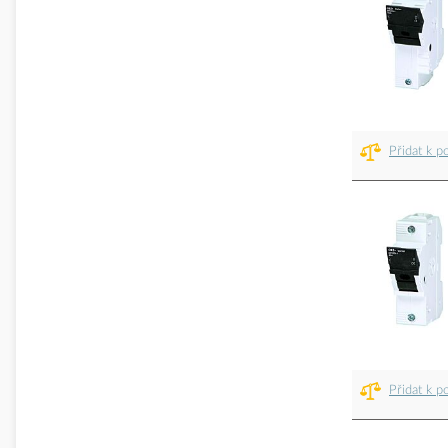
Přidat k p
Přidat k p