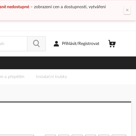
sně nedostupné
– zobrazení cen a dostupnosti, vytváření
×
Přihlásit/Registrovat
em a přepětím
Instalační trubky