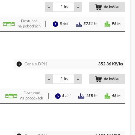
ks
do košíku
Dostupné
5
dní
96
ks
5731
ks
na pobočkách
Cena s DPH
352,36 Kč/ks
ks
do košíku
Dostupné
5
dní
46
ks
158
ks
na pobočkách