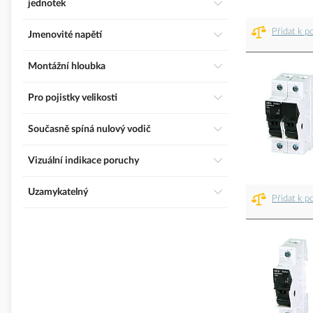
jednotek
Přidat k p
Jmenovité napětí
Montážní hloubka
Pro pojistky velikosti
Současně spíná nulový vodič
Vizuální indikace poruchy
Uzamykatelný
Přidat k p