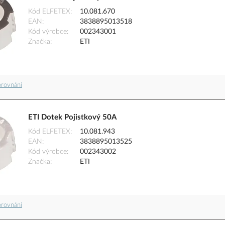
Kód ELFETEX
10.081.670
EAN
3838895013518
Kód výrobce
002343001
Značka
ETI
orovnání
ETI Dotek Pojistkový 50A
Kód ELFETEX
10.081.943
EAN
3838895013525
Kód výrobce
002343002
Značka
ETI
orovnání