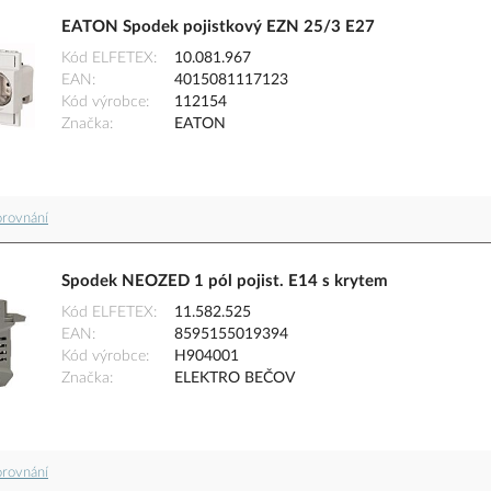
EATON Spodek pojistkový EZN 25/3 E27
Kód ELFETEX
10.081.967
EAN
4015081117123
Kód výrobce
112154
Značka
EATON
orovnání
Spodek NEOZED 1 pól pojist. E14 s krytem
Kód ELFETEX
11.582.525
EAN
8595155019394
Kód výrobce
H904001
Značka
ELEKTRO BEČOV
orovnání