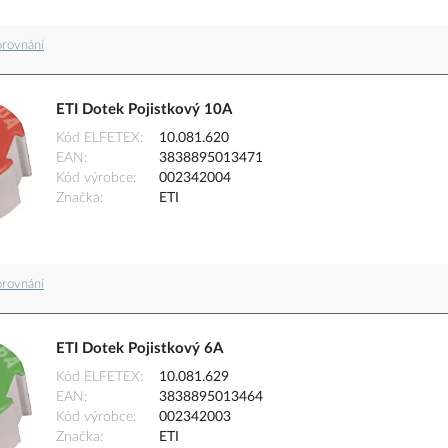
orovnání
ETI Dotek Pojistkový 10A
Kód ELFETEX
10.081.620
EAN
3838895013471
Kód výrobce
002342004
Značka
ETI
orovnání
ETI Dotek Pojistkový 6A
Kód ELFETEX
10.081.629
EAN
3838895013464
Kód výrobce
002342003
Značka
ETI