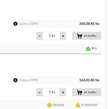
Cena s DPH
260,38 Kč/ks
ks
do košíku
9
ks
Cena s DPH
162,41 Kč/ks
ks
do košíku
Na dotaz
K objednání