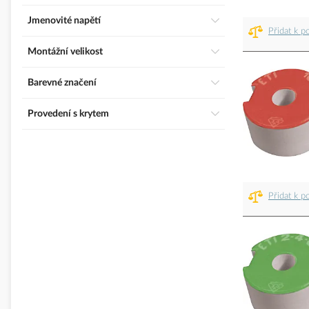
Jmenovité napětí
Přidat k p
Montážní velikost
Barevné značení
Provedení s krytem
Přidat k p