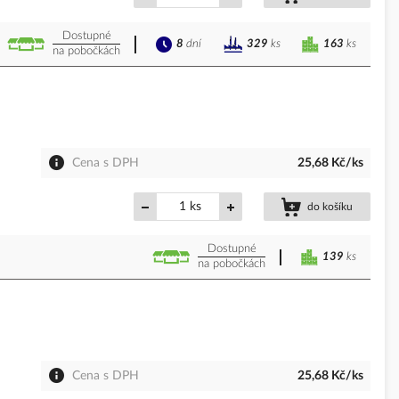
Dostupné
8
dní
163
ks
329
ks
na pobočkách
Cena s DPH
25,68 Kč/ks
ks
do košíku
Dostupné
139
ks
na pobočkách
Cena s DPH
25,68 Kč/ks