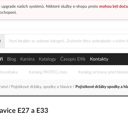
 upgrade našich systémů. Některé služby e-shopu proto
mohou být doča
ochopení.
×
ky a hlavice E27 a E33
ři
Blog
Kariéra
Katalogy
Časopis Elfík
Kontakty
tovoltaika
Katalog PROTEC.class
Katalog ochrany před blesk
enství
Pojistkové držáky, spodky a hlavice
Pojistkové držáky spodky a hl
lavice E27 a E33