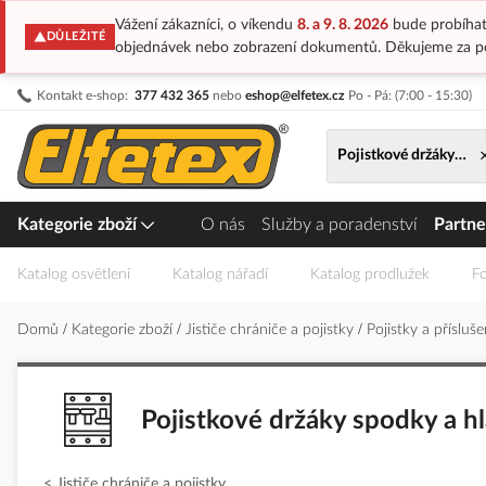
Vážení zákazníci, o víkendu
8. a 9. 8. 2026
bude probíhat
DŮLEŽITÉ
objednávek nebo zobrazení dokumentů. Děkujeme za p
Přejít
Kontakt e-shop:
377 432 365
nebo
eshop@elfetex.cz
Po - Pá: (7:00 - 15:30)
na
obsah
Pojistkové držáky spod
Kategorie zboží
O nás
Služby a poradenství
Partne
Katalog osvětlení
Katalog nářadí
Katalog prodlužek
Fo
Domů
Kategorie zboží
Jističe chrániče a pojistky
Pojistky a přísluš
Pojistkové držáky spodky a h
Jističe chrániče a pojistky