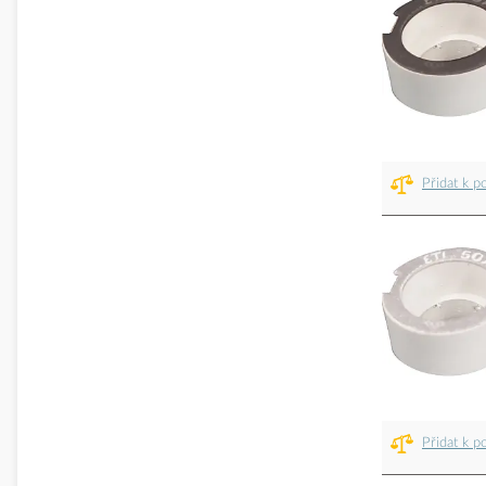
Přidat k p
Přidat k p