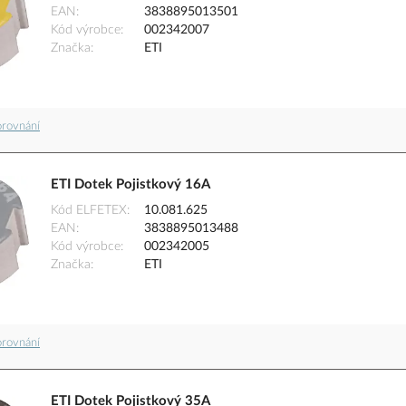
EAN
3838895013501
Kód výrobce
002342007
Značka
ETI
orovnání
ETI Dotek Pojistkový 16A
Kód ELFETEX
10.081.625
EAN
3838895013488
Kód výrobce
002342005
Značka
ETI
orovnání
ETI Dotek Pojistkový 35A