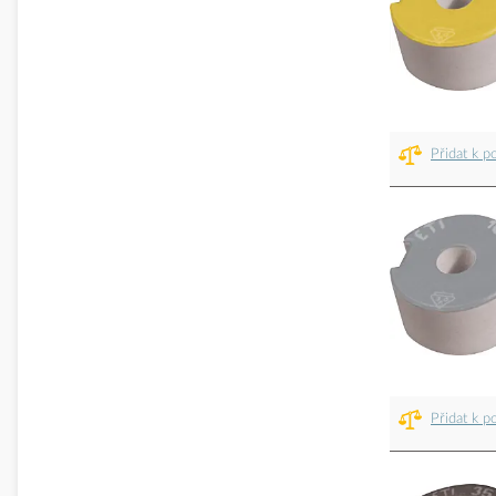
Přidat k p
Přidat k p