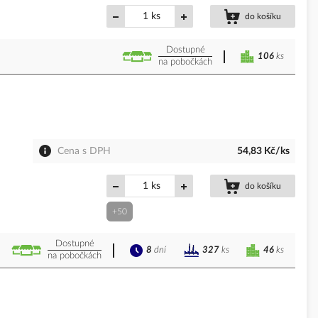
ks
do košíku
Dostupné
106
ks
na pobočkách
Cena s DPH
54,83 Kč/ks
ks
do košíku
+50
Dostupné
8
dní
46
ks
327
ks
na pobočkách