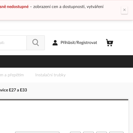
sně nedostupné
– zobrazení cen a dostupnosti, vytváření
×
Přihlásit/Registrovat
em a přepětím
Instalační trubky
avice E27 a E33