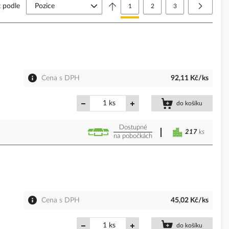
Stránka
t podle
Právě si prohlížíte stránku
Stránka
Stránka
Stránka
Další
1
2
3
Cena s DPH
92,11 Kč/ks
ks
do košíku
Dostupné
217
ks
na pobočkách
Cena s DPH
45,02 Kč/ks
ks
do košíku