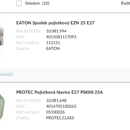
Skladem
(10)
Řadi
EATON Spodek pojistkový EZN 25 E27
Kód ELFETEX
10.081.994
EAN
4015081117093
Kód výrobce
112151
Značka
EATON
orovnání
PROTEC Pojistková hlavice E27 PSKKII 25A
Kód ELFETEX
10.081.648
EAN
4016705100262
Kód výrobce
05100026
Značka
PROTEC.CLASS