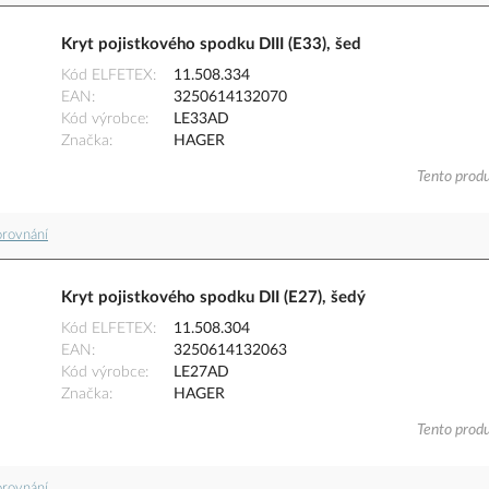
Kryt pojistkového spodku DIII (E33), šed
Kód ELFETEX
11.508.334
EAN
3250614132070
Kód výrobce
LE33AD
Značka
HAGER
Tento produ
orovnání
Kryt pojistkového spodku DII (E27), šedý
Kód ELFETEX
11.508.304
EAN
3250614132063
Kód výrobce
LE27AD
Značka
HAGER
Tento produ
orovnání