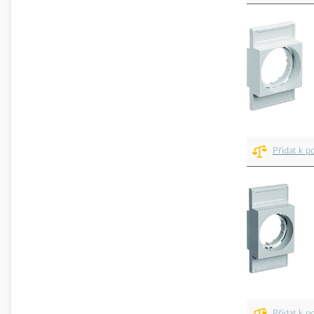
Přidat k p
Přidat k p