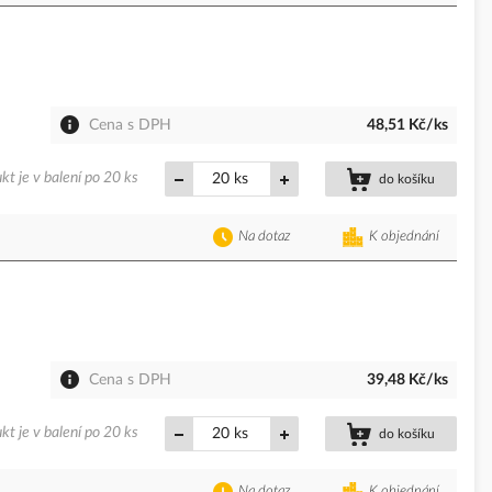
Cena s DPH
48,51 Kč/ks
kt je v balení po 20 ks
ks
do košíku
Na dotaz
K objednání
Cena s DPH
39,48 Kč/ks
kt je v balení po 20 ks
ks
do košíku
Na dotaz
K objednání