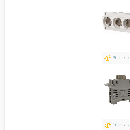
Přidat k p
Přidat k p