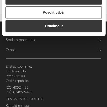
Povolit výběr
Odmítnout
Pro zákazníky
Souhrn podmínek
O nás
Elfetex, spol. s r.o.
Hřbitovní 31a
Plzeň 312 00
Česká republika
IČO: 40524485
DIČ: CZ40524485
GPS: 49.75348, 13.43168
Kontakt e-shop: