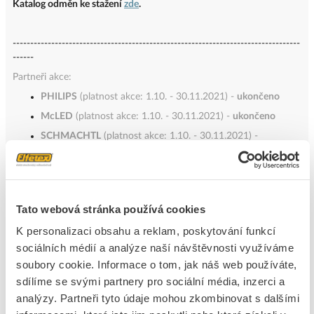
Katalog odměn ke stažení
zde
.
----------------------------------------------------------------------------------
------
Partneři akce:
PHILIPS
(platnost akce: 1.10. - 30.11.2021) -
ukončeno
McLED
(platnost akce: 1.10. - 30.11.2021) -
ukončeno
SCHMACHTL
(platnost akce: 1.10. - 30.11.2021) -
ukončeno
TREVOS
(platnost akce: 1.9. - 30.11.2021) -
ukončeno
SCHNEIDER
(platnost akce: 1.9. - 30.11.2021) -
ukončeno
Tato webová stránka používá cookies
LEDKO
(platnost akce: 1.9. - 30.11.2021) -
ukončeno
HAGER
(platnost akce: 1.9. - 30.11.2021) -
ukončeno
K personalizaci obsahu a reklam, poskytování funkcí
sociálních médií a analýze naší návštěvnosti využíváme
ARKYS
(platnost akce: 1.9. - 31.10.2021) -
ukončeno
soubory cookie. Informace o tom, jak náš web používáte,
FAMATEL
(platnost akce: 1.9. - 31.10.2021) -
ukončeno
sdílíme se svými partnery pro sociální média, inzerci a
EATON
(platnost akce: 1.8. - 30.9.2021) -
ukončeno
analýzy. Partneři tyto údaje mohou zkombinovat s dalšími
FRÄNKISCHE
(platnost akce: 1.8. - 30.9.2021) -
ukončeno