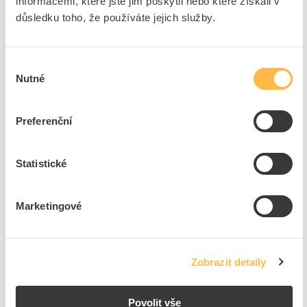
informacemi, které jste jim poskytli nebo které získali v
WEIDMÜLLER
(platnost akce: 1.7. - 30.9.2021) -
ukončeno
důsledku toho, že používáte jejich služby.
MODUS
(platnost akce: 1.6. - 30.9.2021) -
ukončeno
ELEMAN
(platnost akce: 1.7. - 31.8.2021) -
ukončeno
Výběr
OEZ
(platnost akce: 1.6. - 31.7.2021) -
ukončeno
Nutné
souhlasu
HAGER
(platnost akce: 1.6. - 31.7.2021) -
ukončeno
LEDKO
(platnost akce: 1.6. - 30.6.2021) -
ukončeno
Preferenční
Statistické
Marketingové
Zobrazit detaily
Povolit vše