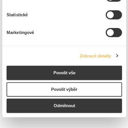
Vhodné pro bezpečnostní
Ne
funkce
Statistické
S indikací stavu
Ne
Nucené otevření
Ne
Marketingové
Výstup elektronický
Ne
Spínací funkce, aretační
Ne
Zobrazit detaily
Ke stažení
Povolit vše
Povolit výběr
Technické dokumenty
Technická specifikace.pdf
Odmítnout