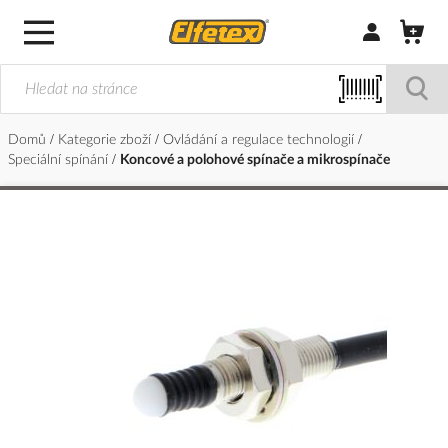
Přihlásit/Regi
Domů
Kategorie zboží
Ovládání a regulace technologií
Speciální spínání
Koncové a polohové spínače a mikrospínače
Přeskočit
na
konec
galerie
s
obrázky