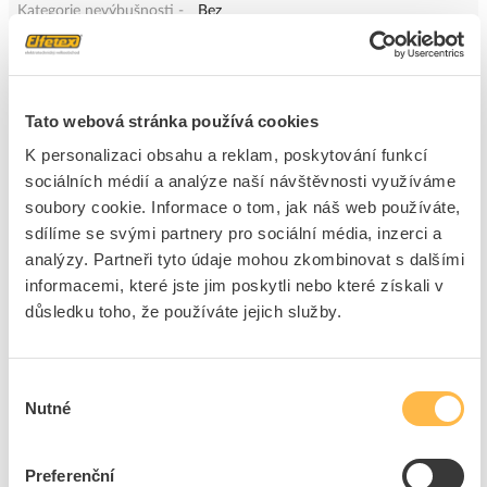
Kategorie nevýbušnosti -
Bez
plyn
Kategorie nevýbušnosti -
Bez
prach
Konstrukční typ krytu
Ostatní, jiné
Tato webová stránka používá cookies
Stupeň krytí (IP)
IP67
K personalizaci obsahu a reklam, poskytování funkcí
Typ ovládacího prvku
Píst s pružinou
sociálních médií a analýze naší návštěvnosti využíváme
soubory cookie. Informace o tom, jak náš web používáte,
Verze rozhraní
Bez
sdílíme se svými partnery pro sociální média, inzerci a
Jmen.prac.proud Ie DC-
0.03 A
analýzy. Partneři tyto údaje mohou zkombinovat s dalšími
13, 24 V
informacemi, které jste jim poskytli nebo které získali v
Průměr čidla
5 mm
důsledku toho, že používáte jejich služby.
Délka snímače
24.5 mm
Okolní teplota při provozu
-10 - 70 °C
Počet rozpínacích
1
Výběr
kontaktů
Nutné
souhlasu
Uspořádání dotykového
Ostatní, jiné
elementu
Preferenční
Druh ochrany ( NEMA)
Ostatní, jiné