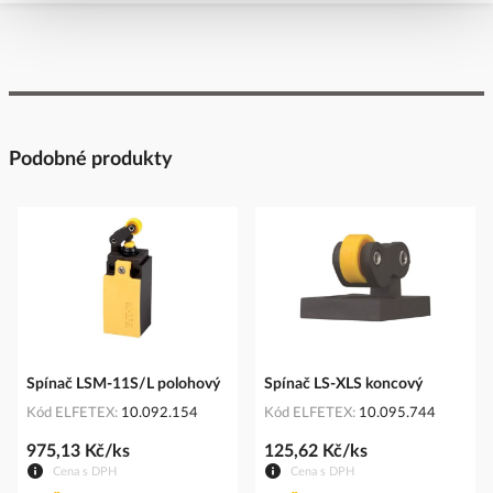
Podobné produkty
Spínač LSM-11S/L polohový
Spínač LS-XLS koncový
Kód ELFETEX
10.092.154
Kód ELFETEX
10.095.744
975,13 Kč/ks
125,62 Kč/ks
Cena s DPH
Cena s DPH