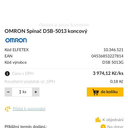
Přeskočit
Obrázek je pouze ilustrativní.
na
OMRON Spínač D5B-5013 koncový
začátek
galerie
s
Kód ELFETEX
10.346.521
obrázky
EAN
04536853227814
Kód výrobce
D5B 5013G
3 974,12 Kč/ks
Cena s DPH
Recyklační poplatek vč. DPH
0,18 Kč
ks
do košíku
Přidat k porovnání
K objednání
Přibližný termín dodání.
Na dotaz