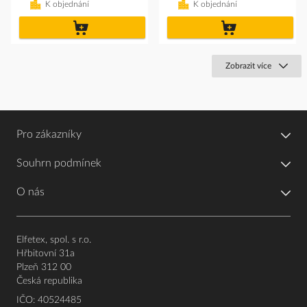
K objednání
K objednání
do
do
košíku
košíku
Zobrazit více
Pro zákazníky
Souhrn podmínek
O nás
Elfetex, spol. s r.o.
Hřbitovní 31a
Plzeň 312 00
Česká republika
IČO: 40524485