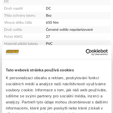
DC
Druh napětí
DC
Třída ochrany laseru
Bez
Vlnová délka čidla
650 Nm
Druh světla
Červené světlo nepolarizované
Počet AWG
27
Materiál pláště kabelu
PVC
Stupeň krytí (IP)
IP67
Druh ochrany ( NEMA)
Ostatní, jiné
Vhodné pro bezpečnostní
Ne
Tato webová stránka používá cookies
funkce
S časovou funkcí
Ne
K personalizaci obsahu a reklam, poskytování funkcí
sociálních médií a analýze naší návštěvnosti využíváme
S monitorovací funkcí
Ne
navazujících zařízení
soubory cookie. Informace o tom, jak náš web používáte,
sdílíme se svými partnery pro sociální média, inzerci a
S blokováním opětovného
Ne
zapnutí
analýzy. Partneři tyto údaje mohou zkombinovat s dalšími
informacemi, které jste jim poskytli nebo které získali v
Předběžné oznámení
Ne