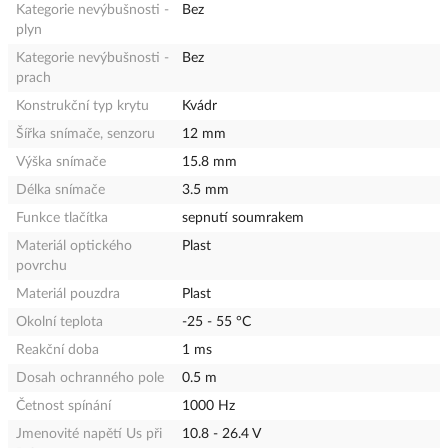
Kategorie nevýbušnosti -
Bez
plyn
Kategorie nevýbušnosti -
Bez
prach
Konstrukční typ krytu
Kvádr
Šířka snímače, senzoru
12 mm
Výška snímače
15.8 mm
Délka snímače
3.5 mm
Funkce tlačítka
sepnutí soumrakem
Materiál optického
Plast
povrchu
Materiál pouzdra
Plast
Okolní teplota
-25 - 55 °C
Reakční doba
1 ms
Dosah ochranného pole
0.5 m
Četnost spínání
1000 Hz
Jmenovité napětí Us při
10.8 - 26.4 V