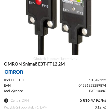
s
obrázky
Přeskočit
Obrázek je pouze ilustrativní.
na
OMRON Snímač E3T-FT12 2M
začátek
galerie
s
Kód ELFETEX
10.349.122
obrázky
EAN
04536853289874
Kód výrobce
E3T 1008C
5 816,47 Kč/ks
Cena s DPH
Recyklační poplatek vč. DPH
0,12 Kč