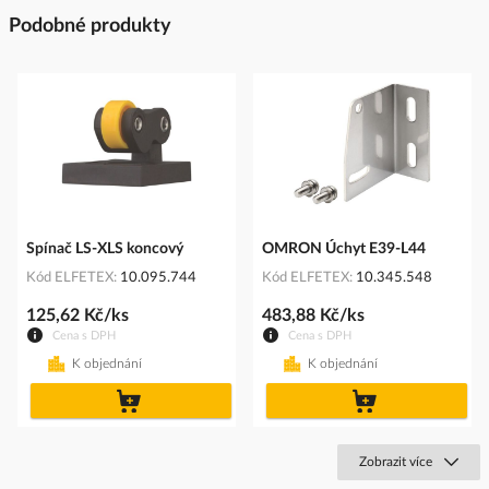
Podobné produkty
Spínač LS-XLS koncový
OMRON Úchyt E39-L44
Kód ELFETEX
10.095.744
Kód ELFETEX
10.345.548
125,62 Kč/ks
483,88 Kč/ks
Cena s DPH
Cena s DPH
K objednání
K objednání
do
do
košíku
košíku
Zobrazit více