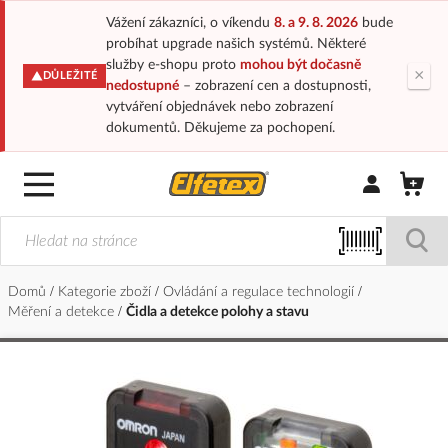
Vážení zákazníci, o víkendu
8. a 9. 8. 2026
bude
probíhat upgrade našich systémů. Některé
služby e-shopu proto
mohou být dočasně
×
DŮLEŽITÉ
nedostupné
– zobrazení cen a dostupnosti,
vytváření objednávek nebo zobrazení
dokumentů. Děkujeme za pochopení.
Přihlásit/Regi
Domů
Kategorie zboží
Ovládání a regulace technologií
Měření a detekce
Čidla a detekce polohy a stavu
Přeskočit
na
konec
galerie