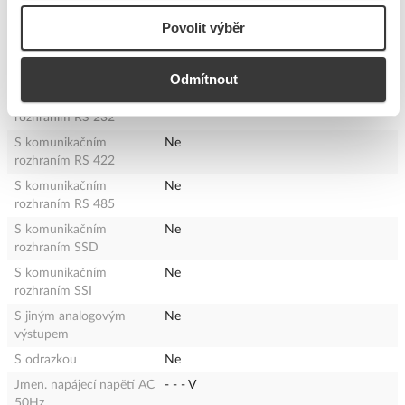
S komunikačním
Ne
Povolit výběr
rozhraním INTERBUS
S komunikačním
Ne
rozhraním PROFIBUS
Odmítnout
S komunikačním
Ne
rozhraním RS 232
S komunikačním
Ne
rozhraním RS 422
S komunikačním
Ne
rozhraním RS 485
S komunikačním
Ne
rozhraním SSD
S komunikačním
Ne
rozhraním SSI
S jiným analogovým
Ne
výstupem
S odrazkou
Ne
Jmen. napájecí napětí AC
- - - V
50Hz