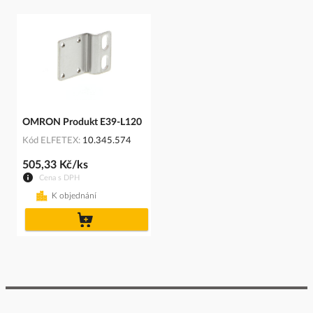
OMRON Produkt E39-L120
Kód ELFETEX
10.345.574
505,33 Kč/ks
Cena s DPH
K objednání
do
košíku