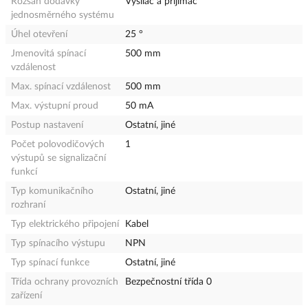
Rozsah dodávky
Vysílač a přijímač
jednosměrného systému
Úhel otevření
25 °
Jmenovitá spínací
500 mm
vzdálenost
Max. spínací vzdálenost
500 mm
Max. výstupní proud
50 mA
Postup nastavení
Ostatní, jiné
Počet polovodičových
1
výstupů se signalizační
funkcí
Typ komunikačního
Ostatní, jiné
rozhraní
Typ elektrického připojení
Kabel
Typ spínacího výstupu
NPN
Typ spínací funkce
Ostatní, jiné
Třída ochrany provozních
Bezpečnostní třída 0
zařízení