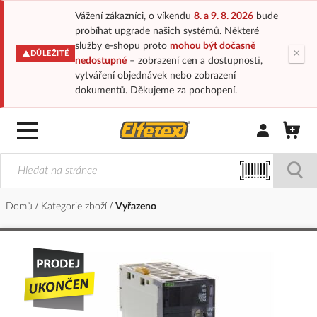
Vážení zákazníci, o víkendu
8. a 9. 8. 2026
bude
probíhat upgrade našich systémů. Některé
služby e-shopu proto
mohou být dočasně
×
DŮLEŽITÉ
nedostupné
– zobrazení cen a dostupnosti,
vytváření objednávek nebo zobrazení
dokumentů. Děkujeme za pochopení.
Přihlásit/Regi
Domů
Kategorie zboží
Vyřazeno
Přeskočit
na
konec
galerie
s