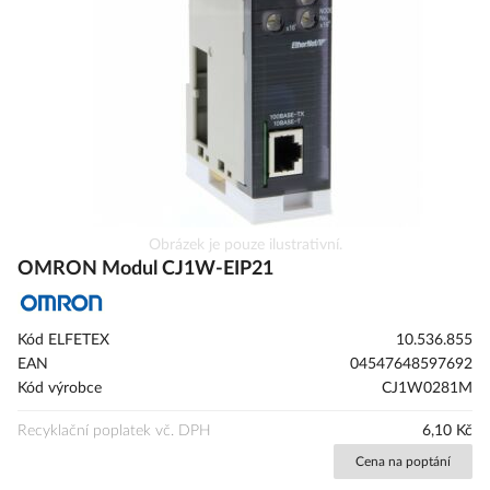
obrázky
Přeskočit
Obrázek je pouze ilustrativní.
na
OMRON Modul CJ1W-EIP21
začátek
galerie
s
Kód ELFETEX
10.536.855
obrázky
EAN
04547648597692
Kód výrobce
CJ1W0281M
Recyklační poplatek vč. DPH
6,10 Kč
Cena na poptání