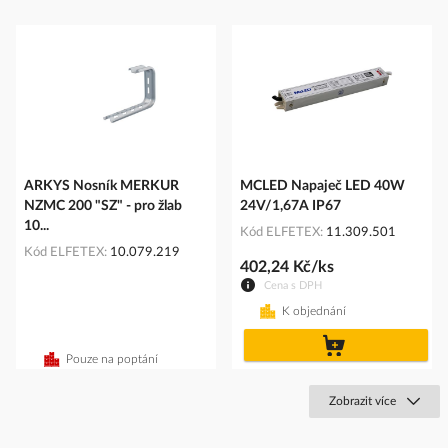
ARKYS Nosník MERKUR
MCLED Napaječ LED 40W
NZMC 200 "SZ" - pro žlab
24V/1,67A IP67
10...
Kód ELFETEX
11.309.501
Kód ELFETEX
10.079.219
402,24 Kč/ks
Cena s DPH
K objednání
do
košíku
Pouze na poptání
Zobrazit více