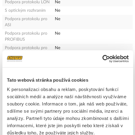
Podpora protokolu LON
Ne
S optickým rozhraním
Ne
Podpora protokolu pro
Ne
ASI
Podpora protokolu pro
Ne
PROFIBUS
Podpora protokolu pro
Ne
CAN
Podpora protokolu pro
Ne
INTERBUS
Podpora protokolu pro
Ne
Tato webová stránka používá cookies
EIB / KNX
K personalizaci obsahu a reklam, poskytování funkcí
Podpora protokolu pro
Ne
sociálních médií a analýze naší návštěvnosti využíváme
MODBUS
soubory cookie. Informace o tom, jak náš web používáte,
Podpora protokolu pro
Ne
sdílíme se svými partnery pro sociální média, inzerci a
Data-Highway
analýzy. Partneři tyto údaje mohou zkombinovat s dalšími
Podpora protokolu pro
Ne
informacemi, které jste jim poskytli nebo které získali v
DeviceNet
důsledku toho, že používáte jejich služby.
Podpora protokolu pro
Ne