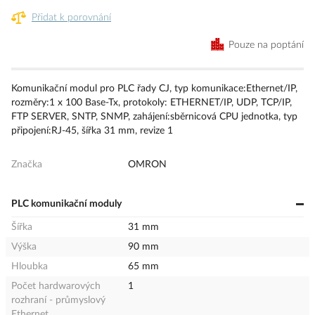
Přidat k porovnání
Pouze na poptání
Komunikační modul pro PLC řady CJ, typ komunikace:Ethernet/IP,
rozměry:1 x 100 Base-Tx, protokoly: ETHERNET/IP, UDP, TCP/IP,
FTP SERVER, SNTP, SNMP, zahájení:sběrnicová CPU jednotka, typ
připojení:RJ-45, šířka 31 mm, revize 1
Značka
OMRON
PLC komunikační moduly
Šířka
31 mm
Výška
90 mm
Hloubka
65 mm
Počet hardwarových
1
rozhraní - průmyslový
Ethernet