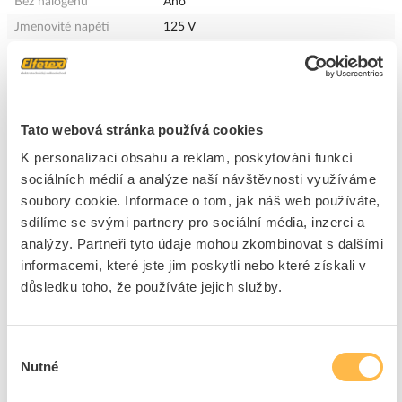
Bez halogenů
Ano
Jmenovité napětí
125 V
Délka kabelu
5 m
Typ kabelu
Multicore
Počet pólů
4
Přípustná vnější teplota
-10 - 80 °C
Tato webová stránka používá cookies
kabelu, v pohybu
K personalizaci obsahu a reklam, poskytování funkcí
Přípustná vnější teplota
-10 - 80 °C
sociálních médií a analýze naší návštěvnosti využíváme
kabelu, pevné uložení
soubory cookie. Informace o tom, jak náš web používáte,
Průchozí odpor
40 MOhm
sdílíme se svými partnery pro sociální média, inzerci a
Materiál povrchu
Ni / Au
analýzy. Partneři tyto údaje mohou zkombinovat s dalšími
kontaktu
informacemi, které jste jim poskytli nebo které získali v
Materiál pláště kabelu
PUR (polyuretan)
důsledku toho, že používáte jejich služby.
Stupeň krytí (IP)
IP67
Konstrukce elektrického
Volný konec
Výběr
konektoru, kryt
Nutné
souhlasu
Návrh připojení k
M12
elektrické síti, strana pole