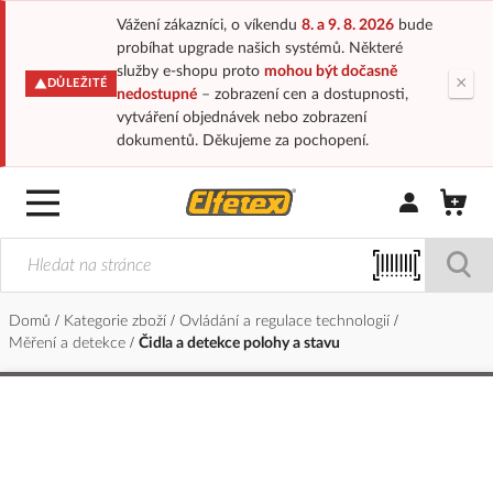
Vážení zákazníci, o víkendu
8. a 9. 8. 2026
bude
probíhat upgrade našich systémů. Některé
služby e-shopu proto
mohou být dočasně
×
DŮLEŽITÉ
nedostupné
– zobrazení cen a dostupnosti,
vytváření objednávek nebo zobrazení
dokumentů. Děkujeme za pochopení.
Přihlásit/Regi
Domů
Kategorie zboží
Ovládání a regulace technologií
Měření a detekce
Čidla a detekce polohy a stavu
Přeskočit
na
konec
galerie