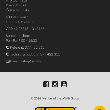
Hřbitovní 31a
Plzeň 312 00
Česká republika
IČO: 40524485
DIČ: CZ40524485
GPS: 49.75348, 13.43168
Kontakt e-shop:
Po - Pá: 7:00 - 15:30
Referent:
377 432 365
Technická podpora: 377 432 311
E-mail:
eshop@elfetex.cz
© 2026 Member of the Würth Group