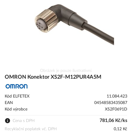
s
obrázky
Přeskočit
Obrázek je pouze ilustrativní.
na
OMRON Konektor XS2F-M12PUR4A5M
začátek
galerie
s
Kód ELFETEX
11.084.423
obrázky
EAN
04548583435087
Kód výrobce
XS2F0691D
781,06 Kč/ks
Cena s DPH
Recyklační poplatek vč. DPH
0,12 Kč