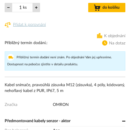
ks
do košíku
Přidat k porovnání
K objednání
Přibližný termín dodání.
Na dotaz
Přibližný termín dodání není znám. Po objednání Vám jej upřesníme.
Dostupnost na pobočce zjistíte v detailu produktu.
Kabel snímače, pravoúhlá zásuvka M12 (zásuvka), 4 póly, kódovaný,
nehořlavý kabel z PUR, IP67, 5 m
Značka
OMRON
Předmontované kabely senzor - aktor