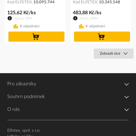
Kód ELFETEX
10.095.744
Kód ELFETEX
10.345.548
125,62 Kč/ks
483,88 Kč/ks
Cena s DPH
Cena s DPH
K objednání
K objednání
do
do
košíku
košíku
Zobrazit více
Pro zákazníky
Souhrn podmínek
O nás
Elfetex, spol. s r.o.