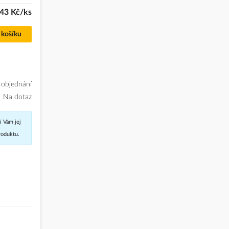
,43 Kč/ks
 košíku
 objednání
Na dotaz
í Vám jej
roduktu.