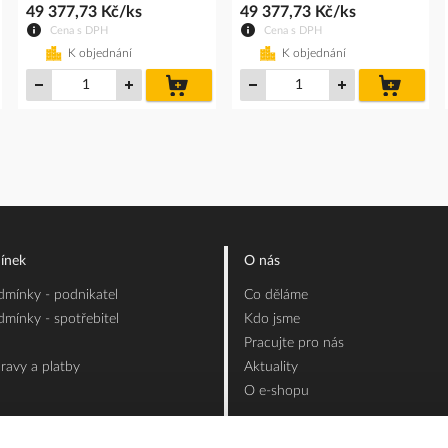
49 377,73 Kč/ks
49 377,73 Kč/ks
Cena s DPH
Cena s DPH
K objednání
K objednání
do
do
íku
košíku
košíku
ínek
O nás
mínky - podnikatel
Co děláme
mínky - spotřebitel
Kdo jsme
Pracujte pro nás
ravy a platby
Aktuality
O e-shopu