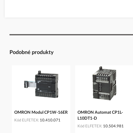
Podobné produkty
OMRON Modul CP1W-16ER
OMRON Automat CP1L-
L10DT1-D
Kód ELFETEX
10.410.071
Kód ELFETEX
10.504.981