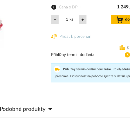
1 249
Cena s DPH
ks
do
Přidat k porovnání
K
Přibližný termín dodání.
Přibližný termín dodání není znám. Po objednán
upřesníme. Dostupnost na pobočce zjistíte v detailu p
Podobné produkty