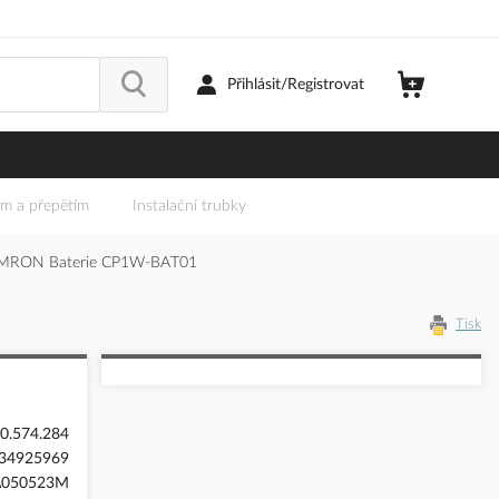
Přihlásit/Registrovat
em a přepětím
Instalační trubky
MRON Baterie CP1W-BAT01
Tisk
0.574.284
34925969
A050523M