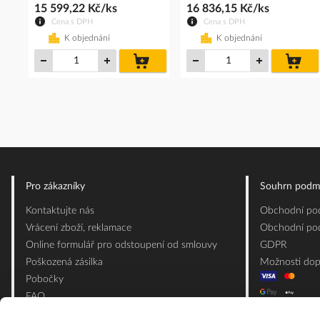
15 599,22 Kč/ks
16 836,15 Kč/ks
Cena s DPH
Cena s DPH
K objednání
K objednání
do
do
košíku
koš
Pro zákazníky
Souhrn podm
Kontaktujte nás
Obchodní pod
Vrácení zboží, reklamace
Obchodní pod
Online formulář pro odstoupení od smlouvy
GDPR
Poškozená zásilka
Možnosti dop
Pobočky
FAQ
Slovník pojmů