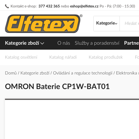
Přejít
Kontakt e-shop:
377 432 365
nebo
eshop@elfetex.cz
Po - Pá: (7:00 - 15:30)
na
obsah
Kategorie
Kategorie zboží
O nás
Služby a poradenství
Partne
Katalog osvětlení
Katalog nářadí
Katalog prodlužek
Fo
Domů
Kategorie zboží
Ovládání a regulace technologií
Elektronika
OMRON Baterie CP1W-BAT01
Přeskočit
na
konec
galerie
s