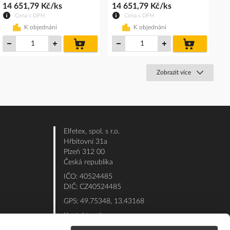
14 651,79 Kč/ks
14 651,79 Kč/ks
Cena s DPH
Cena s DPH
K objednání
K objednání
do
do
košíku
košíku
Zobrazit více
Elfetex, spol. s r.o.
Hřbitovní 31a
Plzeň 312 00
Česká republika
IČO: 40524485
DIČ: CZ40524485
GPS: 49.75348, 13.43168
Kontakt e-shop:
Po - Pá: 7:00 - 15:30