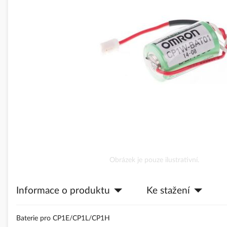
obrázky
Přeskočit
Obrázek je pouze ilustrativní.
na
začátek
Informace o produktu
Ke stažení
galerie
s
obrázky
Baterie pro CP1E/CP1L/CP1H