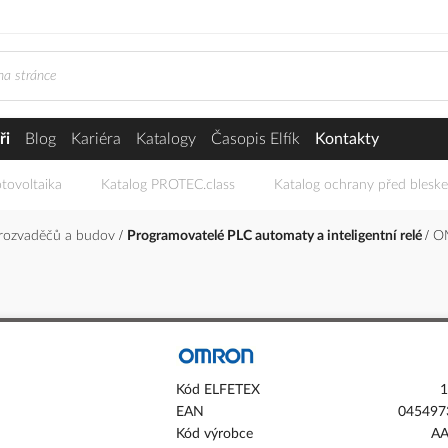
ři
Blog
Kariéra
Katalogy
Časopis Elfík
Kontakty
tovoltaika
Katalog PROTEC.class
Katalog ochrany před blesk
 rozvaděčů a budov
Programovatelé PLC automaty a inteligentní relé
O
Kód ELFETEX
1
EAN
045497
Kód výrobce
A