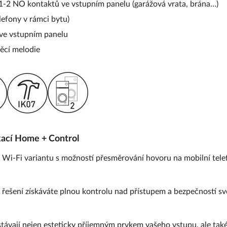
 1-2 NO kontaktů ve vstupním panelu (garážová vrata, brána…)
lefony v rámci bytu)
ve vstupním panelu
ěcí melodie
ikací Home + Control
 Wi-Fi variantu s možností přesměrování hovoru na mobilní tele
řešení získáváte plnou kontrolu nad přístupem a bezpečností 
stávají nejen esteticky příjemným prvkem vašeho vstupu, ale tak