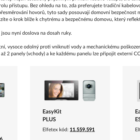
olu přístupu. Bez ohledu na to, zda preferujete tradiční kabelo
přesměrování hovorů, tyto sady posouvají domovní bezpečnost 
zíte o krok blíže k chytrému a bezpečnému domovu, který reflek
 jsou nyní doslova na dosah ruky.
tní, vysoce odolný proti vniknutí vody a mechanickému poškozen
at až 2 panely (vchody) a ke každému panelu lze připojit externí 
EasyKit
E
PLUS
E
Elfetex kód:
11.559.591
El
6