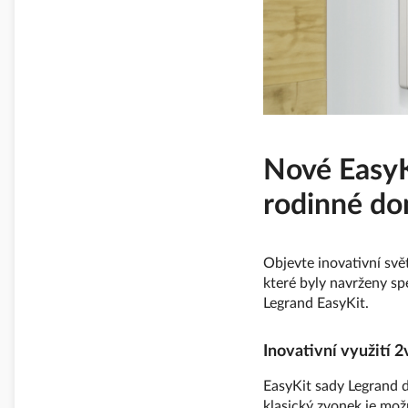
Nové EasyK
rodinné d
Objevte inovativní sv
které byly navrženy sp
Legrand EasyKit.
Inovativní využití 
EasyKit sady Legrand 
klasický zvonek je mo