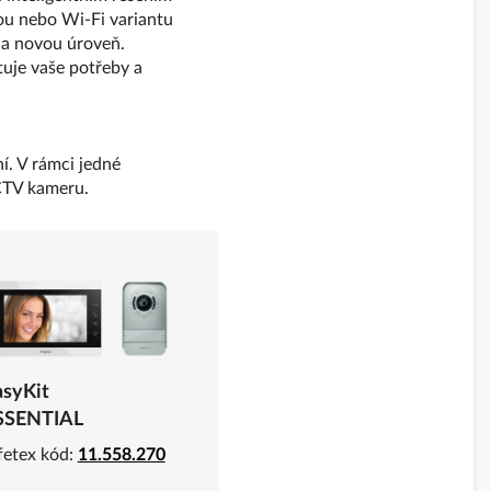
vou nebo Wi-Fi variantu
na novou úroveň.
tuje vaše potřeby a
í. V rámci jedné
CCTV kameru.
asyKit
SSENTIAL
fetex kód:
11.558.270