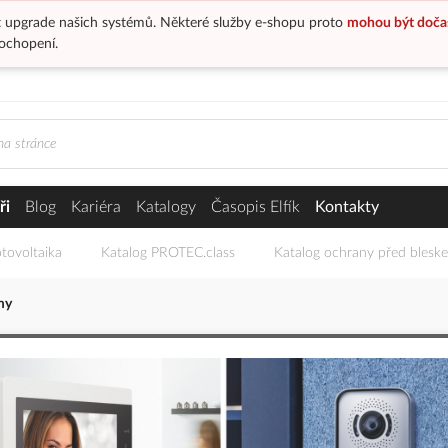
 upgrade našich systémů. Některé služby e-shopu proto
mohou být doča
ochopení.
ři
Blog
Kariéra
Katalogy
Časopis Elfík
Kontakty
tovoltaika
Katalog PROTEC.class
Katalog ochrany před blesk
my