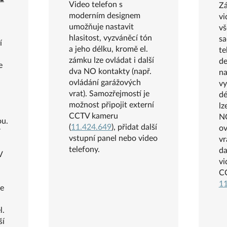
Video telefon s
Zá
moderním designem
vi
umožňuje nastavit
vš
hlasitost, vyzváněcí tón
sa
í
a jeho délku, kromě el.
te
zámku lze ovládat i další
de
e
dva NO kontakty (např.
na
ovládání garážových
vy
vrat). Samozřejmostí je
dé
možnost připojit externí
lz
CCTV kameru
NO
ou.
(
11.424.649
), přidat další
ov
í
vstupní panel nebo video
vr
telefony.
da
V
vi
C
.
11
je
l.
ší