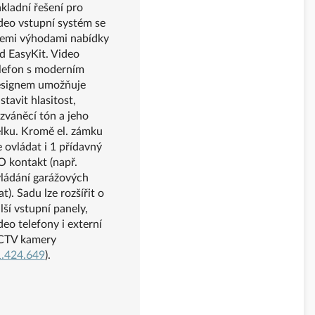
kladní řešení pro
deo vstupní systém se
emi výhodami nabídky
d EasyKit. Video
lefon s moderním
signem umožňuje
stavit hlasitost,
zváněcí tón a jeho
lku. Kromě el. zámku
e ovládat i 1 přídavný
 kontakt (např.
ládání garážových
at). Sadu lze rozšířit o
lší vstupní panely,
deo telefony i externí
CTV kamery
.424.649
).