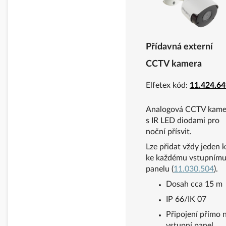
Přídavná externí
CCTV kamera
Elfetex kód:
11.424.64
Analogová CCTV kame
s IR LED diodami pro
noční přísvit.
Lze přidat vždy jeden 
ke každému vstupním
panelu (
11.030.504
).
Dosah cca 15 m
IP 66/IK 07
Připojení přímo 
vstupní panel