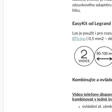
zásuvkového adaptéru 
lištu.
EasyKit od Legrand
Lze je použít i pro ro
BTicino
( 0,5 mm2 – d
Kombinujte a ovláde
Video telefony disponu
kombinovat v jedné ins
ovládání el. zám