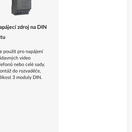
apájecí zdroj na DIN
štu
e použít pro napájení
ídavných video
lefonů nebo celé sady.
ntáž do rozvaděče,
likost 3 moduly DIN.