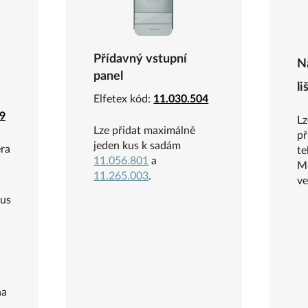
Přídavný vstupní
N
panel
li
Elfetex kód:
11.030.504
9
Lz
Lze přidat maximálně
př
jeden kus k sadám
ra
te
11.056.801
a
Mo
11.265.003
.
ve
kus
u
na