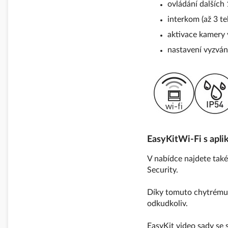
ovládání dalších
interkom (až 3 te
aktivace kamery 
nastavení vyzván
EasyKit
Wi-Fi s apl
V nabídce najdete také
Security.
Díky tomuto chytrému 
odkudkoliv.
EasyKit video sady se 