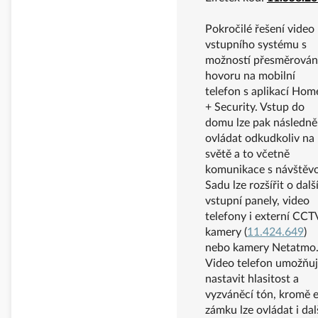
Pokročilé řešení video
vstupního systému s
možností přesměrován
hovoru na mobilní
telefon s aplikací Hom
+ Security. Vstup do
domu lze pak následně
ovládat odkudkoliv na
světě a to včetně
komunikace s návštěv
Sadu lze rozšířit o dalš
vstupní panely, video
telefony i externí CCT
kamery (
11.424.649
)
nebo kamery Netatmo
Video telefon umožňu
nastavit hlasitost a
vyzváněcí tón, kromě e
zámku lze ovládat i dal