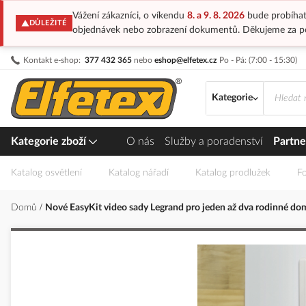
Vážení zákazníci, o víkendu
8. a 9. 8. 2026
bude probíhat
DŮLEŽITÉ
objednávek nebo zobrazení dokumentů. Děkujeme za p
Přejít
Kontakt e-shop:
377 432 365
nebo
eshop@elfetex.cz
Po - Pá: (7:00 - 15:30)
na
obsah
Kategorie
Kategorie zboží
O nás
Služby a poradenství
Partne
Katalog osvětlení
Katalog nářadí
Katalog prodlužek
Fo
Domů
Nové EasyKit video sady Legrand pro jeden až dva rodinné do