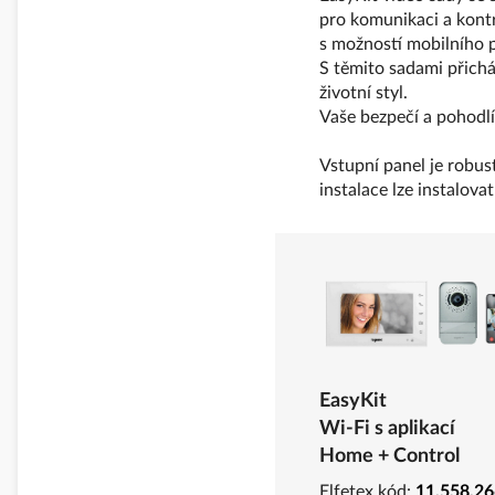
pro komunikaci a kontr
s možností mobilního 
S těmito sadami přichá
životní styl.
Vaše bezpečí a pohodlí
Vstupní panel je robus
instalace lze instalov
EasyKit
Wi-Fi s aplikací
Home + Control
Elfetex kód:
11.558.26