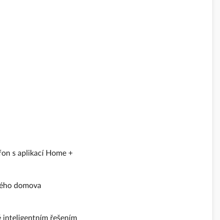
fon s aplikací Home +
svého domova
é inteligentním řešením