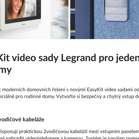
it video sady Legrand pro jeden
omy
ět moderních domovních řešení s novými EasyKit video sadami od
eciálně pro rodinné domy. Vytvořte si bezpečný a chytrý vstup 
2vodičové kabeláže
disponují praktickou 2vodičovou kabeláží mezi vstupním panelem
žné nahradit videotelefonem a kamerou. Systém je napájen pom