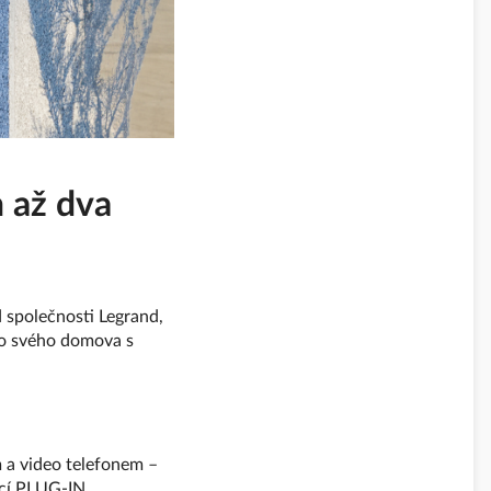
 až dva
 společnosti Legrand,
do svého domova s
 a video telefonem –
ocí PLUG-IN