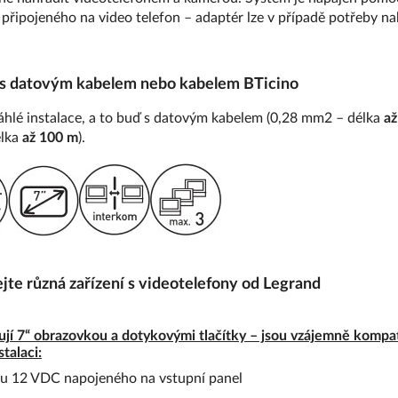
připojeného na video telefon – adaptér lze v případě potřeby n
 s datovým kabelem nebo kabelem BTicino
zsáhlé instalace, a to buď s datovým kabelem (0,28 mm2 – délka
až
élka
až 100 m
).
jte různá zařízení s videotelefony od Legrand
jí 7“ obrazovkou a dotykovými tlačítky – jsou vzájemně kompatib
talaci:
ku 12 VDC napojeného na vstupní panel