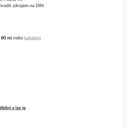
ahradit zdrojem na DIN
 80 m
) nebo
kabelem
ilní a lze je