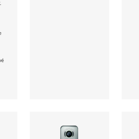
.
e
vé