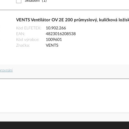
Skladem
(1)
VENTS Ventilátor OV 2E 200 průmyslový, kuličková ložisk
Kód ELFETEX
10.902.266
EAN
4823016208538
Kód výrobce
1009601
Značka
VENTS
orovnání