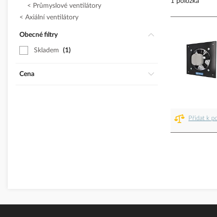
1 položka
Průmyslové ventilátory
Axiální ventilátory
Obecné filtry
Skladem
1
Cena
Přidat k p