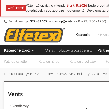
Vážení zákazníci, o víkendu
8. a 9. 8. 2026
bude probíhat
DŮLEŽITÉ
objednávek nebo zobrazení dokumentů. Děkujeme za p
Přejít
Kontakt e-shop:
377 432 365
nebo
eshop@elfetex.cz
Po - Pá: (7:00 - 15:30)
na
obsah
Kategorie
Kategorie zboží
O nás
Služby a poradenství
Partne
Katalog osvětlení
Katalog nářadí
Katalog prodlužek
Fo
Domů
Katalogy-elf
Ventilátory
Průmyslové ventilátory
Axiální ven
Vents
Ventilátory