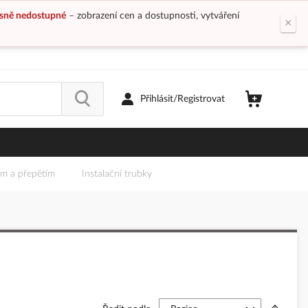
sně nedostupné
– zobrazení cen a dostupnosti, vytváření
×
Přihlásit/Registrovat
em a přepětím
Instalační trubky