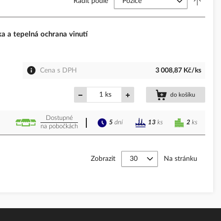
Řadit podle
a a tepelná ochrana vinutí
Cena s DPH
3 008,87 Kč/ks
ks
do košíku
Dostupné
5
dní
2
ks
13
ks
na pobočkách
Zobrazit
Na stránku