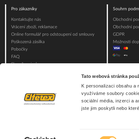
Pro zákazníky
Souhrn podm
Kontaktujte nás
Obchodní pod
Vrácení zboží, reklamace
Obchodní pod
Online formulář pro odstoupení od smlouvy
GDPR
Poškozená zásilka
Možnosti dop
Pobočky
FAQ
Slovník pojmů
Mapa webu
Tato webová stránka použ
Ceník obalových materiálů
K personalizaci obsahu a 
využíváme soubory cookie.
sociální média, inzerci a 
jste jim poskytli nebo kter
Výběr