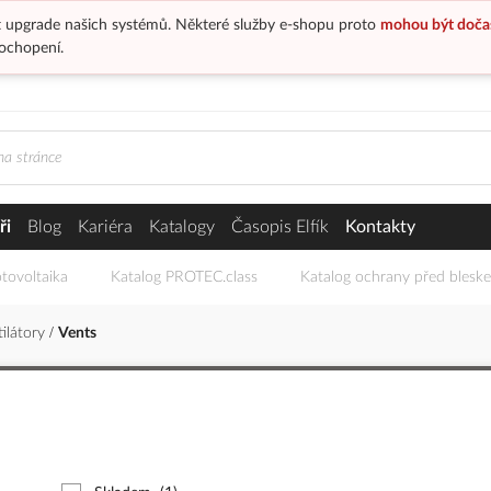
 upgrade našich systémů. Některé služby e-shopu proto
mohou být doča
ochopení.
ři
Blog
Kariéra
Katalogy
Časopis Elfík
Kontakty
tovoltaika
Katalog PROTEC.class
Katalog ochrany před blesk
tilátory
Vents