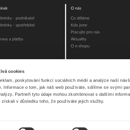
ínek
O nás
mínky - podnikatel
Co děláme
mínky - spotřebitel
Kdo jsme
Pracujte pro nás
ravy a platby
Aktuality
O e-shopu
ívá cookies
reklam, poskytování funkcí sociálních médií a analýze naší návš
 Informace o tom, jak náš web používáte, sdílíme se svými par
analýzy. Partneři tyto údaje mohou zkombinovat s dalšími inform
é získali v důsledku toho, že používáte jejich služby.