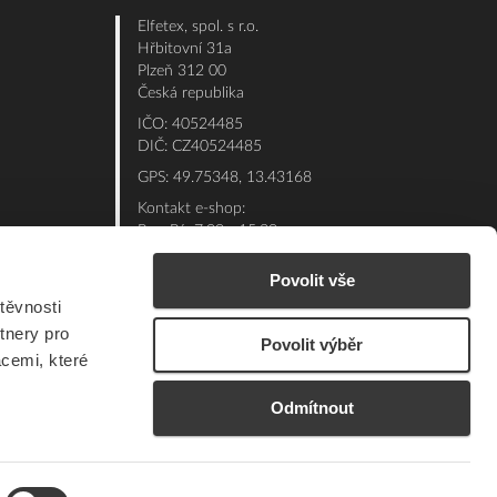
Elfetex, spol. s r.o.
Hřbitovní 31a
Plzeň 312 00
Česká republika
IČO: 40524485
DIČ: CZ40524485
GPS: 49.75348, 13.43168
Kontakt e-shop:
Po - Pá: 7:00 - 15:30
Referent:
377 432 365
Povolit vše
Technická podpora: 377 432 311
těvnosti
E-mail:
eshop@elfetex.cz
tnery pro
Povolit výběr
acemi, které
Odmítnout