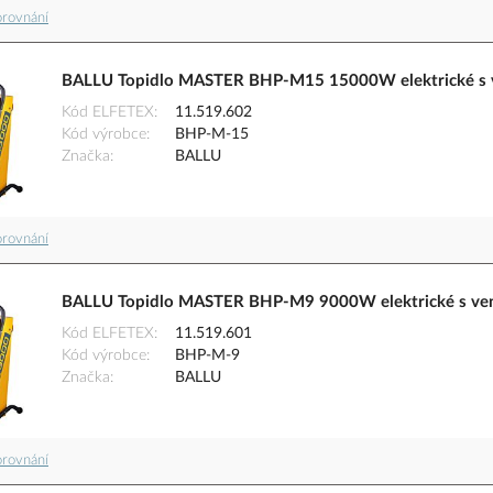
orovnání
BALLU Topidlo MASTER BHP-M15 15000W elektrické s v
Kód ELFETEX
11.519.602
Kód výrobce
BHP-M-15
Značka
BALLU
orovnání
BALLU Topidlo MASTER BHP-M9 9000W elektrické s ven
Kód ELFETEX
11.519.601
Kód výrobce
BHP-M-9
Značka
BALLU
orovnání