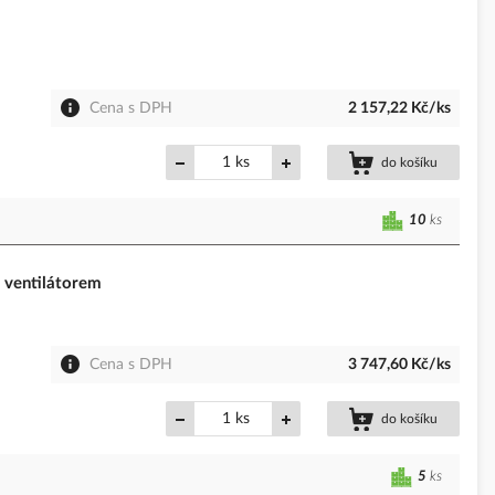
Cena s DPH
2 157,22 Kč/ks
ks
do košíku
10
ks
ventilátorem
Cena s DPH
3 747,60 Kč/ks
ks
do košíku
5
ks