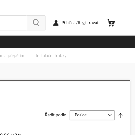
Přihlásit/Registrovat
em a přepětím
Instalační trubky
Řadit podle