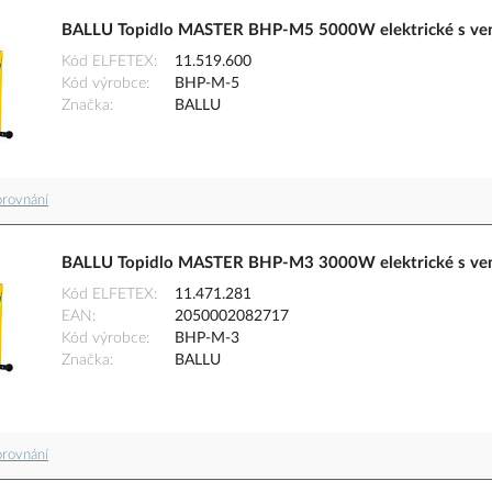
BALLU Topidlo MASTER BHP-M5 5000W elektrické s ven
Kód ELFETEX
11.519.600
Kód výrobce
BHP-M-5
Značka
BALLU
orovnání
BALLU Topidlo MASTER BHP-M3 3000W elektrické s ven
Kód ELFETEX
11.471.281
EAN
2050002082717
Kód výrobce
BHP-M-3
Značka
BALLU
orovnání