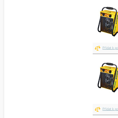
Přidat k p
Přidat k p