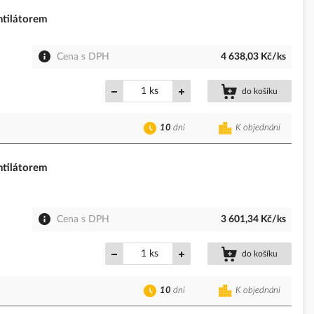
tilátorem
Cena s DPH
4 638,03 Kč/ks
ks
do košíku
10
dní
K objednání
tilátorem
Cena s DPH
3 601,34 Kč/ks
ks
do košíku
10
dní
K objednání