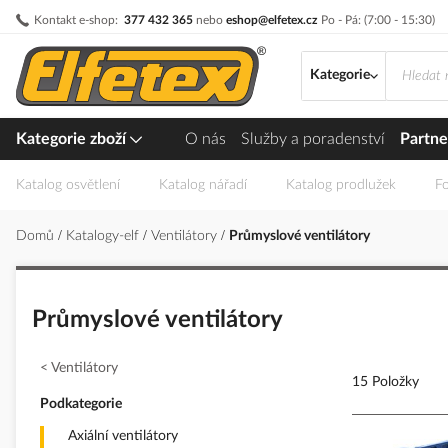
Přejít
Kontakt e-shop:
377 432 365
nebo
eshop@elfetex.cz
Po - Pá: (7:00 - 15:30)
na
obsah
Kategorie
Kategorie zboží
O nás
Služby a poradenství
Partne
Katalog osvětlení
Katalog nářadí
Katalog prodlužek
Fo
Domů
Katalogy-elf
Ventilátory
Průmyslové ventilátory
Průmyslové ventilátory
Ventilátory
15 Položky
Podkategorie
Axiální ventilátory