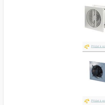
Přidat k p
Přidat k p