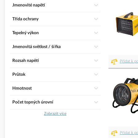
Jmenovité napětí
třída ochrany
Tepelný výkon
Jmenovitá světlost / šířka
Rozsah napětí
Přidat k p
Průtok
Hmotnost
Počet topných úrovní
Zobrazit více
Přidat k p