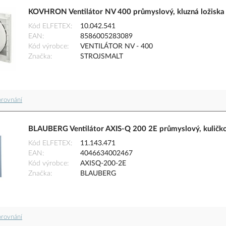
KOVHRON Ventilátor NV 400 průmyslový, kluzná ložiska
Kód ELFETEX
10.042.541
EAN
8586005283089
Kód výrobce
VENTILÁTOR NV - 400
Značka
STROJSMALT
orovnání
BLAUBERG Ventilátor AXIS-Q 200 2E průmyslový, kuličkov
Kód ELFETEX
11.143.471
EAN
4046634002467
Kód výrobce
AXISQ-200-2E
Značka
BLAUBERG
orovnání