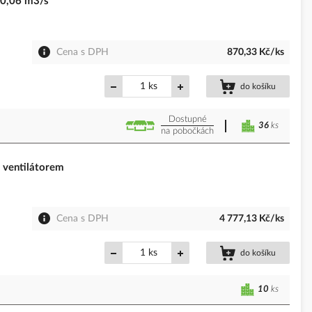
-0,06 m3/s
Cena s DPH
870,33 Kč/ks
ks
do košíku
Dostupné
36
ks
na pobočkách
ventilátorem
Cena s DPH
4 777,13 Kč/ks
ks
do košíku
10
ks