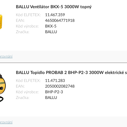
BALLU Ventilátor BKX-5 3000W topný
Kód ELFETEX
11.467.359
EAN
4650064771918
Kód výrobce
BKX-5
Značka
BALLU
orovnání
BALLU Topidlo PROBAB 2 BHP-P2-3 3000W elektrické s 
Kód ELFETEX
11.471.283
EAN
2050002082748
Kód výrobce
BHP-Р2-3
Značka
BALLU
orovnání