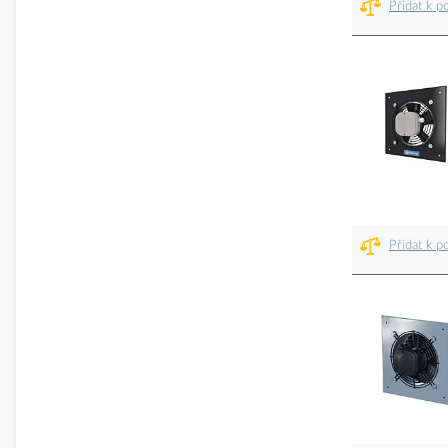
Přidat k p
Přidat k p