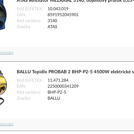
ATAS Ventilátor MEZAXIÁL 3140, objemový průtok 0,05
Kód ELFETEX
10.043.019
EAN
8591952045901
Kód výrobce
3140
Značka
ATAS
orovnání
BALLU Topidlo PROBAB 2 BHP-P2-5 4500W elektrické s 
Kód ELFETEX
11.471.284
EAN
2250000341209
Kód výrobce
BHP-P2-5
Značka
BALLU
orovnání