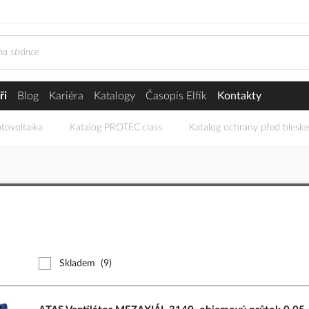
ři
Blog
Kariéra
Katalogy
Časopis Elfík
Kontakty
tovoltaika
Katalog PROTEC.class
Katalog ochrany před blesk
Skladem
(9)