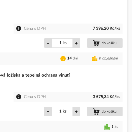
Cena s DPH
7 396,20 Kč/ks
ks
do košíku
14
dní
K objednání
á ložiska a tepelná ochrana vinutí
Cena s DPH
3 575,34 Kč/ks
ks
do košíku
1
ks