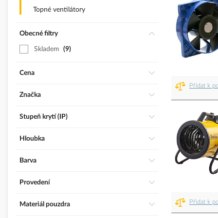
Topné ventilátory
Obecné filtry
Skladem
9
Cena
Přidat k p
Značka
Stupeň krytí (IP)
Hloubka
Barva
Provedení
Přidat k p
Materiál pouzdra