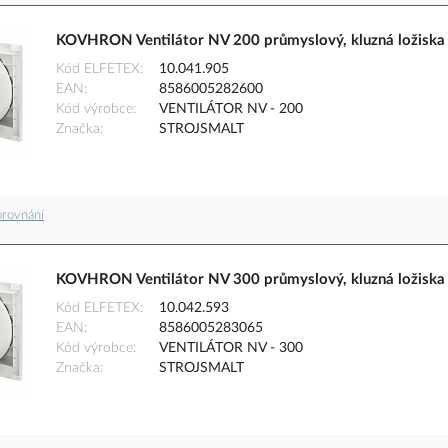
KOVHRON Ventilátor NV 200 průmyslový, kluzná ložiska
Kód ELFETEX
10.041.905
EAN
8586005282600
Kód výrobce
VENTILÁTOR NV - 200
Značka
STROJSMALT
orovnání
KOVHRON Ventilátor NV 300 průmyslový, kluzná ložiska
Kód ELFETEX
10.042.593
EAN
8586005283065
Kód výrobce
VENTILÁTOR NV - 300
Značka
STROJSMALT