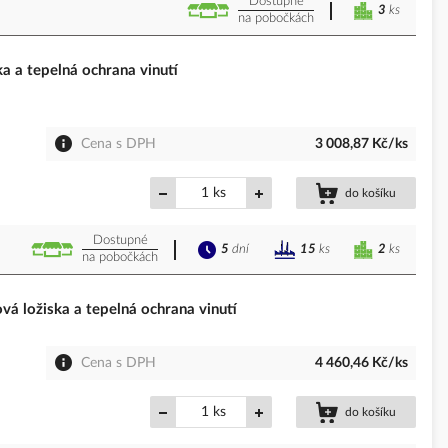
Dostupné
3
ks
na pobočkách
a a tepelná ochrana vinutí
Cena s DPH
3 008,87 Kč/ks
ks
do košíku
Dostupné
5
dní
2
ks
15
ks
na pobočkách
á ložiska a tepelná ochrana vinutí
Cena s DPH
4 460,46 Kč/ks
ks
do košíku