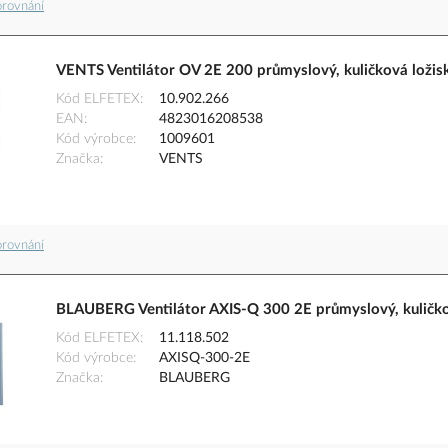
orovnání
VENTS Ventilátor OV 2E 200 průmyslový, kuličková ložisk
Kód ELFETEX
10.902.266
EAN
4823016208538
Kód výrobce
1009601
Značka
VENTS
orovnání
BLAUBERG Ventilátor AXIS-Q 300 2E průmyslový, kuličkov
Kód ELFETEX
11.118.502
Kód výrobce
AXISQ-300-2E
Značka
BLAUBERG