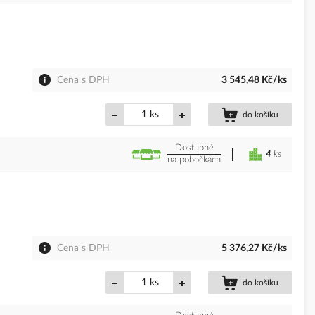
Cena s DPH
3 545,48 Kč/ks
ks
do košíku
Dostupné
4
ks
na pobočkách
Cena s DPH
5 376,27 Kč/ks
ks
do košíku