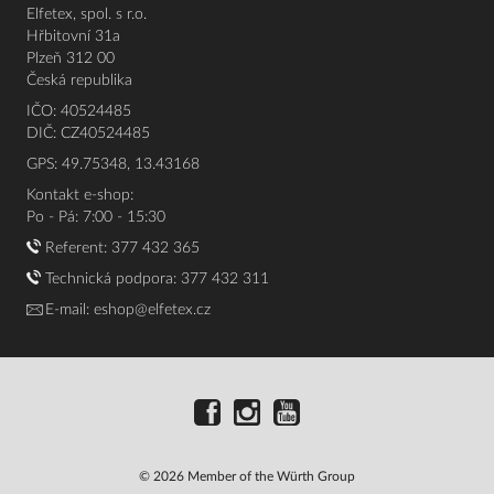
Elfetex, spol. s r.o.
Hřbitovní 31a
Plzeň 312 00
Česká republika
IČO: 40524485
DIČ: CZ40524485
GPS: 49.75348, 13.43168
Kontakt e-shop:
Po - Pá: 7:00 - 15:30
Referent:
377 432 365
Technická podpora: 377 432 311
E-mail:
eshop@elfetex.cz
© 2026 Member of the Würth Group