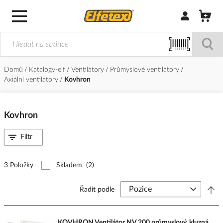
Přihlásit/Regi
Domů
Katalogy-elf
Ventilátory
Průmyslové ventilátory
Axiální ventilátory
Kovhron
Kovhron
Filtr
3 Položky
Skladem
(2)
Řadit podle
KOVHRON Ventilátor NV 200 průmyslový, kluzná