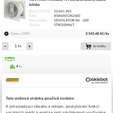
ložiska
Kód ELFETEX
10.041.905
EAN
8586005282600
Kód výrobce
VENTILÁTOR NV - 200
Značka
STROJSMALT
Cena s DPH
3 545,48 Kč/ks
ks
do košíku
4
ks
Přidat k porovnání
KOVHRON Ventilátor NV 300 průmyslový, kluzná
ložiska
Tato webová stránka používá cookies
Kód ELFETEX
10.042.593
K personalizaci obsahu a reklam, poskytování funkcí
EAN
8586005283065
Kód výrobce
VENTILÁTOR NV - 300
sociálních médií a analýze naší návštěvnosti využíváme