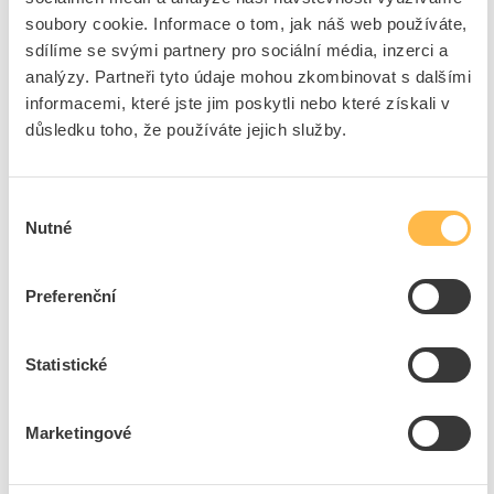
Značka
STROJSMALT
soubory cookie. Informace o tom, jak náš web používáte,
sdílíme se svými partnery pro sociální média, inzerci a
Cena s DPH
5 376,27 Kč/ks
analýzy. Partneři tyto údaje mohou zkombinovat s dalšími
informacemi, které jste jim poskytli nebo které získali v
ks
do košíku
důsledku toho, že používáte jejich služby.
3
ks
Výběr
Nutné
souhlasu
Přidat k porovnání
Preferenční
KOVHRON Ventilátor NV 400 průmyslový, kluzná
ložiska
Kód ELFETEX
10.042.541
Statistické
EAN
8586005283089
Kód výrobce
VENTILÁTOR NV - 400
Značka
STROJSMALT
Marketingové
Cena s DPH
7 396,20 Kč/ks