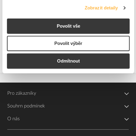
ks
do košíku
Zobrazit detaily
14
dní
K objednání
Povolit vše
Přidat k porovnání
Povolit výběr
Zobrazit
Odmítnout
Pro zákazníky
Souhrn podmínek
O nás