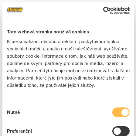
1 položka
Skladem
(1)
Řadit podle
Tato webová stránka používá cookies
K personalizaci obsahu a reklam, poskytování funkcí
ELEKTRODESIGN Klapka RSK 125 ED zpětná
sociálních médií a analýze naší návštěvnosti využíváme
Kód ELFETEX
10.042.180
soubory cookie. Informace o tom, jak náš web používáte,
EAN
8591952104929
sdílíme se svými partnery pro sociální média, inzerci a
Kód výrobce
185383
analýzy. Partneři tyto údaje mohou zkombinovat s dalšími
Značka
ELEKTRODESIGN
informacemi, které jste jim poskytli nebo které získali v
Cena s DPH
323,22 Kč/ks
důsledku toho, že používáte jejich služby.
Akční cena s DPH
199,66 Kč/ks
ks
do košíku
Výběr
Nutné
souhlasu
2
ks
Preferenční
Přidat k porovnání