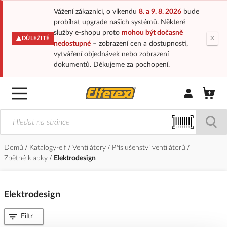
Vážení zákazníci, o víkendu
8. a 9. 8. 2026
bude
probíhat upgrade našich systémů. Některé
služby e-shopu proto
mohou být dočasně
×
DŮLEŽITÉ
nedostupné
– zobrazení cen a dostupnosti,
vytváření objednávek nebo zobrazení
dokumentů. Děkujeme za pochopení.
Přihlásit/Regi
Domů
Katalogy-elf
Ventilátory
Příslušenství ventilátorů
Zpětné klapky
Elektrodesign
Elektrodesign
Filtr