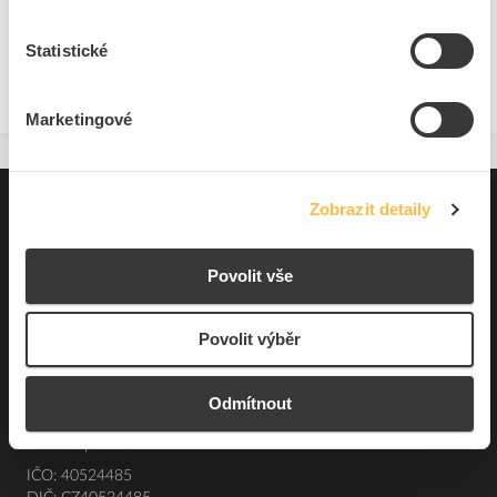
Statistické
Zobrazit
Marketingové
Pro zákazníky
Zobrazit detaily
Souhrn podmínek
Povolit vše
O nás
Povolit výběr
Elfetex, spol. s r.o.
Hřbitovní 31a
Odmítnout
Plzeň 312 00
Česká republika
IČO: 40524485