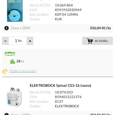
Kód ELFETEX
10.069.804
EAN
8591952030969
Kód výrobce
KEP 04 12MIN.
Značka
KUK
Cena s DPH
336,04 Kč/ks
ks
do košíku
28
ks
Přidat k porovnání
ELEKTROBOCK Spínač CS3-16 časový
Kód ELFETEX
10.074.033
EAN
8594012221376
Kód výrobce
0137
Značka
ELEKTROBOCK