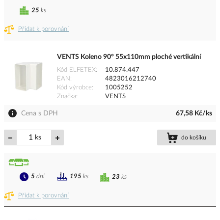
25
ks
Přidat k porovnání
VENTS Koleno 90° 55x110mm ploché vertikální
Kód ELFETEX
10.874.447
EAN
4823016212740
Kód výrobce
1005252
Značka
VENTS
Cena s DPH
67,58 Kč/ks
ks
do košíku
5
dní
195
ks
23
ks
Přidat k porovnání