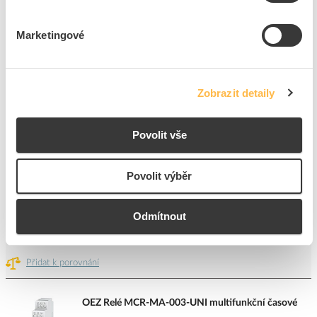
Přidat k porovnání
Marketingové
FINDER Časové relé 80.01.0.240.0000, 1P/16A, 12-
240V AC/DC
Zobrazit detaily
Kód ELFETEX
10.033.146
EAN
8012823274393
Kód výrobce
800102400000
Povolit vše
Značka
FINDER
Cena s DPH
1 151,76 Kč/ks
Povolit výběr
ks
do košíku
Odmítnout
9
ks
Přidat k porovnání
OEZ Relé MCR-MA-003-UNI multifunkční časové