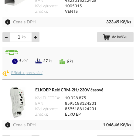
EAN
4823016222428
Kód výrobce
1005015
Značka
VENTS
Cena s DPH
323,49 Kč/ks
ks
do košíku
5
dní
27
ks
6
ks
Přidat k porovnání
ELKOEP Relé CRM-2H/230V časové
Kód ELFETEX
10.028.875
EAN
8595188124201
Kód výrobce
8595188124201
Značka
ELKO EP
Cena s DPH
1 046,46 Kč/ks