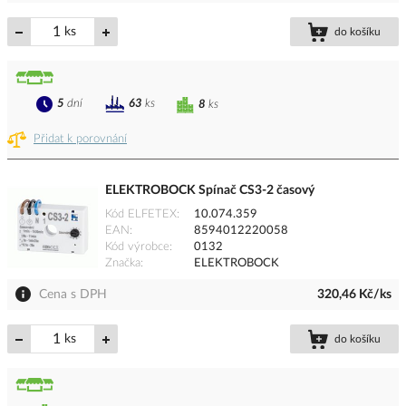
ks
do košíku
5
dní
63
ks
8
ks
Přidat k porovnání
ELEKTROBOCK Spínač CS3-2 časový
Kód ELFETEX
10.074.359
EAN
8594012220058
Kód výrobce
0132
Značka
ELEKTROBOCK
Cena s DPH
320,46 Kč/ks
ks
do košíku