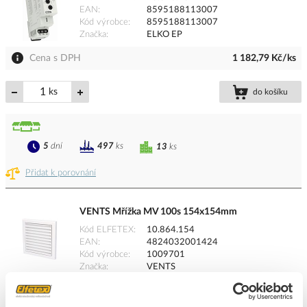
EAN
8595188113007
Kód výrobce
8595188113007
Značka
ELKO EP
Cena s DPH
1 182,79 Kč/ks
ks
do košíku
5
dní
497
ks
13
ks
Přidat k porovnání
VENTS Mřížka MV 100s 154x154mm
Kód ELFETEX
10.864.154
EAN
4824032001424
Kód výrobce
1009701
Značka
VENTS
Cena s DPH
75,27 Kč/ks