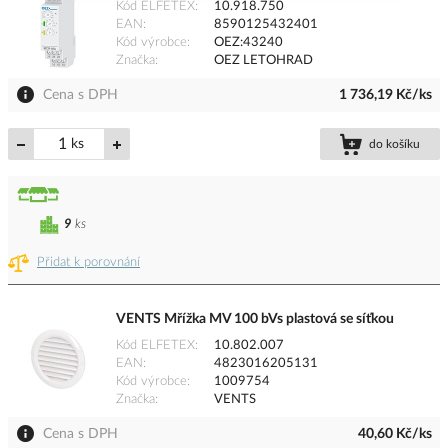
Kód ELFETEX
10.918.750
EAN
8590125432401
Kód výrobce
OEZ:43240
Značka
OEZ LETOHRAD
Cena s DPH
1 736,19 Kč/ks
ks
do košíku
9
ks
Přidat k porovnání
VENTS Mřížka MV 100 bVs plastová se síťkou
Kód ELFETEX
10.802.007
EAN
4823016205131
Kód výrobce
1009754
Značka
VENTS
Cena s DPH
40,60 Kč/ks