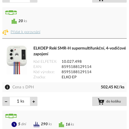
20
ks
Přidat k porovnání
ELKOEP Relé SMR-H supermultifunkční, 4-vodičové
zapojení
Kód ELFETEX
10.027.498
EAN
8595188129114
Kód výrobce
8595188129114
Značka
ELKO EP
Cena s DPH
502,45 Kč/ks
ks
do košíku
5
dní
290
ks
16
ks