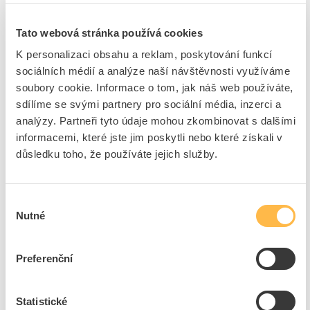
ks
do košíku
Tato webová stránka používá cookies
K personalizaci obsahu a reklam, poskytování funkcí
sociálních médií a analýze naší návštěvnosti využíváme
5
dní
44
ks
9
ks
soubory cookie. Informace o tom, jak náš web používáte,
Přidat k porovnání
sdílíme se svými partnery pro sociální média, inzerci a
analýzy. Partneři tyto údaje mohou zkombinovat s dalšími
informacemi, které jste jim poskytli nebo které získali v
VENTS Mřížka MVM 150s kovová se síťkou
důsledku toho, že používáte jejich služby.
Kód ELFETEX
10.902.382
EAN
4823016200549
Kód výrobce
1009822
Značka
VENTS
Výběr
Nutné
souhlasu
Cena s DPH
69,79 Kč/ks
ks
do košíku
Preferenční
Statistické
5
dní
6
ks
9
ks