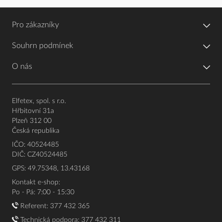
Pro zákazníky
Souhrn podmínek
O nás
Elfetex, spol. s r.o.
Hřbitovní 31a
Plzeň 312 00
Česká republika
IČO: 40524485
DIČ: CZ40524485
GPS: 49.75348, 13.43168
Kontakt e-shop:
Po - Pá: 7:00 - 15:30
Referent:
377 432 365
Technická podpora: 377 432 311