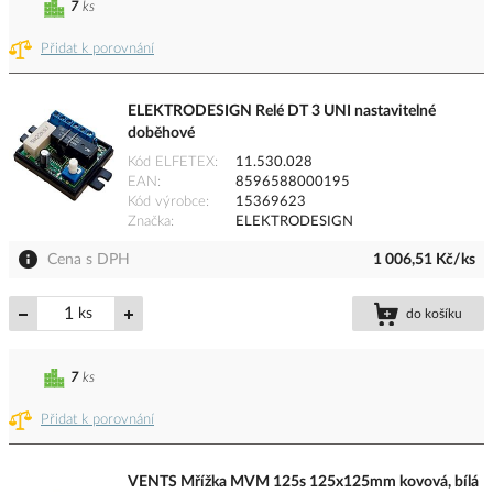
7
ks
Přidat k porovnání
ELEKTRODESIGN Relé DT 3 UNI nastavitelné
doběhové
Kód ELFETEX
11.530.028
EAN
8596588000195
Kód výrobce
15369623
Značka
ELEKTRODESIGN
Cena s DPH
1 006,51 Kč/ks
ks
do košíku
7
ks
Přidat k porovnání
VENTS Mřížka MVM 125s 125x125mm kovová, bílá