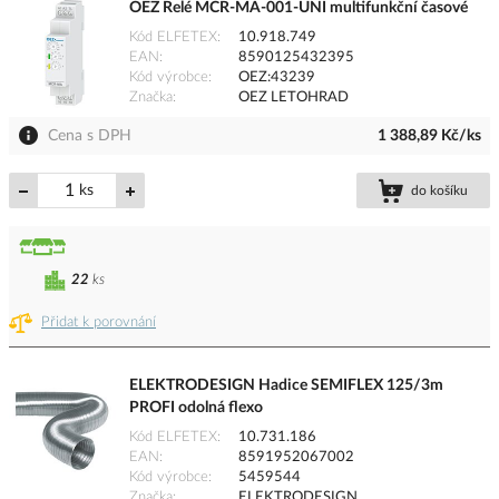
OEZ Relé MCR-MA-001-UNI multifunkční časové
Kód ELFETEX
10.918.749
EAN
8590125432395
Kód výrobce
OEZ:43239
Značka
OEZ LETOHRAD
Cena s DPH
1 388,89 Kč/ks
ks
do košíku
22
ks
Přidat k porovnání
ELEKTRODESIGN Hadice SEMIFLEX 125/3m
PROFI odolná flexo
Kód ELFETEX
10.731.186
EAN
8591952067002
Kód výrobce
5459544
Značka
ELEKTRODESIGN