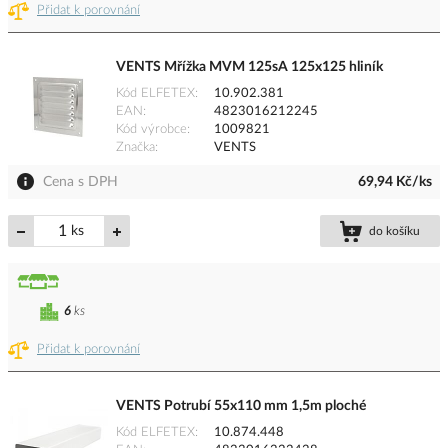
Přidat k porovnání
VENTS Mřížka MVM 125sA 125x125 hliník
Kód ELFETEX
10.902.381
EAN
4823016212245
Kód výrobce
1009821
Značka
VENTS
Cena s DPH
69,94 Kč/ks
ks
do košíku
6
ks
Přidat k porovnání
VENTS Potrubí 55x110 mm 1,5m ploché
Kód ELFETEX
10.874.448