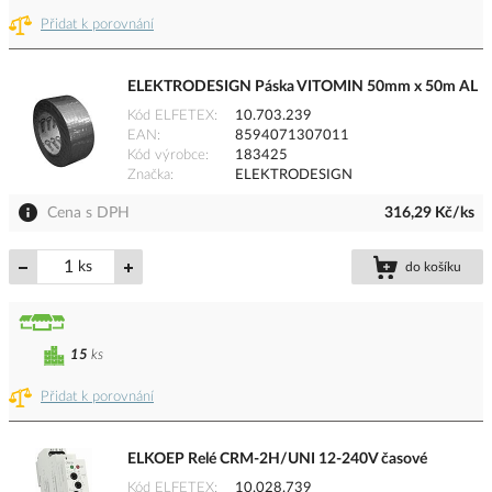
Přidat k porovnání
ELEKTRODESIGN Páska VITOMIN 50mm x 50m AL
Kód ELFETEX
10.703.239
EAN
8594071307011
Kód výrobce
183425
Značka
ELEKTRODESIGN
Cena s DPH
316,29 Kč/ks
ks
do košíku
15
ks
Přidat k porovnání
ELKOEP Relé CRM-2H/UNI 12-240V časové
Kód ELFETEX
10.028.739