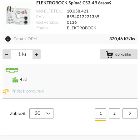
ELEKTROBOCK Spínač CS3-4B časový
Kód ELFETEX
10.058.421
EAN
8594012221369
Kód výrobce
0136
Značka
ELEKTROBOCK
Cena s DPH
320,46 Kč/ks
ks
do košíku
4
ks
Přidat k porovnání
Stránka
Právě si prohlížíte stránk
Stránka
Strá
Další
Zobrazit
1
2