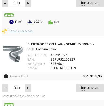
ks
do košíku
5
dní
102
ks
6
ks
Přidat k porovnání
ELEKTRODESIGN Hadice SEMIFLEX 100/3m
PROFI odolná flexo
Kód ELFETEX
10.731.097
EAN
8591952105827
Kód výrobce
5459501
Značka
ELEKTRODESIGN
Cena s DPH
356,70 Kč/ks
ks
do košíku
Tento produkt je v balení po 3 ks