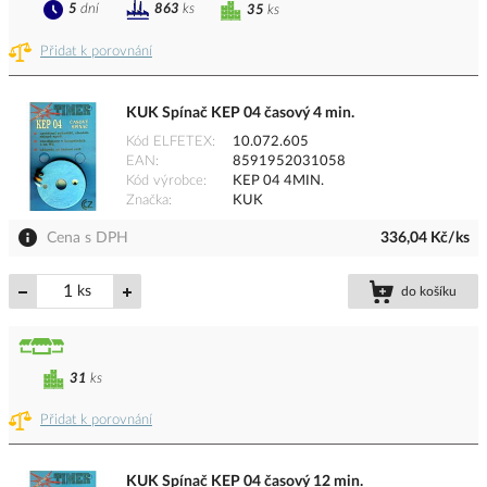
5
dní
863
ks
35
ks
Přidat k porovnání
KUK Spínač KEP 04 časový 4 min.
Kód ELFETEX
10.072.605
EAN
8591952031058
Kód výrobce
KEP 04 4MIN.
Značka
KUK
Cena s DPH
336,04 Kč/ks
ks
do košíku
31
ks
Přidat k porovnání
KUK Spínač KEP 04 časový 12 min.