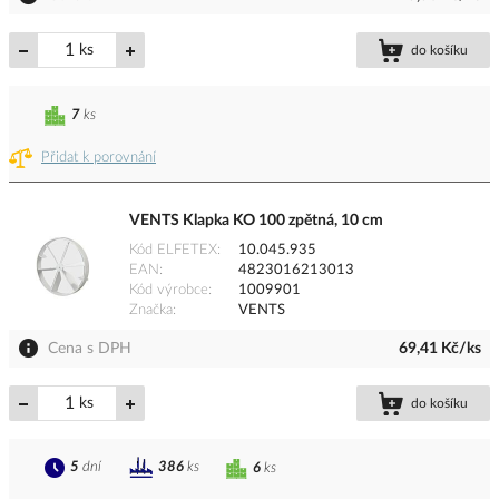
ks
do košíku
7
ks
Přidat k porovnání
VENTS Klapka KO 100 zpětná, 10 cm
Kód ELFETEX
10.045.935
EAN
4823016213013
Kód výrobce
1009901
Značka
VENTS
Cena s DPH
69,41 Kč/ks
ks
do košíku
5
dní
386
ks
6
ks