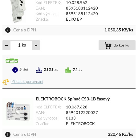
Kód ELFETEX
10.028.962
EAN
8595188112420
Kód výrobce
8595188112420
Značka
ELKO EP
Cena s DPH
1 050,35 Kč/ks
ks
do košíku
5
dní
2131
ks
72
ks
Přidat k porovnání
ELEKTROBOCK Spínač CS3-1B časový
Kód ELFETEX
10.067.628
EAN
8594012220027
Kód výrobce
0133
Značka
ELEKTROBOCK
Cena s DPH
320,46 Kč/ks