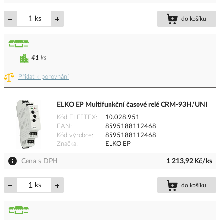
ks
do košíku
41
ks
Přidat k porovnání
ELKO EP Multifunkční časové relé CRM-93H/UNI
Kód ELFETEX
10.028.951
EAN
8595188112468
Kód výrobce
8595188112468
Značka
ELKO EP
Cena s DPH
1 213,92 Kč/ks
ks
do košíku