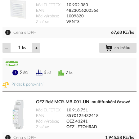
Kód ELFETEX
10.902.380
EAN
4823016200556
Kód výrobce
1009820
Značka
VENTS
Cena s DPH
67,63 Kč/ks
ks
do košíku
5
dní
3
ks
7
ks
Přidat k porovnání
OEZ Relé MCR-MB-001-UNI multifunkční časové
Kód ELFETEX
10.918.751
EAN
8590125432418
Kód výrobce
OEZ:43241
Značka
OEZ LETOHRAD
Cena s DPH
1 945,58 Kč/ks