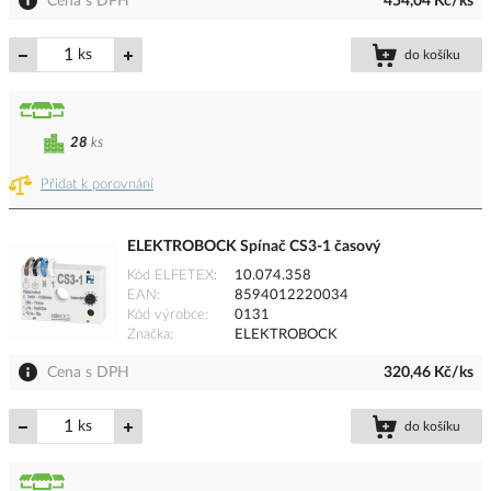
Cena s DPH
454,04 Kč/ks
ks
do košíku
28
ks
Přidat k porovnání
ELEKTROBOCK Spínač CS3-1 časový
Kód ELFETEX
10.074.358
EAN
8594012220034
Kód výrobce
0131
Značka
ELEKTROBOCK
Cena s DPH
320,46 Kč/ks
ks
do košíku