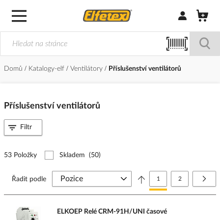
Přihlásit/Regi
Domů
Katalogy-elf
Ventilátory
Příslušenství ventilátorů
Příslušenství ventilátorů
Filtr
53 Položky
Skladem
(50)
Stránka
Právě si prohlížíte stránk
Stránka
Strá
Další
Řadit podle
1
2
ELKOEP Relé CRM-91H/UNI časové