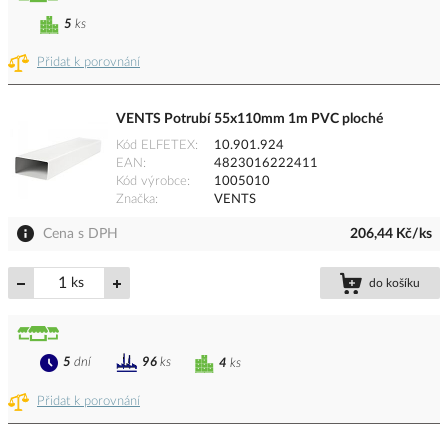
5
ks
Přidat k porovnání
VENTS Potrubí 55x110mm 1m PVC ploché
Kód ELFETEX
10.901.924
EAN
4823016222411
Kód výrobce
1005010
Značka
VENTS
Cena s DPH
206,44 Kč/ks
ks
do košíku
5
dní
96
ks
4
ks
Přidat k porovnání