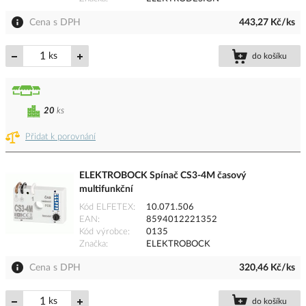
Cena s DPH
443,27 Kč/ks
ks
do košíku
20
ks
Přidat k porovnání
ELEKTROBOCK Spínač CS3-4M časový
multifunkční
Kód ELFETEX
10.071.506
EAN
8594012221352
Kód výrobce
0135
Značka
ELEKTROBOCK
Cena s DPH
320,46 Kč/ks
ks
do košíku