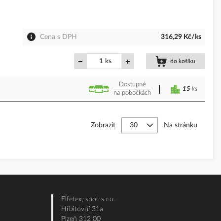
Cena s DPH
316,29 Kč/ks
ks
do košíku
Dostupné
15
ks
na pobočkách
Zobrazit
Na stránku
Elfetex, spol. s r.o.
Hřbitovní 31a
Plzeň 312 00