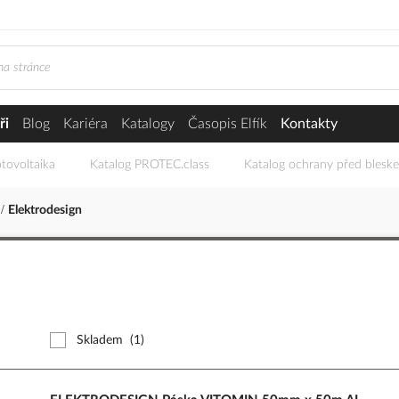
ři
Blog
Kariéra
Katalogy
Časopis Elfík
Kontakty
tovoltaika
Katalog PROTEC.class
Katalog ochrany před blesk
í
Elektrodesign
Skladem
(1)