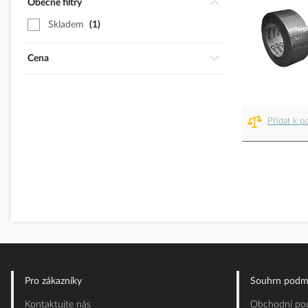
Obecné filtry
Skladem
1
Cena
Přidat k p
Pro zákazníky
Souhrn podm
Kontaktujte nás
Obchodní pod