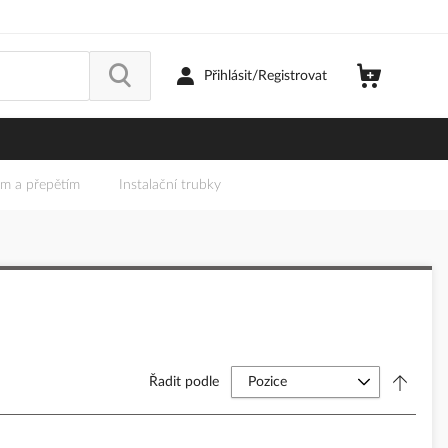
Přihlásit/Registrovat
em a přepětím
Instalační trubky
Řadit podle