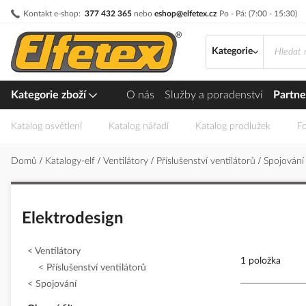
Přejít
Kontakt e-shop:
377 432 365
nebo
eshop@elfetex.cz
Po - Pá: (7:00 - 15:30)
na
obsah
Kategorie
Kategorie zboží
O nás
Služby a poradenství
Partne
Katalog osvětlení
Katalog nářadí
Katalog prodlužek
Fo
Domů
Katalogy-elf
Ventilátory
Příslušenství ventilátorů
Spojován
Elektrodesign
Ventilátory
1 položka
Příslušenství ventilátorů
Spojování