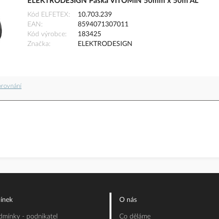
ELEKTRODESIGN Páska VITOMIN 50mm x 50m AL
Kód ELFETEX
10.703.239
EAN
8594071307011
Kód výrobce
183425
Značka
ELEKTRODESIGN
orovnání
ínek
O nás
mínky - podnikatel
Co děláme