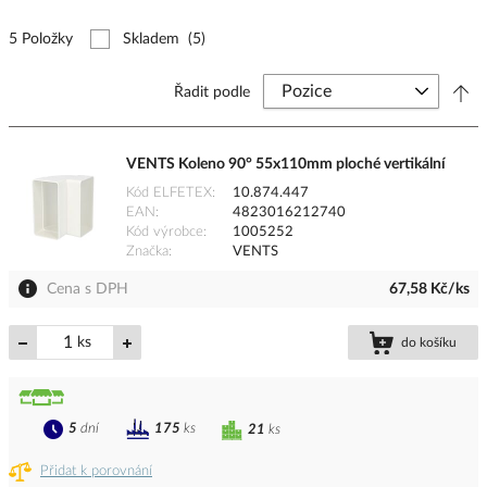
5 Položky
Skladem
(5)
Řadit podle
VENTS Koleno 90° 55x110mm ploché vertikální
Kód ELFETEX
10.874.447
EAN
4823016212740
Kód výrobce
1005252
Značka
VENTS
Cena s DPH
67,58 Kč/ks
ks
do košíku
5
dní
175
ks
21
ks
Přidat k porovnání