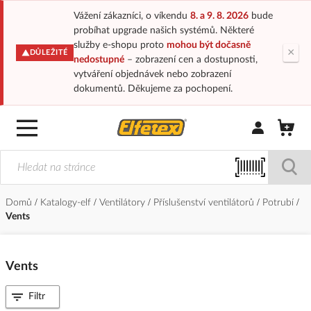
Vážení zákazníci, o víkendu
8. a 9. 8. 2026
bude
probíhat upgrade našich systémů. Některé
služby e-shopu proto
mohou být dočasně
×
DŮLEŽITÉ
nedostupné
– zobrazení cen a dostupnosti,
vytváření objednávek nebo zobrazení
dokumentů. Děkujeme za pochopení.
Přihlásit/Regi
Domů
Katalogy-elf
Ventilátory
Příslušenství ventilátorů
Potrubí
Vents
Vents
Filtr