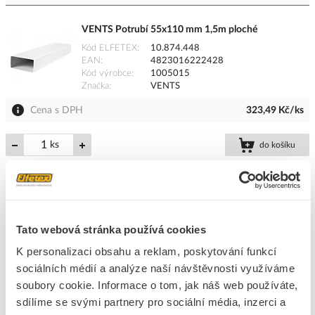
VENTS Potrubí 55x110 mm 1,5m ploché
Kód ELFETEX
10.874.448
EAN
4823016222428
Kód výrobce
1005015
Značka
VENTS
Cena s DPH
323,49 Kč/ks
ks
do košíku
5
dní
23
ks
6
ks
Tato webová stránka používá cookies
Přidat k porovnání
K personalizaci obsahu a reklam, poskytování funkcí
sociálních médií a analýze naší návštěvnosti využíváme
VENTS Potrubí 55x110mm 1m PVC ploché
soubory cookie. Informace o tom, jak náš web používáte,
Kód ELFETEX
10.901.924
EAN
4823016222411
sdílíme se svými partnery pro sociální média, inzerci a
Kód výrobce
1005010