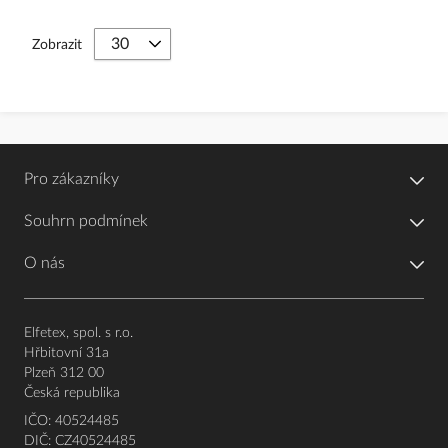
Zobrazit
Pro zákazníky
Souhrn podmínek
O nás
Elfetex, spol. s r.o.
Hřbitovní 31a
Plzeň 312 00
Česká republika
IČO: 40524485
DIČ: CZ40524485