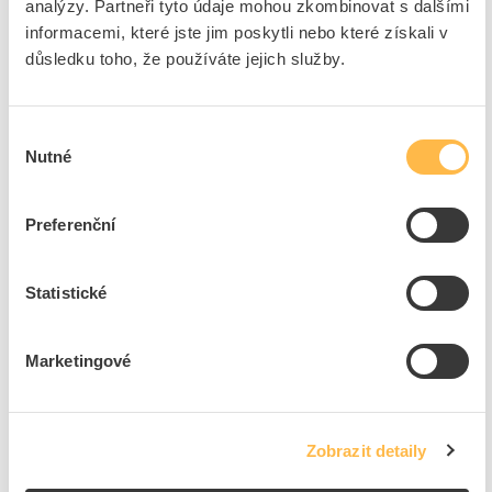
analýzy. Partneři tyto údaje mohou zkombinovat s dalšími
Značka
VENTS
informacemi, které jste jim poskytli nebo které získali v
Cena s DPH
206,44 Kč/ks
důsledku toho, že používáte jejich služby.
ks
do košíku
Výběr
Nutné
souhlasu
5
dní
91
ks
4
ks
Preferenční
Přidat k porovnání
Statistické
VENTS Spojka vnitřní 111, 100mm PVC
Kód ELFETEX
10.901.625
EAN
4823016212481
Marketingové
Kód výrobce
1001110
Značka
VENTS
Cena s DPH
51,70 Kč/ks
Zobrazit detaily
ks
do košíku